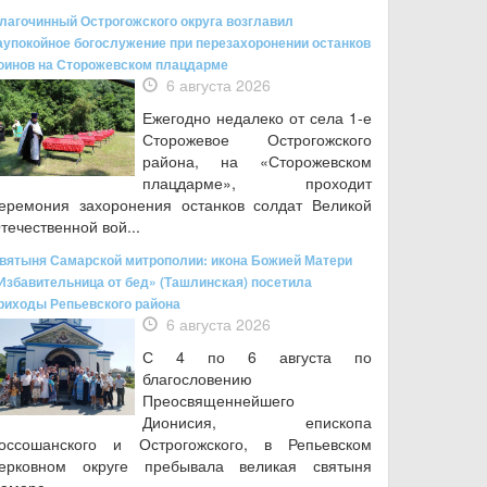
лагочинный Острогожского округа возглавил
аупокойное богослужение при перезахоронении останков
оинов на Сторожевском плацдарме
6 августа 2026
Ежегодно недалеко от села 1-е
Сторожевое Острогожского
района, на «Сторожевском
плацдарме», проходит
еремония захоронения останков солдат Великой
течественной вой...
вятыня Самарской митрополии: икона Божией Матери
Избавительница от бед» (Ташлинская) посетила
риходы Репьевского района
6 августа 2026
С 4 по 6 августа по
благословению
Преосвященнейшего
Дионисия, епископа
оссошанского и Острогожского, в Репьевском
ерковном округе пребывала великая святыня