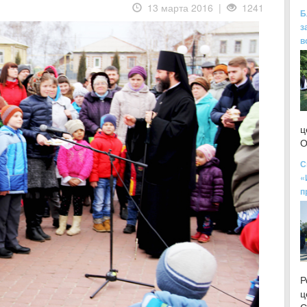
13 марта 2016 |
1241
Б
з
в
ц
О
С
«
п
Р
ц