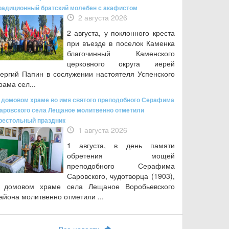
радиционный братский молебен с акафистом
2 августа 2026
2 августа, у поклонного креста
при въезде в поселок Каменка
благочинный Каменского
церковного округа иерей
ергий Папин в сослужении настоятеля Успенского
рама сел...
 домовом храме во имя святого преподобного Серафима
аровского села Лещаное молитвенно отметили
рестольный праздник
1 августа 2026
1 августа, в день памяти
обретения мощей
преподобного Серафима
Саровского, чудотворца (1903),
 домовом храме села Лещаное Воробьевского
айона молитвенно отметили ...