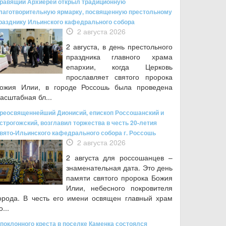
равящий Архиерей открыл традиционную
лаготворительную ярмарку, посвященную престольному
разднику Ильинского кафедрального собора
2 августа 2026
2 августа, в день престольного
праздника главного храма
епархии, когда Церковь
прославляет святого пророка
ожия Илии, в городе Россошь была проведена
асштабная бл...
реосвященнейший Дионисий, епископ Россошанский и
строгожский, возглавил торжества в честь 20-летия
вято-Ильинского кафедрального собора г. Россошь
2 августа 2026
2 августа для россошанцев –
знаменательная дата. Это день
памяти святого пророка Божия
Илии, небесного покровителя
орода. В честь его имени освящен главный храм
о...
 поклонного креста в поселке Каменка состоялся