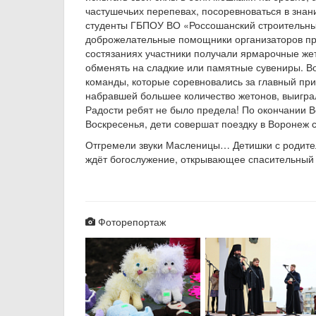
частушечьих перепевах, посоревноваться в знан
студенты ГБПОУ ВО «Россошанский строительный
доброжелательные помощники организаторов пра
состязаниях участники получали ярмарочные же
обменять на сладкие или памятные сувениры. В
команды, которые соревновались за главный пр
набравшей большее количество жетонов, выиграл
Радости ребят не было предела! По окончании В
Воскресенья, дети совершат поездку в Воронеж
Отгремели звуки Масленицы… Детишки с родител
ждёт богослужение, открывающее спасительный 
Фоторепортаж