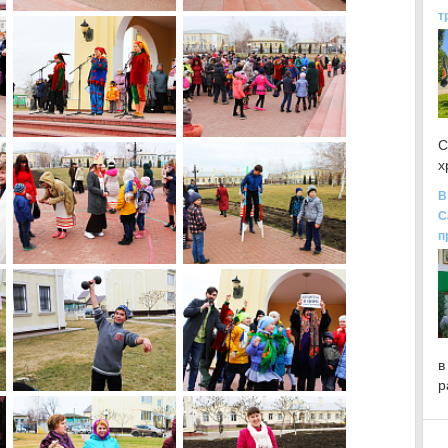
т
С
х
В
С
п
в
р