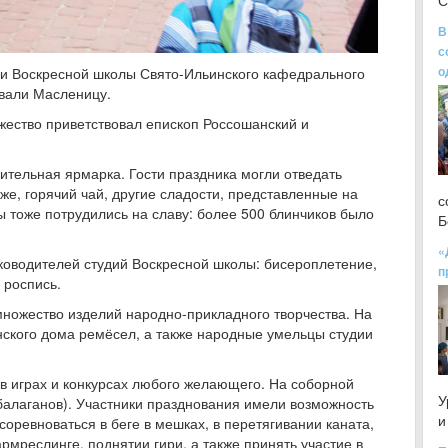
С
В
с
о
ки Воскресной школы Свято-Ильинского кафедрального
овали Масленицу.
жество приветствовал епископ Россошанский и
ительная ярмарка. Гости праздника могли отведать
 же, горячий чай, другие сладости, представленные на
с
 тоже потрудились на славу: более 500 блинчиков было
Б
«
оводителей студий Воскресной школы: бисероплетение,
п
 роспись.
ножество изделий народно-прикладного творчества. На
ского дома ремёсел, а также народные умельцы студии
в играх и конкурсах любого желающего. На соборной
У
алаганов). Участники празднования имели возможность
и
оревноваться в беге в мешках, в перетягивании каната,
рмреслинге, поднятии гири, а также принять участие в