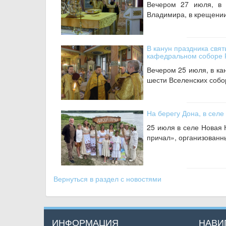
Вечером 27 июля, в 
Владимира, в крещении 
В канун праздника свят
кафедральном соборе 
Вечером 25 июля, в ка
шести Вселенских собо
На берегу Дона, в селе
25 июля в селе Новая 
причал», организованн
Вернуться в раздел с новостями
ИНФОРМАЦИЯ
НАВИ