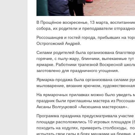
В Прощёное воскресенье, 13 марта, воспитанни
собора, их родители и преподаватели отпраздн
Россошанцев и гостей города, прибывших на тор
Острогожский Андрей.
Силами родителей была организована благотвор
горячие, с пылу-жару, блинчики, выпекаемые тут
ярмарке. Работники трапезной Воскресной школы
заготовлено для праздничного угощения.
Ярмарка-продажа была организована силами рук
мыловарение, вязание крючком, художественная
На ярмарочных прилавках можно было увидеть м
праздник были приглашены мастера из Россошан
Аксаны Волгуцковой «Аксюшина мастерская».
Программа праздника предусматривала участие 
площади расположились 10 игровых площадок (б
походить на ходулях, примерить столбоходы, пос
испытать свои силы в боях мешками на бревне, а