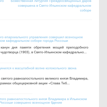
ого
Божественная литургия Преждеосвященных даров
совершена в Свято-Ильинском кафедральном
соборе
ого епархиального управления совершил всенощное
ском кафедральном соборе города Россоши
канун дня памяти обретения мощей преподобного
чудотворца (1903), в Свято-Ильинском кафедрально...
инился к масштабной волне колокольного звона
 святого равноапостольного великого князя Владимира,
 рамках общецерковной акции «Слава Теб...
ятого равноапостольного князя Владимира в Ильинском
Россоши совершено всенощное бдение