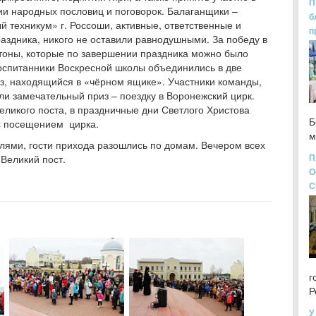
П
ии народных пословиц и поговорок. Балаганщики –
б
 техникум» г. Россоши, активные, ответственные и
п
здника, никого не оставили равнодушными. За победу в
тоны, которые по завершении праздника можно было
оспитанники Воскресной школы объединились в две
из, находящийся в «чёрном ящике». Участники команды,
и замечательный приз – поездку в Воронежский цирк.
еликого поста, в праздничные дни Светлого Христова
Б
 с посещением цирка.
м
ями, гости прихода разошлись по домам. Вечером всех
П
Великий пост.
О
С
г
Р
У