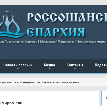
Новости епархии
Медиа
Контакты
Подать
+
+
+
к на масляной неделе, мы блины всем миром ели…
ем миром ели…