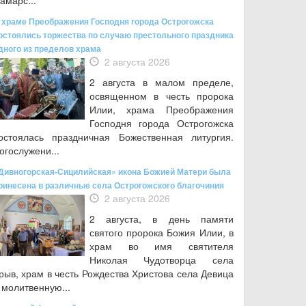
амарс...
 храме Преображения Господня города Острогожска
остоялись торжества по случаю престольного праздника
дного из пределов храма
2 августа 2026
2 августа в малом пределе,
освященном в честь пророка
Илии, храма Преображения
Господня города Острогожска
остоялась праздничная Божественная литургия.
огослужени...
Дивногорская-Сицилийская» икона Божией Матери была
ринесена в различные села Острогожского благочиния
2 августа 2026
2 августа, в день памяти
святого пророка Божия Илии, в
храм во имя святителя
Николая Чудотворца села
рыв, храм в честь Рождества Христова села Девица
 молитвенную...