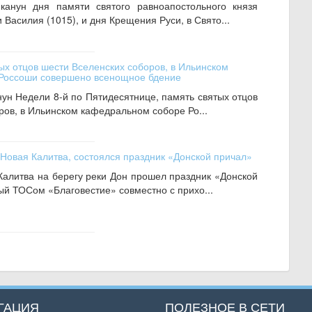
канун дня памяти святого равноапостольного князя
Василия (1015), и дня Крещения Руси, в Свято...
ых отцов шести Вселенских соборов, в Ильинском
Россоши совершено всенощное бдение
нун Недели 8-й по Пятидесятнице, память святых отцов
ров, в Ильинском кафедральном соборе Ро...
 Новая Калитва, состоялся праздник «Донской причал»
Калитва на берегу реки Дон прошел праздник «Донской
ый ТОСом «Благовестие» совместно с прихо...
ГАЦИЯ
ПОЛЕЗНОЕ В СЕТИ