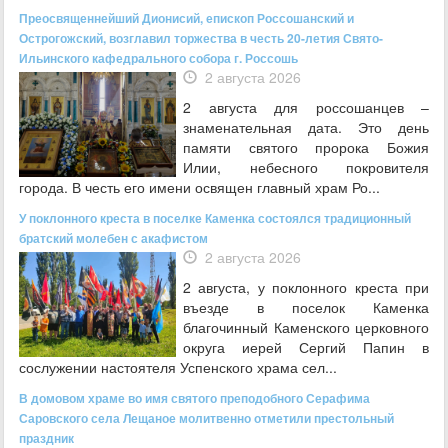
Преосвященнейший Дионисий, епископ Россошанский и
Острогожский, возглавил торжества в честь 20-летия Свято-
Ильинского кафедрального собора г. Россошь
2 августа 2026
2 августа для россошанцев –
знаменательная дата. Это день
памяти святого пророка Божия
Илии, небесного покровителя
города. В честь его имени освящен главный храм Ро...
У поклонного креста в поселке Каменка состоялся традиционный
братский молебен с акафистом
2 августа 2026
2 августа, у поклонного креста при
въезде в поселок Каменка
благочинный Каменского церковного
округа иерей Сергий Папин в
сослужении настоятеля Успенского храма сел...
В домовом храме во имя святого преподобного Серафима
Саровского села Лещаное молитвенно отметили престольный
праздник