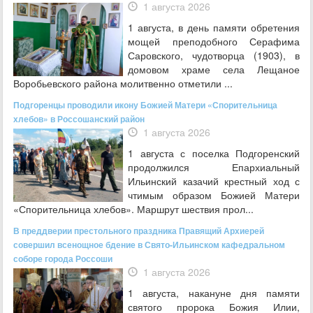
1 августа 2026
1 августа, в день памяти обретения
мощей преподобного Серафима
Саровского, чудотворца (1903), в
домовом храме села Лещаное
Воробьевского района молитвенно отметили ...
Подгоренцы проводили икону Божией Матери «Спорительница
хлебов» в Россошанский район
1 августа 2026
1 августа с поселка Подгоренский
продолжился Епархиальный
Ильинский казачий крестный ход с
чтимым образом Божией Матери
«Спорительница хлебов». Маршрут шествия прол...
В преддверии престольного праздника Правящий Архиерей
совершил всенощное бдение в Свято-Ильинском кафедральном
соборе города Россоши
1 августа 2026
1 августа, накануне дня памяти
святого пророка Божия Илии,