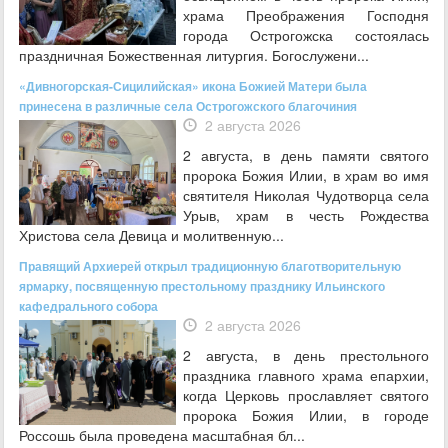
храма Преображения Господня
города Острогожска состоялась
праздничная Божественная литургия. Богослужени...
«Дивногорская-Сицилийская» икона Божией Матери была
принесена в различные села Острогожского благочиния
2 августа 2026
2 августа, в день памяти святого
пророка Божия Илии, в храм во имя
святителя Николая Чудотворца села
Урыв, храм в честь Рождества
Христова села Девица и молитвенную...
Правящий Архиерей открыл традиционную благотворительную
ярмарку, посвященную престольному празднику Ильинского
кафедрального собора
2 августа 2026
2 августа, в день престольного
праздника главного храма епархии,
когда Церковь прославляет святого
пророка Божия Илии, в городе
Россошь была проведена масштабная бл...