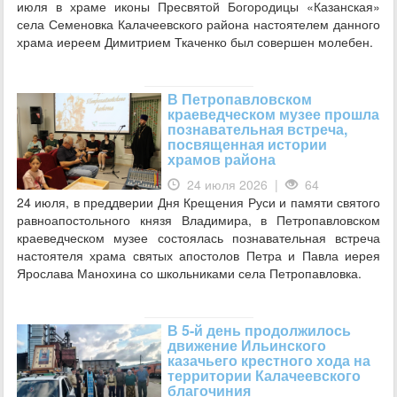
июля в храме иконы Пресвятой Богородицы «Казанская»
села Семеновка Калачеевского района настоятелем данного
храма иереем Димитрием Ткаченко был совершен молебен.
В Петропавловском
краеведческом музее прошла
познавательная встреча,
посвященная истории
храмов района
24 июля 2026 |
64
24 июля, в преддверии Дня Крещения Руси и памяти святого
равноапостольного князя Владимира, в Петропавловском
краеведческом музее состоялась познавательная встреча
настоятеля храма святых апостолов Петра и Павла иерея
Ярослава Манохина со школьниками села Петропавловка.
В 5-й день продолжилось
движение Ильинского
казачьего крестного хода на
территории Калачеевского
благочиния