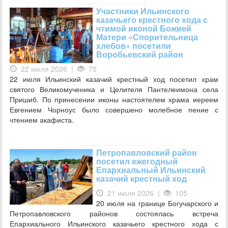
Участники Ильинского
казачьего крестного хода с
чтимой иконой Божией
Матери «Спорительница
хлебов» посетили
Воробьевский район
22 июля 2026 |
75
22 июля Ильинский казачий крестный ход посетил храм
святого Великомученика и Целителя Пантелеимона села
Пришиб. По принесении иконы настоятелем храма иереем
Евгением Чорноус было совершено молебное пение с
чтением акафиста.
Петропавловский район
посетил ежегодный
Епархиальный Ильинский
казачий крестный ход
21 июля 2026 |
105
20 июля на границе Богучарского и
Петропавловского районов состоялась встреча
Епархиального Ильинского казачьего крестного хода с