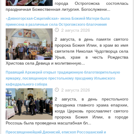
города Острогожска состоялась
праздничная Божественная литургия. Богослужени...
«Дивногорская-Сицилийская» икона Божией Матери была
принесена в различные села Острогожского благочиния
2 августа 2026
2 августа, в день памяти святого
пророка Божия Илии, в храм во имя
святителя Николая Чудотворца села
Урыв, храм в честь Рождества
Христова села Девица и молитвенную...
Правящий Архиерей открыл традиционную благотворительную
ярмарку, посвященную престольному празднику Ильинского
кафедрального собора
2 августа 2026
2 августа, в день престольного
праздника главного храма епархии,
когда Церковь прославляет святого
пророка Божия Илии, в городе
Россошь была проведена масштабная бл...
Преосвященнейший Дионисий, епископ Россошанский и