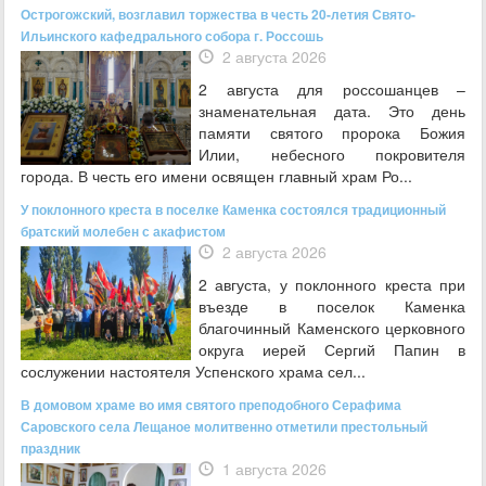
Острогожский, возглавил торжества в честь 20-летия Свято-
Ильинского кафедрального собора г. Россошь
2 августа 2026
2 августа для россошанцев –
знаменательная дата. Это день
памяти святого пророка Божия
Илии, небесного покровителя
города. В честь его имени освящен главный храм Ро...
У поклонного креста в поселке Каменка состоялся традиционный
братский молебен с акафистом
2 августа 2026
2 августа, у поклонного креста при
въезде в поселок Каменка
благочинный Каменского церковного
округа иерей Сергий Папин в
сослужении настоятеля Успенского храма сел...
В домовом храме во имя святого преподобного Серафима
Саровского села Лещаное молитвенно отметили престольный
праздник
1 августа 2026