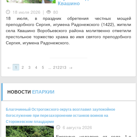
Квашино
18 июля 2026 |
80
18 июля, в праздник обретения честных мощей
преподобного Сергия, игумена Радонежского (1422), жители
села Квашино Воробьевского района молитвенно отметили
престольное торжество храма во имя святого преподобного
Сергия, игумена Радонежского.
←
1
2
3
4
5
...
212
213
→
НОВОСТИ
ЕПАРХИИ
Благочинный Острогожского округа возглавил заупокойное
богослужение при перезахоронении останков воинов на
Сторожевском плацдарме
6 августа 2026
Ежегодно недалеко от села 1-е