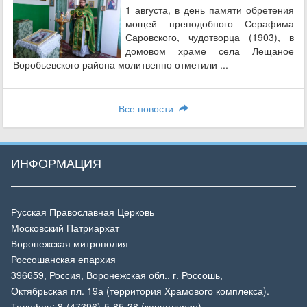
1 августа, в день памяти обретения
мощей преподобного Серафима
Саровского, чудотворца (1903), в
домовом храме села Лещаное
Воробьевского района молитвенно отметили ...
Все новости
ИНФОРМАЦИЯ
Русская Православная Церковь
Московский Патриархат
Воронежская митрополия
Россошанская епархия
396659, Россия, Воронежская обл., г. Россошь,
Октябрьская пл. 19а (территория Храмового комплекса).
Телефон: 8-(47396)-5-85-38 (канцелярия)