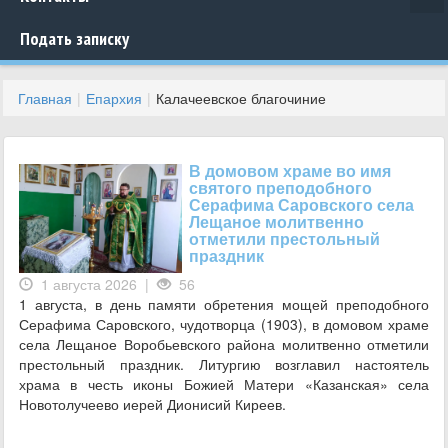
Подать записку
Главная
Епархия
Калачеевское благочиние
В домовом храме во имя
святого преподобного
Серафима Саровского села
Лещаное молитвенно
отметили престольный
праздник
1 августа 2026 |
56
1 августа, в день памяти обретения мощей преподобного
Серафима Саровского, чудотворца (1903), в домовом храме
села Лещаное Воробьевского района молитвенно отметили
престольный праздник. Литургию возглавил настоятель
храма в честь иконы Божией Матери «Казанская» села
Новотолучеево иерей Дионисий Киреев.