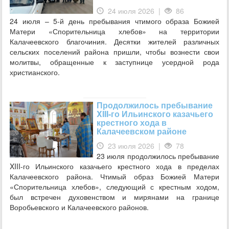
24 июля 2026 |
86
24 июля – 5-й день пребывания чтимого образа Божией
Матери «Спорительница хлебов» на территории
Калачеевского благочиния. Десятки жителей различных
сельских поселений района пришли, чтобы вознести свои
молитвы, обращенные к заступнице усердной рода
христианского.
Продолжилось пребывание
XIII-го Ильинского казачьего
крестного хода в
Калачеевском районе
23 июля 2026 |
78
23 июля продолжилось пребывание
XIII-го Ильинского казачьего крестного хода в пределах
Калачеевского района. Чтимый образ Божией Матери
«Спорительница хлебов», следующий с крестным ходом,
был встречен духовенством и мирянами на границе
Воробьевского и Калачеевского районов.