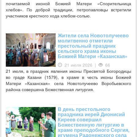
почитаемой иконой Божией Матери «Спорительница
хлебов». По доброй традиции, петропавловцы встретили
участников крестного хода хлебом-солью.
Жители села Новотолучеево
молитвенно отметили
престольный праздник
сельского храма иконы
Божией Матери «Казанская»
21 июля 2026 |
66
21 июля, в праздник явления иконы Пресвятой Богородицы
во граде Казани (1579), в храме в честь иконы Божией
Матери «Казанская» села Новотолучеево Воробьевского
района совершена Божественная литургия.
В день престольного
праздника иерей Дионисий
Киреев совершил
Божественную литургию в
храме преподобного Сергия,
игумена Радонежского села