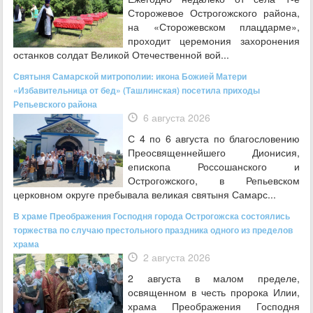
Сторожевое Острогожского района,
на «Сторожевском плацдарме»,
проходит церемония захоронения
останков солдат Великой Отечественной вой...
Святыня Самарской митрополии: икона Божией Матери
«Избавительница от бед» (Ташлинская) посетила приходы
Репьевского района
6 августа 2026
С 4 по 6 августа по благословению
Преосвященнейшего Дионисия,
епископа Россошанского и
Острогожского, в Репьевском
церковном округе пребывала великая святыня Самарс...
В храме Преображения Господня города Острогожска состоялись
торжества по случаю престольного праздника одного из пределов
храма
2 августа 2026
2 августа в малом пределе,
освященном в честь пророка Илии,
храма Преображения Господня