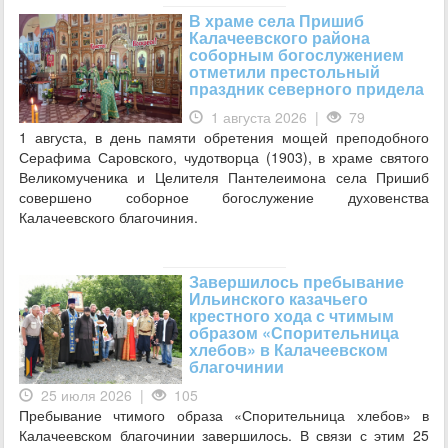
В храме села Пришиб
Калачеевского района
соборным богослужением
отметили престольный
праздник северного придела
1 августа 2026 |
79
1 августа, в день памяти обретения мощей преподобного
Серафима Саровского, чудотворца (1903), в храме святого
Великомученика и Целителя Пантелеимона села Пришиб
совершено соборное богослужение духовенства
Калачеевского благочиния.
Завершилось пребывание
Ильинского казачьего
крестного хода с чтимым
образом «Спорительница
хлебов» в Калачеевском
благочинии
25 июля 2026 |
105
Пребывание чтимого образа «Спорительница хлебов» в
Калачеевском благочинии завершилось. В связи с этим 25