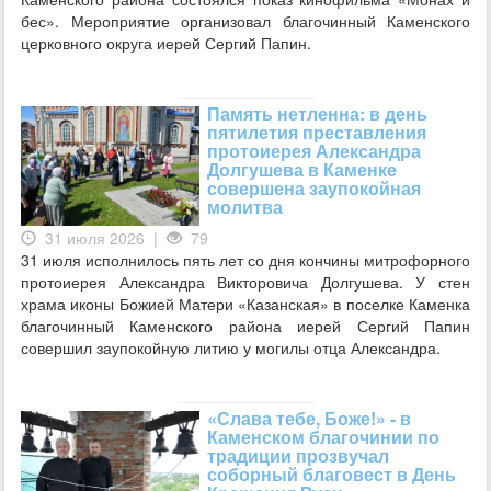
бес». Мероприятие организовал благочинный Каменского
церковного округа иерей Сергий Папин.
Память нетленна: в день
пятилетия преставления
протоиерея Александра
Долгушева в Каменке
совершена заупокойная
молитва
31 июля 2026 |
79
31 июля исполнилось пять лет со дня кончины митрофорного
протоиерея Александра Викторовича Долгушева. У стен
храма иконы Божией Матери «Казанская» в поселке Каменка
благочинный Каменского района иерей Сергий Папин
совершил заупокойную литию у могилы отца Александра.
«Слава тебе, Боже!» - в
Каменском благочинии по
традиции прозвучал
соборный благовест в День