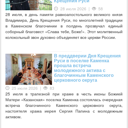
Крещения Руси
28 июля 2026 |
58
28 июля, в день памяти равноапостольного великого князя
Владимира, День Крещения Руси, по многолетней традиции
в Каменском благочинии в полдень прозвучал единый
соборный благовест «Слава тебе, Боже!». Этот молитвенный
колокольный звон духовно объединяет все церкви России.
В преддверии Дня Крещения
Руси в поселке Каменка
прошла встреча
молодежного актива с
благочинным Каменского
церковного округа
25 июля 2026 |
83
25 июля в трапезной при храме в честь иконы Божией
Матери «Казанская» поселка Каменка состоялась очередная
встреча благочинного Каменского церковного округа,
настоятеля храма иерея Сергия Папина с молодежным
активом.