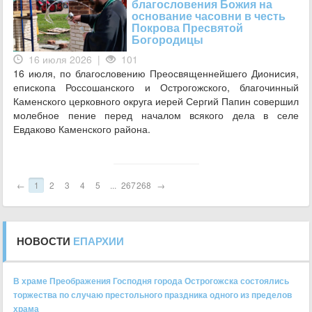
благословения Божия на
основание часовни в честь
Покрова Пресвятой
Богородицы
16 июля 2026 |
101
16 июля, по благословению Преосвященнейшего Дионисия,
епископа Россошанского и Острогожского, благочинный
Каменского церковного округа иерей Сергий Папин совершил
молебное пение перед началом всякого дела в селе
Евдаково Каменского района.
←
1
2
3
4
5
...
267
268
→
НОВОСТИ
ЕПАРХИИ
В храме Преображения Господня города Острогожска состоялись
торжества по случаю престольного праздника одного из пределов
храма