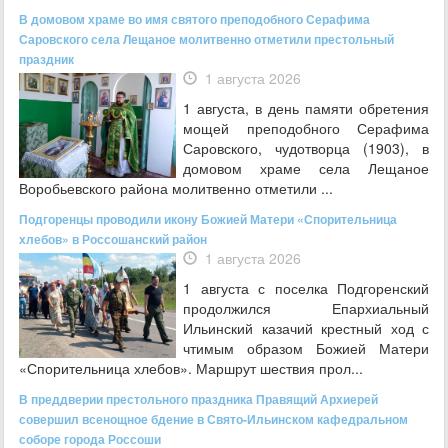
В домовом храме во имя святого преподобного Серафима
Саровского села Лещаное молитвенно отметили престольный
праздник
1 августа 2026
1 августа, в день памяти обретения
мощей преподобного Серафима
Саровского, чудотворца (1903), в
домовом храме села Лещаное
Воробьевского района молитвенно отметили ...
Подгоренцы проводили икону Божией Матери «Спорительница
хлебов» в Россошанский район
1 августа 2026
1 августа с поселка Подгоренский
продолжился Епархиальный
Ильинский казачий крестный ход с
чтимым образом Божией Матери
«Спорительница хлебов». Маршрут шествия прол...
В преддверии престольного праздника Правящий Архиерей
совершил всенощное бдение в Свято-Ильинском кафедральном
соборе города Россоши