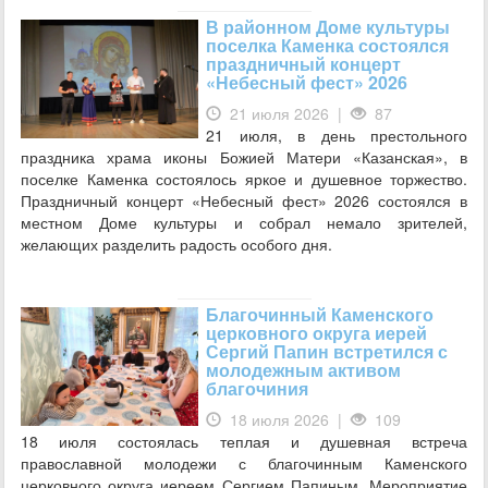
В районном Доме культуры
поселка Каменка состоялся
праздничный концерт
«Небесный фест» 2026
21 июля 2026 |
87
21 июля, в день престольного
праздника храма иконы Божией Матери «Казанская», в
поселке Каменка состоялось яркое и душевное торжество.
Праздничный концерт «Небесный фест» 2026 состоялся в
местном Доме культуры и собрал немало зрителей,
желающих разделить радость особого дня.
Благочинный Каменского
церковного округа иерей
Сергий Папин встретился с
молодежным активом
благочиния
18 июля 2026 |
109
18 июля состоялась теплая и душевная встреча
православной молодежи с благочинным Каменского
церковного округа иереем Сергием Папиным. Мероприятие