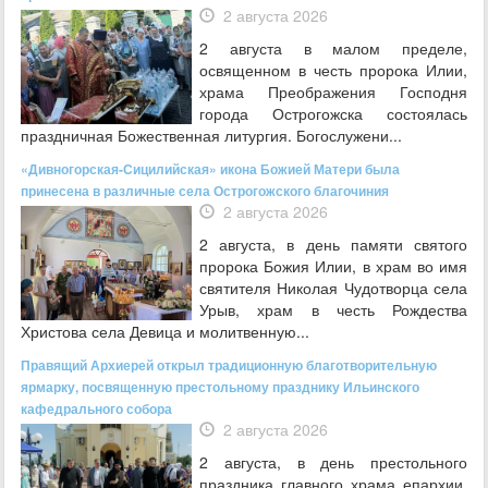
2 августа 2026
2 августа в малом пределе,
освященном в честь пророка Илии,
храма Преображения Господня
города Острогожска состоялась
праздничная Божественная литургия. Богослужени...
«Дивногорская-Сицилийская» икона Божией Матери была
принесена в различные села Острогожского благочиния
2 августа 2026
2 августа, в день памяти святого
пророка Божия Илии, в храм во имя
святителя Николая Чудотворца села
Урыв, храм в честь Рождества
Христова села Девица и молитвенную...
Правящий Архиерей открыл традиционную благотворительную
ярмарку, посвященную престольному празднику Ильинского
кафедрального собора
2 августа 2026
2 августа, в день престольного
праздника главного храма епархии,