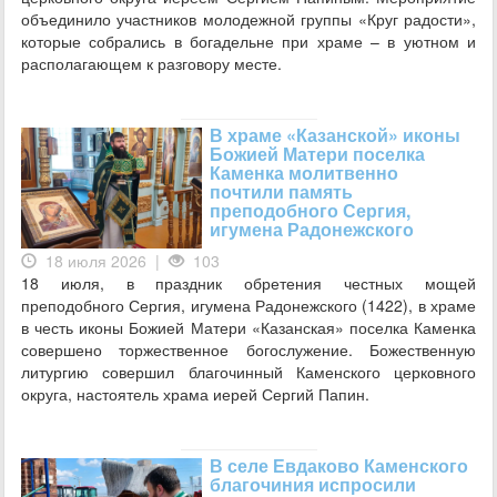
объединило участников молодежной группы «Круг радости»,
которые собрались в богадельне при храме – в уютном и
располагающем к разговору месте.
В храме «Казанской» иконы
Божией Матери поселка
Каменка молитвенно
почтили память
преподобного Сергия,
игумена Радонежского
18 июля 2026 |
103
18 июля, в праздник обретения честных мощей
преподобного Сергия, игумена Радонежского (1422), в храме
в честь иконы Божией Матери «Казанская» поселка Каменка
совершено торжественное богослужение. Божественную
литургию совершил благочинный Каменского церковного
округа, настоятель храма иерей Сергий Папин.
В селе Евдаково Каменского
благочиния испросили