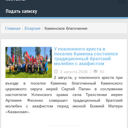
Подать записку
Главная
Епархия
Каменское благочиние
У поклонного креста в
поселке Каменка состоялся
традиционный братский
молебен с акафистом
2 августа 2026 |
50
2 августа, у поклонного креста при
въезде в поселок Каменка благочинный Каменского
церковного округа иерей Сергий Папин в сослужении
настоятеля Успенского храма села Трехстенки иерея
Артемия Фисенко совершил традиционный братский
молебен с акафистом перед иконой Божией Матери
«Казанская».