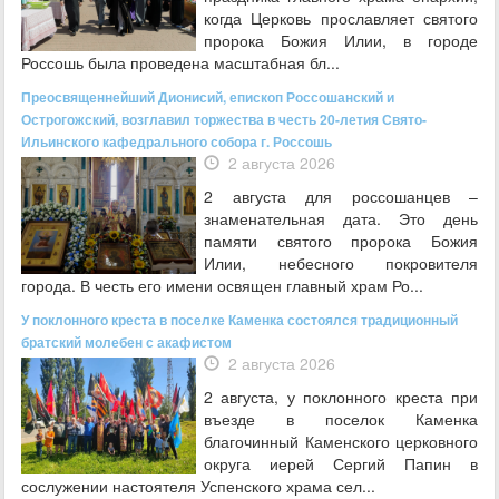
когда Церковь прославляет святого
пророка Божия Илии, в городе
Россошь была проведена масштабная бл...
Преосвященнейший Дионисий, епископ Россошанский и
Острогожский, возглавил торжества в честь 20-летия Свято-
Ильинского кафедрального собора г. Россошь
2 августа 2026
2 августа для россошанцев –
знаменательная дата. Это день
памяти святого пророка Божия
Илии, небесного покровителя
города. В честь его имени освящен главный храм Ро...
У поклонного креста в поселке Каменка состоялся традиционный
братский молебен с акафистом
2 августа 2026
2 августа, у поклонного креста при
въезде в поселок Каменка
благочинный Каменского церковного
округа иерей Сергий Папин в
сослужении настоятеля Успенского храма сел...