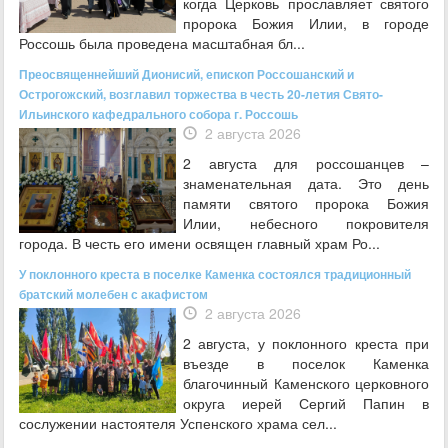
когда Церковь прославляет святого
пророка Божия Илии, в городе
Россошь была проведена масштабная бл...
Преосвященнейший Дионисий, епископ Россошанский и
Острогожский, возглавил торжества в честь 20-летия Свято-
Ильинского кафедрального собора г. Россошь
2 августа 2026
2 августа для россошанцев –
знаменательная дата. Это день
памяти святого пророка Божия
Илии, небесного покровителя
города. В честь его имени освящен главный храм Ро...
У поклонного креста в поселке Каменка состоялся традиционный
братский молебен с акафистом
2 августа 2026
2 августа, у поклонного креста при
въезде в поселок Каменка
благочинный Каменского церковного
округа иерей Сергий Папин в
сослужении настоятеля Успенского храма сел...