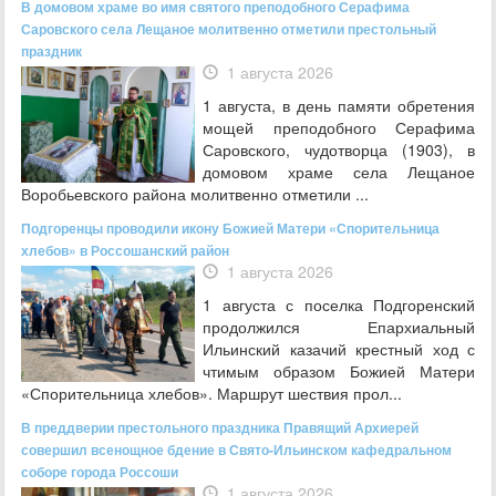
В домовом храме во имя святого преподобного Серафима
Саровского села Лещаное молитвенно отметили престольный
праздник
1 августа 2026
1 августа, в день памяти обретения
мощей преподобного Серафима
Саровского, чудотворца (1903), в
домовом храме села Лещаное
Воробьевского района молитвенно отметили ...
Подгоренцы проводили икону Божией Матери «Спорительница
хлебов» в Россошанский район
1 августа 2026
1 августа с поселка Подгоренский
продолжился Епархиальный
Ильинский казачий крестный ход с
чтимым образом Божией Матери
«Спорительница хлебов». Маршрут шествия прол...
В преддверии престольного праздника Правящий Архиерей
совершил всенощное бдение в Свято-Ильинском кафедральном
соборе города Россоши
1 августа 2026