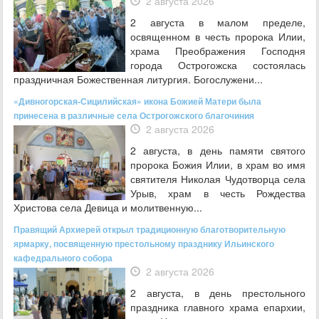
2 августа 2026
2 августа в малом пределе,
освященном в честь пророка Илии,
храма Преображения Господня
города Острогожска состоялась
праздничная Божественная литургия. Богослужени...
«Дивногорская-Сицилийская» икона Божией Матери была
принесена в различные села Острогожского благочиния
2 августа 2026
2 августа, в день памяти святого
пророка Божия Илии, в храм во имя
святителя Николая Чудотворца села
Урыв, храм в честь Рождества
Христова села Девица и молитвенную...
Правящий Архиерей открыл традиционную благотворительную
ярмарку, посвященную престольному празднику Ильинского
кафедрального собора
2 августа 2026
2 августа, в день престольного
праздника главного храма епархии,