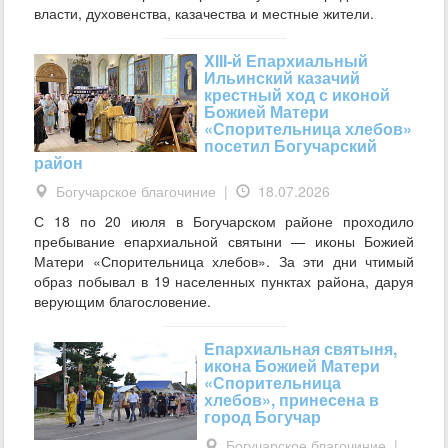
власти, духовенства, казачества и местные жители.
XIII-й Епархиальный
Ильинский казачий
крестный ход с иконой
Божией Матери
«Спорительница хлебов»
посетил Богучарский
район
Богучарское благочиние
|
18.07.2026
С 18 по 20 июля в Богучарском районе проходило
пребывание епархиальной святыни — иконы Божией
Матери «Спорительница хлебов». За эти дни чтимый
образ побывал в 19 населенных пунктах района, даруя
верующим благословение.
Епархиальная святыня,
икона Божией Матери
«Спорительница
хлебов», принесена в
город Богучар
Богучарское благочиние
|