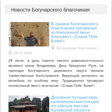
Новости Богучарского благочиния
В храмах Богучарского
благочиния прозвучал
колокольный звон-
благовест «Слава Тебе,
Боже!»
Богучарское благочиние
|
28.07.2026
28 июля, в день памяти святого равноапостольного
великого князя Владимира, День Крещения Руси, на
приходах Богучарского церковного округа прошли
торжественные богослужения. Верующие молились на
молебнах по особому чину. Традиционно прозвучал
колокольный звон с возгласом: «Слава Тебе, Боже!»
Духовное путешествие:
паломническая поездка
по святым местам
Калужской области