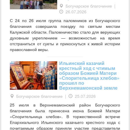
Богучарское благочиние
|
26.07.2026
С 24 по 26 июля группа паломников из Богучарского
благочиния совершила поездку по святым местам
Калужской области. Паломничество стало для верующих
духовным укреплением — возможностью на время
отстраниться от суеты и прикоснуться к живой истории
православной веры.
Ильинский казачий
крестный ход с чтимым
образом Божией Матери
«Спорительница хлебов»
прошел по
Верхнемамонской земле
Богучарское благочиние
|
25.07.2026
25 июля в Верхнемамонский район Богучарского
благочиния была принесена икона Божией Матери
«Спорительница хлебов». В торжественной встрече
Епархиального Ильинского казачьего крестного хода с
почитаемым образом приняли участие представители