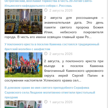
Острогожский, возглавил торжества в честь 20-летия Свято-
Ильинского кафедрального собора г. Россошь
2 августа 2026
2 августа для россошанцев –
знаменательная дата. Это день
памяти святого пророка Божия
Илии, небесного покровителя
города. В честь его имени освящен главный храм Ро...
У поклонного креста в поселке Каменка состоялся традиционный
братский молебен с акафистом
2 августа 2026
2 августа, у поклонного креста при
въезде в поселок Каменка
благочинный Каменского церковного
округа иерей Сергий Папин в
сослужении настоятеля Успенского храма сел...
В домовом храме во имя святого преподобного Серафима
Саровского села Лещаное молитвенно отметили престольный
праздник
1 августа 2026