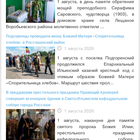
1 августа, в день памяти обретения
мощей преподобного Серафима
Саровского, чудотворца (1903), в
домовом храме села Лещаное
Воробьевского района молитвенно отметили ...
Подгоренцы проводили икону Божией Матери «Спорительница
хлебов» в Россошанский район
1 августа 2026
1 августа с поселка Подгоренский
продолжился Епархиальный
Ильинский казачий крестный ход с
чтимым образом Божией Матери
«Спорительница хлебов». Маршрут шествия прол...
В преддверии престольного праздника Правящий Архиерей
совершил всенощное бдение в Свято-Ильинском кафедральном
соборе города Россоши
1 августа 2026
1 августа, накануне дня памяти
святого пророка Божия Илии,
престольного праздника
кафедрального собора,