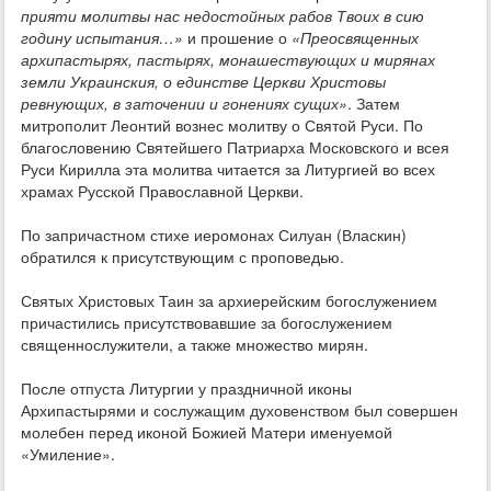
прияти молитвы нас недостойных рабов Твоих в сию
годину испытания…»
и прошение о
«Преосвященных
архипастырях, пастырях, монашествующих и мирянах
земли Украинския, о единстве Церкви Христовы
ревнующих, в заточении и гонениях сущих»
. Затем
митрополит Леонтий вознес молитву о Святой Руси. По
благословению Святейшего Патриарха Московского и всея
Руси Кирилла эта молитва читается за Литургией во всех
храмах Русской Православной Церкви.
По запричастном стихе иеромонах Силуан (Власкин)
обратился к присутствующим с проповедью.
Святых Христовых Таин за архиерейским богослужением
причастились присутствовавшие за богослужением
священнослужители, а также множество мирян.
После отпуста Литургии у праздничной иконы
Архипастырями и сослужащим духовенством был совершен
молебен перед иконой Божией Матери именуемой
«Умиление».