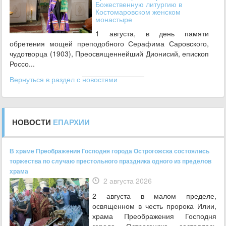
Божественную литургию в
Костомаровском женском
монастыре
1 августа, в день памяти
обретения мощей преподобного Серафима Саровского,
чудотворца (1903), Преосвященнейший Дионисий, епископ
Россо...
Вернуться в раздел с новостями
НОВОСТИ
ЕПАРХИИ
В храме Преображения Господня города Острогожска состоялись
торжества по случаю престольного праздника одного из пределов
храма
2 августа 2026
2 августа в малом пределе,
освященном в честь пророка Илии,
храма Преображения Господня
города Острогожска состоялась