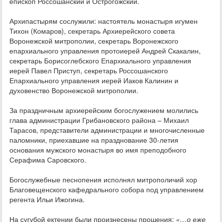
епископ Россошанский и Острогожский.
Архипастырям сослужили: настоятель монастыря игумен
Тихон (Комаров), секретарь Архиерейского совета
Воронежской митрополии, секретарь Воронежского
епархиального управления протоиерей Андрей Скакалин,
секретарь Борисоглебского Епархиального управления
иерей Павел Приступ, секретарь Россошанского
Епархиального управления иерей Иаков Калинин и
духовенство Воронежской митрополии.
За праздничным архиерейским богослужением молились
глава администрации Грибановского района – Михаил
Тарасов, представители администрации и многочисленные
паломники, приехавшие на празднование 30-летия
основания мужского монастыря во имя преподобного
Серафима Саровского.
Богослужебные песнопения исполнял митрополичий хор
Благовещенского кафедрального собора под управлением
регента Ильи Ижогина.
На сугубой ектении были произнесены прошения:
«…о еже