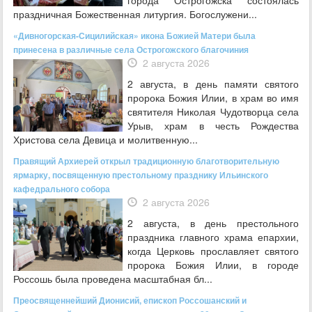
праздничная Божественная литургия. Богослужени...
«Дивногорская-Сицилийская» икона Божией Матери была
принесена в различные села Острогожского благочиния
2 августа 2026
2 августа, в день памяти святого
пророка Божия Илии, в храм во имя
святителя Николая Чудотворца села
Урыв, храм в честь Рождества
Христова села Девица и молитвенную...
Правящий Архиерей открыл традиционную благотворительную
ярмарку, посвященную престольному празднику Ильинского
кафедрального собора
2 августа 2026
2 августа, в день престольного
праздника главного храма епархии,
когда Церковь прославляет святого
пророка Божия Илии, в городе
Россошь была проведена масштабная бл...
Преосвященнейший Дионисий, епископ Россошанский и