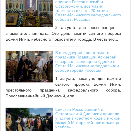
епископ Россошанский и
Острогожский, возглавил
торжества в честь 20-летия
Свято-Ильинского кафедрального
собора г. Россошь
2 августа для россошанцев –
знаменательная дата. Это день памяти святого пророка
Божия Илии, небесного покровителя города. В честь его...
В преддверии престольного
праздника Правящий Архиерей
совершил всенощное бдение в
Свято-Ильинском кафедральном
соборе города Россоши
1 августа, накануне дня памяти
святого пророка Божия Илии,
престольного праздника кафедрального собора,
Преосвященнейший Дионисий, епи...
Епископ Россошанский и
Острогожский Дионисий приняли
участие в крестном ходе с иконой
Божией Матери «Спорительница
хлебов»