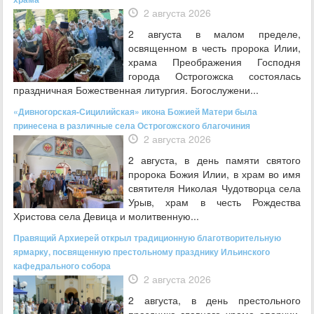
2 августа 2026
2 августа в малом пределе,
освященном в честь пророка Илии,
храма Преображения Господня
города Острогожска состоялась
праздничная Божественная литургия. Богослужени...
«Дивногорская-Сицилийская» икона Божией Матери была
принесена в различные села Острогожского благочиния
2 августа 2026
2 августа, в день памяти святого
пророка Божия Илии, в храм во имя
святителя Николая Чудотворца села
Урыв, храм в честь Рождества
Христова села Девица и молитвенную...
Правящий Архиерей открыл традиционную благотворительную
ярмарку, посвященную престольному празднику Ильинского
кафедрального собора
2 августа 2026
2 августа, в день престольного
праздника главного храма епархии,