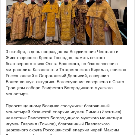
3 октября, в день попразднства Воздвижения Честнаго и
Животворящего Креста Господня, память святого
благоверного князя Олега Брянского, по благословению
митрополита Казанского и Татарстанского Кирилла, епископ
Россошанский и Острогожский Дионисий, совершил
Божественную литургию. Богослужение совершено в Свято-
Троицком соборе Раифского Богородицкого мужского
монастыря.
Преосвященному Владыке сослужили: благочинный
монастырей Казанской епархии игумен Пимен (Ивентьев),
наместник Раифского Богородицкого мужского монастыря
игумен Гавриил (Рожнов), благочинный Павловского
церковного округа Россошанской епархии иерей Максим