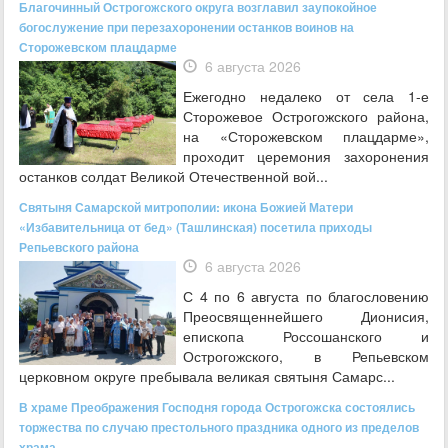
Благочинный Острогожского округа возглавил заупокойное
богослужение при перезахоронении останков воинов на
Сторожевском плацдарме
6 августа 2026
Ежегодно недалеко от села 1-е
Сторожевое Острогожского района,
на «Сторожевском плацдарме»,
проходит церемония захоронения
останков солдат Великой Отечественной вой...
Святыня Самарской митрополии: икона Божией Матери
«Избавительница от бед» (Ташлинская) посетила приходы
Репьевского района
6 августа 2026
С 4 по 6 августа по благословению
Преосвященнейшего Дионисия,
епископа Россошанского и
Острогожского, в Репьевском
церковном округе пребывала великая святыня Самарс...
В храме Преображения Господня города Острогожска состоялись
торжества по случаю престольного праздника одного из пределов
храма