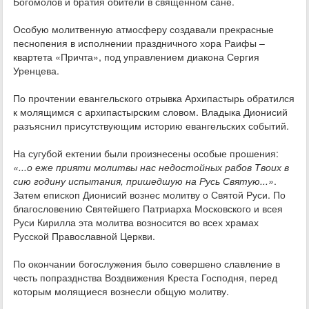
Богомолов и братия обители в священном сане.
Особую молитвенную атмосферу создавали прекрасные
песнопения в исполнении праздничного хора Раифы –
квартета «Причта», под управлением диакона Сергия
Уренцева.
По прочтении евангельского отрывка Архипастырь обратился
к молящимся с архипастырским словом. Владыка Дионисий
разъяснил присутствующим историю евангельских событий.
На сугубой ектении были произнесены особые прошения:
«...о еже прияти молитвы нас недостойных рабов Твоих в
сию годину испытания, пришедшую на Русь Святую...»
.
Затем епископ Дионисий вознес молитву о Святой Руси. По
благословению Святейшего Патриарха Московского и всея
Руси Кирилла эта молитва возносится во всех храмах
Русской Православной Церкви.
По окончании богослужения было совершено славление в
честь попразднства Воздвижения Креста Господня, перед
которым молящиеся вознесли общую молитву.