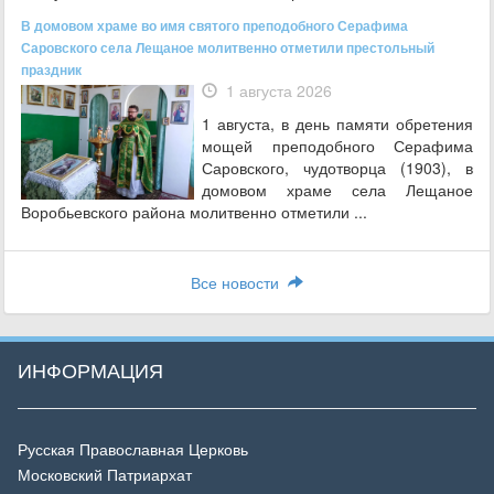
В домовом храме во имя святого преподобного Серафима
Саровского села Лещаное молитвенно отметили престольный
праздник
1 августа 2026
1 августа, в день памяти обретения
мощей преподобного Серафима
Саровского, чудотворца (1903), в
домовом храме села Лещаное
Воробьевского района молитвенно отметили ...
Все новости
ИНФОРМАЦИЯ
Русская Православная Церковь
Московский Патриархат