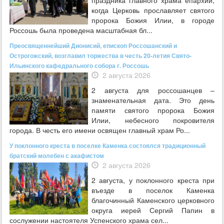
когда Церковь прославляет святого
пророка Божия Илии, в городе
Россошь была проведена масштабная бл...
Преосвященнейший Дионисий, епископ Россошанский и
Острогожский, возглавил торжества в честь 20-летия Свято-
Ильинского кафедрального собора г. Россошь
2 августа 2026
2 августа для россошанцев –
знаменательная дата. Это день
памяти святого пророка Божия
Илии, небесного покровителя
города. В честь его имени освящен главный храм Ро...
У поклонного креста в поселке Каменка состоялся традиционный
братский молебен с акафистом
2 августа 2026
2 августа, у поклонного креста при
въезде в поселок Каменка
благочинный Каменского церковного
округа иерей Сергий Папин в
сослужении настоятеля Успенского храма сел...