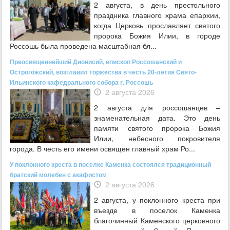
2 августа, в день престольного
праздника главного храма епархии,
когда Церковь прославляет святого
пророка Божия Илии, в городе
Россошь была проведена масштабная бл...
Преосвященнейший Дионисий, епископ Россошанский и
Острогожский, возглавил торжества в честь 20-летия Свято-
Ильинского кафедрального собора г. Россошь
2 августа 2026
2 августа для россошанцев –
знаменательная дата. Это день
памяти святого пророка Божия
Илии, небесного покровителя
города. В честь его имени освящен главный храм Ро...
У поклонного креста в поселке Каменка состоялся традиционный
братский молебен с акафистом
2 августа 2026
2 августа, у поклонного креста при
въезде в поселок Каменка
благочинный Каменского церковного