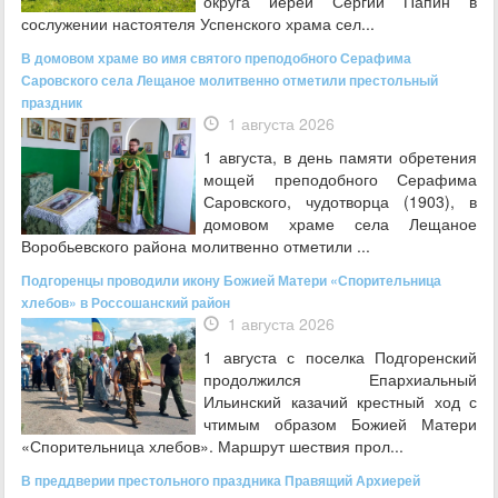
округа иерей Сергий Папин в
сослужении настоятеля Успенского храма сел...
В домовом храме во имя святого преподобного Серафима
Саровского села Лещаное молитвенно отметили престольный
праздник
1 августа 2026
1 августа, в день памяти обретения
мощей преподобного Серафима
Саровского, чудотворца (1903), в
домовом храме села Лещаное
Воробьевского района молитвенно отметили ...
Подгоренцы проводили икону Божией Матери «Спорительница
хлебов» в Россошанский район
1 августа 2026
1 августа с поселка Подгоренский
продолжился Епархиальный
Ильинский казачий крестный ход с
чтимым образом Божией Матери
«Спорительница хлебов». Маршрут шествия прол...
В преддверии престольного праздника Правящий Архиерей