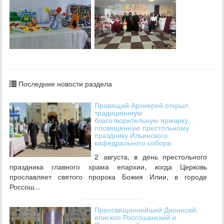
Последние новости раздела
Правящий Архиерей открыл
традиционную
благотворительную ярмарку,
посвященную престольному
празднику Ильинского
кафедрального собора
2 августа, в день престольного
праздника главного храма епархии, когда Церковь
прославляет святого пророка Божия Илии, в городе
Россош...
Преосвященнейший Дионисий,
епископ Россошанский и