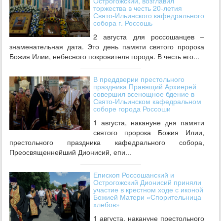
Острогожский, возглавил
торжества в честь 20-летия
Свято-Ильинского кафедрального
собора г. Россошь
2 августа для россошанцев –
знаменательная дата. Это день памяти святого пророка
Божия Илии, небесного покровителя города. В честь его...
В преддверии престольного
праздника Правящий Архиерей
совершил всенощное бдение в
Свято-Ильинском кафедральном
соборе города Россоши
1 августа, накануне дня памяти
святого пророка Божия Илии,
престольного праздника кафедрального собора,
Преосвященнейший Дионисий, епи...
Епископ Россошанский и
Острогожский Дионисий приняли
участие в крестном ходе с иконой
Божией Матери «Спорительница
хлебов»
1 августа, накануне престольного