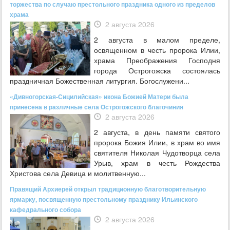
торжества по случаю престольного праздника одного из пределов
храма
2 августа 2026
2 августа в малом пределе,
освященном в честь пророка Илии,
храма Преображения Господня
города Острогожска состоялась
праздничная Божественная литургия. Богослужени...
«Дивногорская-Сицилийская» икона Божией Матери была
принесена в различные села Острогожского благочиния
2 августа 2026
2 августа, в день памяти святого
пророка Божия Илии, в храм во имя
святителя Николая Чудотворца села
Урыв, храм в честь Рождества
Христова села Девица и молитвенную...
Правящий Архиерей открыл традиционную благотворительную
ярмарку, посвященную престольному празднику Ильинского
кафедрального собора
2 августа 2026