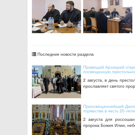
Последние новости раздела
Правящий Архиерей откр
посвященную престольно
2 августа, в день престо
прославляет святого прор
Преосвященнейший Дионис
торжества в честь 20-лет
2 августа для россошан
пророка Божия Илии, небе