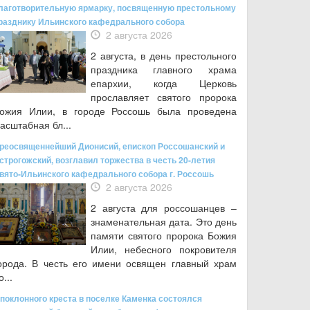
лаготворительную ярмарку, посвященную престольному
разднику Ильинского кафедрального собора
2 августа 2026
2 августа, в день престольного
праздника главного храма
епархии, когда Церковь
прославляет святого пророка
ожия Илии, в городе Россошь была проведена
асштабная бл...
реосвященнейший Дионисий, епископ Россошанский и
строгожский, возглавил торжества в честь 20-летия
вято-Ильинского кафедрального собора г. Россошь
2 августа 2026
2 августа для россошанцев –
знаменательная дата. Это день
памяти святого пророка Божия
Илии, небесного покровителя
орода. В честь его имени освящен главный храм
о...
 поклонного креста в поселке Каменка состоялся