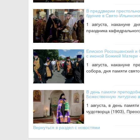
В преддверии престольн
бдение в Свято-Ильинск
1 августа, накануне д
праздника кафедрального
Епископ Россошанский и 
с иконой Божией Матери
1 августа, накануне пр
собора, дня памяти свято
В день памяти преподоб
Божественную литургию 
1 августа, в день памя
чудотворца (1903), Прео
Вернуться в раздел с новостями