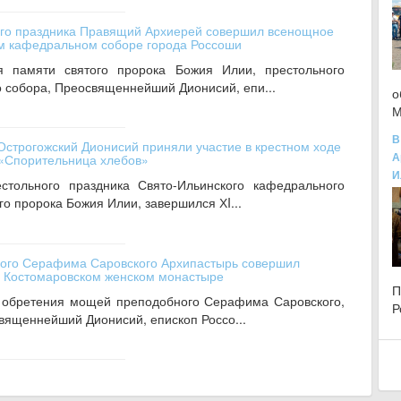
ого праздника Правящий Архиерей совершил всенощное
ом кафедральном соборе города Россоши
ня памяти святого пророка Божия Илии, престольного
 собора, Преосвященнейший Дионисий, епи...
о
М
В
Острогожский Дионисий приняли участие в крестном ходе
А
 «Спорительница хлебов»
И
естольного праздника Свято-Ильинского кафедрального
го пророка Божия Илии, завершился ХI...
ного Серафима Саровского Архипастырь совершил
в Костомаровском женском монастыре
ти обретения мощей преподобного Серафима Саровского,
Р
священнейший Дионисий, епископ Россо...