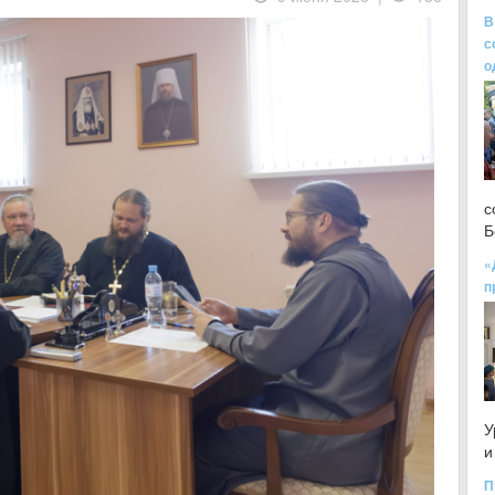
В
с
о
с
Б
«
п
У
и
П