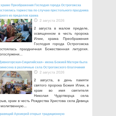
 храме Преображения Господня города Острогожска
остоялись торжества по случаю престольного праздника
дного из пределов храма
2 августа 2026
2 августа в малом пределе,
освященном в честь пророка
Илии, храма Преображения
Господня города Острогожска
остоялась праздничная Божественная литургия.
огослужени...
Дивногорская-Сицилийская» икона Божией Матери была
ринесена в различные села Острогожского благочиния
2 августа 2026
2 августа, в день памяти
святого пророка Божия Илии, в
храм во имя святителя
Николая Чудотворца села
рыв, храм в честь Рождества Христова села Девица
 молитвенную...
равящий Архиерей открыл традиционную