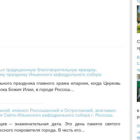
т
С
х
В
С
ыл традиционную благотворительную ярмарку,
п
му празднику Ильинского кафедрального собора
льного праздника главного храма епархии, когда Церковь
ока Божия Илии, в городе Россош...
ий, епископ Россошанский и Острогожский, возглавил
в
ия Свято-Ильинского кафедрального собора г. Россошь
р
цев – знаменательная дата. Это день памяти святого
П
сного покровителя города. В честь его...
«