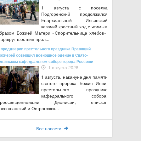
1 августа с поселка
Подгоренский продолжился
Епархиальный Ильинский
казачий крестный ход с чтимым
бразом Божией Матери «Спорительница хлебов».
аршрут шествия прол...
 преддверии престольного праздника Правящий
рхиерей совершил всенощное бдение в Свято-
льинском кафедральном соборе города Россоши
1 августа 2026
1 августа, накануне дня памяти
святого пророка Божия Илии,
престольного праздника
кафедрального собора,
Преосвященнейший Дионисий, епископ
оссошанский и Острогожск...
Все новости