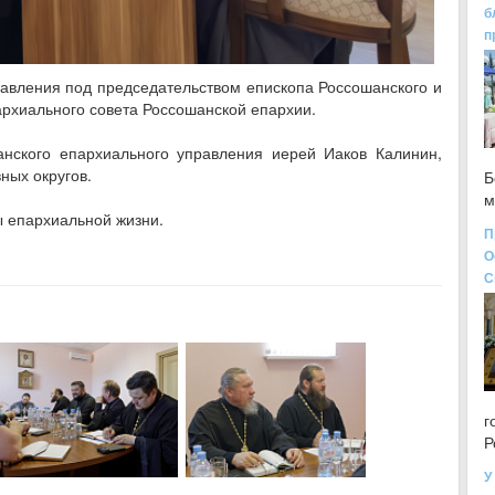
б
п
авления под председательством епископа Россошанского и
архиального совета Россошанской епархии.
анского епархиального управления иерей Иаков Калинин,
ных округов.
Б
м
 епархиальной жизни.
П
О
С
г
Р
У