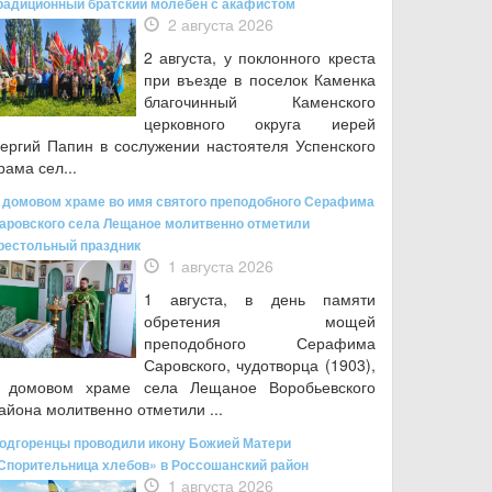
радиционный братский молебен с акафистом
2 августа 2026
2 августа, у поклонного креста
при въезде в поселок Каменка
благочинный Каменского
церковного округа иерей
ергий Папин в сослужении настоятеля Успенского
рама сел...
 домовом храме во имя святого преподобного Серафима
аровского села Лещаное молитвенно отметили
рестольный праздник
1 августа 2026
1 августа, в день памяти
обретения мощей
преподобного Серафима
Саровского, чудотворца (1903),
 домовом храме села Лещаное Воробьевского
айона молитвенно отметили ...
одгоренцы проводили икону Божией Матери
Спорительница хлебов» в Россошанский район
1 августа 2026