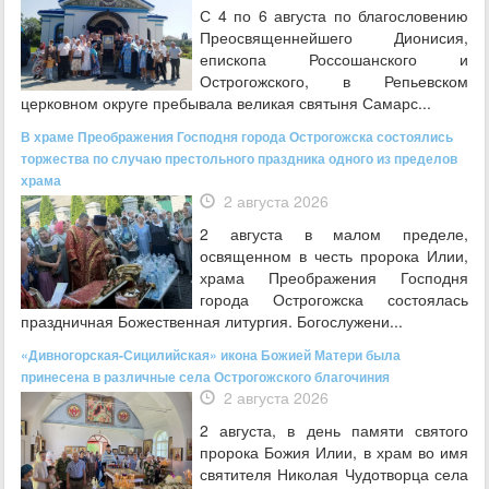
С 4 по 6 августа по благословению
Преосвященнейшего Дионисия,
епископа Россошанского и
Острогожского, в Репьевском
церковном округе пребывала великая святыня Самарс...
В храме Преображения Господня города Острогожска состоялись
торжества по случаю престольного праздника одного из пределов
храма
2 августа 2026
2 августа в малом пределе,
освященном в честь пророка Илии,
храма Преображения Господня
города Острогожска состоялась
праздничная Божественная литургия. Богослужени...
«Дивногорская-Сицилийская» икона Божией Матери была
принесена в различные села Острогожского благочиния
2 августа 2026
2 августа, в день памяти святого
пророка Божия Илии, в храм во имя
святителя Николая Чудотворца села