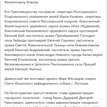
Филипповичу Комову.
Его Преосвященству сослужили: секретарь Россошанского
Епархиального управления иерей Иаков Калинин; секретарь
Епархиального совета Россошанской епархии, благочинный
Монастырского церковного округа игумен Илия (Ждамиров);
благочинный Калачеевского церковного округа протоиерей
Евгений Бей; настоятель храма Преображения Господня
села Заброды протоиерей Евгений Сорокин; настоятель
храма Святой Живоначальной Троицы села Новомеловатка
иерей Николай Андриевский; настоятель храма святого
благоверного князя Александра Невского города Калач иерей
Евгений Ельчанинов; настоятель храма святого
Великомученика и Целителя Пантелеимона села Пришиб
иерей Евгений Чорноус.
Диаконский чин возглавил диакон Марк Мясоедов, клирик
Свято-Ильинского кафедрального собора г. Россоши.
На богослужении присутствовали: глава администрации
городского поселения – город Калач Дудецкий Дмитрий
Николаевич, заместитель главы администрации городского