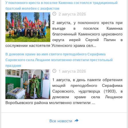
У поклонного креста в поселке Каменка состоялся традиционный
братский молебен с акафистом
2 августа 2026
2 августа, у поклонного креста при
въезде в поселок Каменка
благочинный Каменского церковного
округа иерей Сергий Папин в
сослужении настоятеля Успенского храма сел...
В домовом храме во имя святого преподобного Серафима
Саровского села Лещаное молитвенно отметили престольный
праздник
1 августа 2026
1 августа, в день памяти обретения
мощей преподобного Серафима
Саровского, чудотворца (1903), в
домовом храме села Лещаное
Воробьевского района молитвенно отметили ...
Все новости