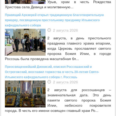
Урыв, храм в честь Рождества
Христова села Девица и молитвенную...
Правящий Архиерей открыл традиционную благотворительную
ярмарку, посвященную престольному празднику Ильинского
кафедрального собора
2 августа 2026
2 августа, в день престольного
праздника главного храма епархии,
когда Церковь прославляет святого
пророка Божия Илии, в городе
Россошь была проведена масштабная бл...
Преосвященнейший Дионисий, епископ Россошанский и
Острогожский, возглавил торжества в честь 20-летия Свято-
Ильинского кафедрального собора г. Россошь
2 августа 2026
2 августа для россошанцев –
знаменательная дата. Это день
памяти святого пророка Божия
Илии, небесного покровителя
города. В честь его имени освящен главный храм Ро...