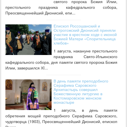
святого пророка Божия Илии,
престольного праздника кафедрального собора,
Преосвященнейший Дионисий, епи...
Епископ Россошанский и
Острогожский Дионисий приняли
участие в крестном ходе с иконой
Божией Матери «Спорительница
хлебов»
1 августа, накануне престольного
праздника Свято-Ильинского
кафедрального собора, дня памяти святого пророка Божия
Илии, завершился ХI...
В день памяти преподобного
Серафима Саровского
Архипастырь совершил
Божественную литургию в
Костомаровском женском
монастыре
1 августа, в день памяти
обретения мощей преподобного Серафима Саровского,
чудотворца (1903), Преосвященнейший Дионисий, епископ
Россо...