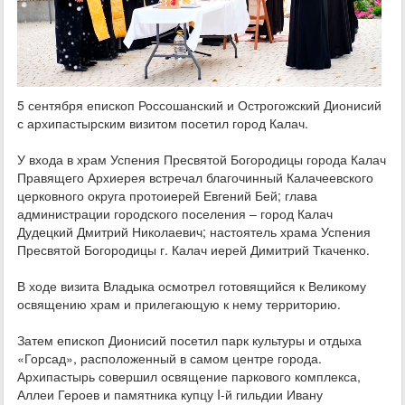
5 сентября епископ Россошанский и Острогожский Дионисий
с архипастырским визитом посетил город Калач.
У входа в храм Успения Пресвятой Богородицы города Калач
Правящего Архиерея встречал благочинный Калачеевского
церковного округа протоиерей Евгений Бей; глава
администрации городского поселения – город Калач
Дудецкий Дмитрий Николаевич; настоятель храма Успения
Пресвятой Богородицы г. Калач иерей Димитрий Ткаченко.
В ходе визита Владыка осмотрел готовящийся к Великому
освящению храм и прилегающую к нему территорию.
Затем епископ Дионисий посетил парк культуры и отдыха
«Горсад», расположенный в самом центре города.
Архипастырь совершил освящение паркового комплекса,
Аллеи Героев и памятника купцу I-й гильдии Ивану