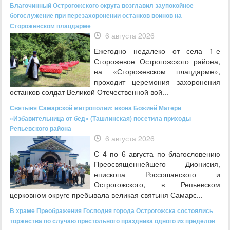
Благочинный Острогожского округа возглавил заупокойное
богослужение при перезахоронении останков воинов на
Сторожевском плацдарме
6 августа 2026
Ежегодно недалеко от села 1-е
Сторожевое Острогожского района,
на «Сторожевском плацдарме»,
проходит церемония захоронения
останков солдат Великой Отечественной вой...
Святыня Самарской митрополии: икона Божией Матери
«Избавительница от бед» (Ташлинская) посетила приходы
Репьевского района
6 августа 2026
С 4 по 6 августа по благословению
Преосвященнейшего Дионисия,
епископа Россошанского и
Острогожского, в Репьевском
церковном округе пребывала великая святыня Самарс...
В храме Преображения Господня города Острогожска состоялись
торжества по случаю престольного праздника одного из пределов