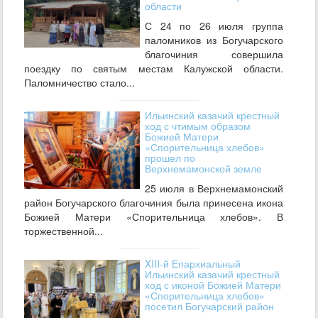
области
С 24 по 26 июля группа
паломников из Богучарского
благочиния совершила
поездку по святым местам Калужской области.
Паломничество стало...
Ильинский казачий крестный
ход с чтимым образом
Божией Матери
«Спорительница хлебов»
прошел по
Верхнемамонской земле
25 июля в Верхнемамонский
район Богучарского благочиния была принесена икона
Божией Матери «Спорительница хлебов». В
торжественной...
XIII-й Епархиальный
Ильинский казачий крестный
ход с иконой Божией Матери
«Спорительница хлебов»
посетил Богучарский район