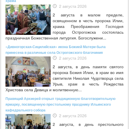
храма
2 августа 2026
2 августа в малом пределе,
освященном в честь пророка Илии,
храма Преображения Господня
города Острогожска состоялась
праздничная Божественная литургия. Богослужени...
«Дивногорская-Сицилийская» икона Божией Матери была
принесена в различные села Острогожского благочиния
2 августа 2026
2 августа, в день памяти святого
пророка Божия Илии, в храм во имя
святителя Николая Чудотворца села
Урыв, храм в честь Рождества
Христова села Девица и молитвенную...
Правящий Архиерей открыл традиционную благотворительную
ярмарку, посвященную престольному празднику Ильинского
кафедрального собора
2 августа 2026
2 августа, в день престольного