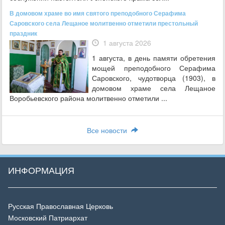
В домовом храме во имя святого преподобного Серафима
Саровского села Лещаное молитвенно отметили престольный
праздник
1 августа 2026
1 августа, в день памяти обретения
мощей преподобного Серафима
Саровского, чудотворца (1903), в
домовом храме села Лещаное
Воробьевского района молитвенно отметили ...
Все новости
ИНФОРМАЦИЯ
Русская Православная Церковь
Московский Патриархат