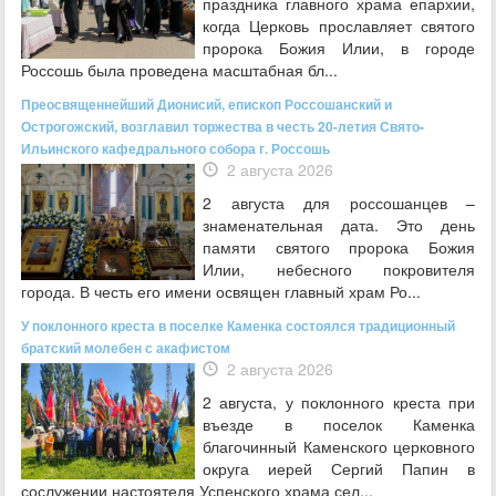
праздника главного храма епархии,
когда Церковь прославляет святого
пророка Божия Илии, в городе
Россошь была проведена масштабная бл...
Преосвященнейший Дионисий, епископ Россошанский и
Острогожский, возглавил торжества в честь 20-летия Свято-
Ильинского кафедрального собора г. Россошь
2 августа 2026
2 августа для россошанцев –
знаменательная дата. Это день
памяти святого пророка Божия
Илии, небесного покровителя
города. В честь его имени освящен главный храм Ро...
У поклонного креста в поселке Каменка состоялся традиционный
братский молебен с акафистом
2 августа 2026
2 августа, у поклонного креста при
въезде в поселок Каменка
благочинный Каменского церковного
округа иерей Сергий Папин в
сослужении настоятеля Успенского храма сел...