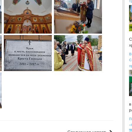
т
С
х
В
С
п
в
р
П
«
Следующая новость