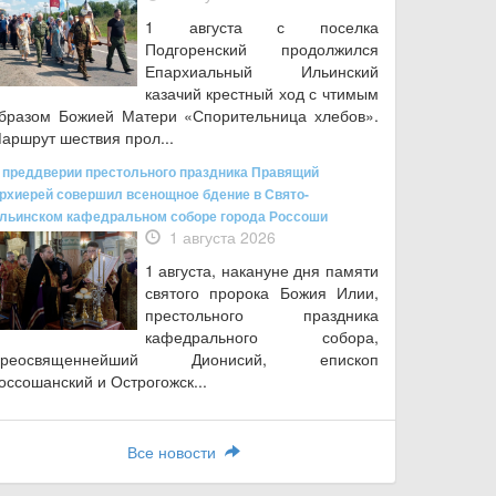
1 августа с поселка
Подгоренский продолжился
Епархиальный Ильинский
казачий крестный ход с чтимым
бразом Божией Матери «Спорительница хлебов».
аршрут шествия прол...
 преддверии престольного праздника Правящий
рхиерей совершил всенощное бдение в Свято-
льинском кафедральном соборе города Россоши
1 августа 2026
1 августа, накануне дня памяти
святого пророка Божия Илии,
престольного праздника
кафедрального собора,
Преосвященнейший Дионисий, епископ
оссошанский и Острогожск...
Все новости