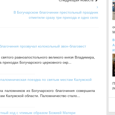
В Богучарском благочинии престольный праздник
отметили сразу три прихода и одно село
о
М
В
А
благочиния прозвучал колокольный звон-благовест
И
 святого равноапостольного великого князя Владимира,
 приходах Богучарского церковного окр...
 паломническая поездка по святым местам Калужской
Р
па паломников из Богучарского благочиния совершила
ам Калужской области. Паломничество стало...
стный ход с чтимым образом Божией Матери