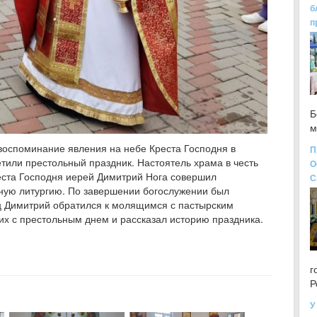
б
п
Б
м
воспоминание явления на небе Креста Господня в
П
етили престольный праздник. Настоятель храма в честь
О
еста Господня иерей Димитрий Нога совершил
С
ную литургию. По завершении богослужении был
ец Димитрий обратился к молящимся с пастырским
их с престольным днем и рассказал историю праздника.
г
Р
У