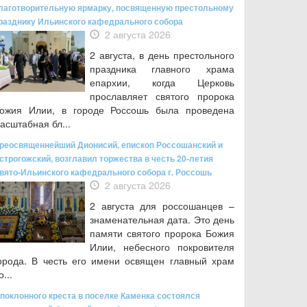
лаготворительную ярмарку, посвященную престольному
разднику Ильинского кафедрального собора
2 августа 2026
2 августа, в день престольного
праздника главного храма
епархии, когда Церковь
прославляет святого пророка
ожия Илии, в городе Россошь была проведена
асштабная бл...
реосвященнейший Дионисий, епископ Россошанский и
строгожский, возглавил торжества в честь 20-летия
вято-Ильинского кафедрального собора г. Россошь
2 августа 2026
2 августа для россошанцев –
знаменательная дата. Это день
памяти святого пророка Божия
Илии, небесного покровителя
орода. В честь его имени освящен главный храм
о...
 поклонного креста в поселке Каменка состоялся