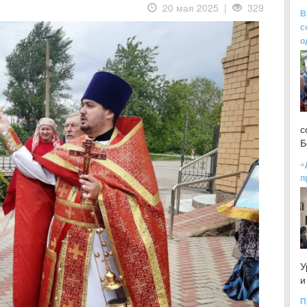
20 мая 2025 |
329
В
с
о
с
Б
«
п
У
и
П