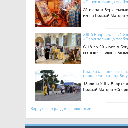
«Спорительница хлебо
25 июля в Верхнемамо
икона Божией Матери «
XIII-й Епархиальный И
«Спорительница хлебов
С 18 по 20 июля в Бо
святыни — иконы Божие
Епархиальная святыня,
принесена в город Бог
18 июля XIII-й Епархиа
Божией Матери «Спорит
Вернуться в раздел с новостями