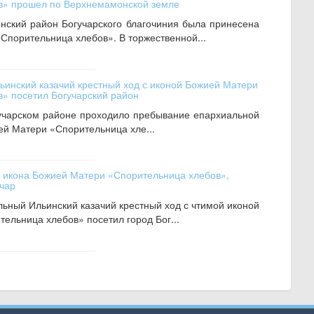
в» прошел по Верхнемамонской земле
нский район Богучарского благочиния была принесена
Спорительница хлебов». В торжественной...
льинский казачий крестный ход с иконой Божией Матери
» посетил Богучарский район
гучарском районе проходило пребывание епархиальной
й Матери «Спорительница хле...
 икона Божией Матери «Спорительница хлебов»,
учар
льный Ильинский казачий крестный ход с чтимой иконой
ельница хлебов» посетил город Бог...