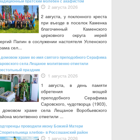
радиционный братский молебен с акафистом
2 августа 2026
2 августа, у поклонного креста
при въезде в поселок Каменка
благочинный Каменского
церковного округа иерей
ергий Папин в сослужении настоятеля Успенского
рама сел...
 домовом храме во имя святого преподобного Серафима
аровского села Лещаное молитвенно отметили
рестольный праздник
1 августа 2026
1 августа, в день памяти
обретения мощей
преподобного Серафима
Саровского, чудотворца (1903),
 домовом храме села Лещаное Воробьевского
айона молитвенно отметили ...
одгоренцы проводили икону Божией Матери
Спорительница хлебов» в Россошанский район
1 августа 2026