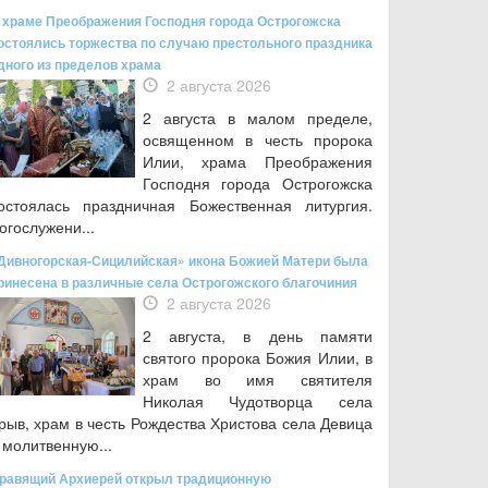
 храме Преображения Господня города Острогожска
остоялись торжества по случаю престольного праздника
дного из пределов храма
2 августа 2026
2 августа в малом пределе,
освященном в честь пророка
Илии, храма Преображения
Господня города Острогожска
остоялась праздничная Божественная литургия.
огослужени...
Дивногорская-Сицилийская» икона Божией Матери была
ринесена в различные села Острогожского благочиния
2 августа 2026
2 августа, в день памяти
святого пророка Божия Илии, в
храм во имя святителя
Николая Чудотворца села
рыв, храм в честь Рождества Христова села Девица
 молитвенную...
равящий Архиерей открыл традиционную