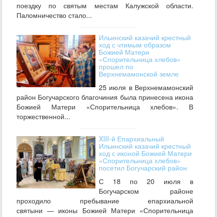
поездку по святым местам Калужской области.
Паломничество стало...
Ильинский казачий крестный
ход с чтимым образом
Божией Матери
«Спорительница хлебов»
прошел по
Верхнемамонской земле
25 июля в Верхнемамонский
район Богучарского благочиния была принесена икона
Божией Матери «Спорительница хлебов». В
торжественной...
XIII-й Епархиальный
Ильинский казачий крестный
ход с иконой Божией Матери
«Спорительница хлебов»
посетил Богучарский район
С 18 по 20 июля в
Богучарском районе
проходило пребывание епархиальной
святыни — иконы Божией Матери «Спорительница