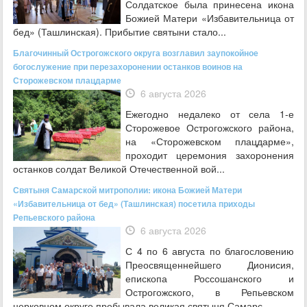
Солдатское была принесена икона
Божией Матери «Избавительница от
бед» (Ташлинская). Прибытие святыни стало...
Благочинный Острогожского округа возглавил заупокойное
богослужение при перезахоронении останков воинов на
Сторожевском плацдарме
6 августа 2026
Ежегодно недалеко от села 1-е
Сторожевое Острогожского района,
на «Сторожевском плацдарме»,
проходит церемония захоронения
останков солдат Великой Отечественной вой...
Святыня Самарской митрополии: икона Божией Матери
«Избавительница от бед» (Ташлинская) посетила приходы
Репьевского района
6 августа 2026
С 4 по 6 августа по благословению
Преосвященнейшего Дионисия,
епископа Россошанского и
Острогожского, в Репьевском
церковном округе пребывала великая святыня Самарс...