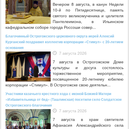
Вечером 8 августа, в канун Недели
10-й по Пятидесятнице, память
святого великомученика и целителя
Пантелеимона, в Ильинском
кафедральном соборе города Россоши совер...
Благочинный Острогожского церковного округа иерей Алексий
Курганский поздравил коллектив корпорации «Стимул» с 20-летием
основания
7 августа 2026
7 августа в Острогожском Доме
культуры и досуга состоялось
торжественное мероприятие,
посвященное 20‑летнему юбилею
корпорации «Стимул». В Острогожске свою деятельн...
Участники казачьего крестного хода с иконой Божией Матери
«Избавительница от бед» (Ташлинская) посетили село Солдатское
Острогожского благочиния
7 августа 2026
7 августа в храм святителя
Афанасия Александрийского села