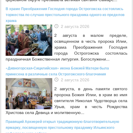
В храме Преображения Господня города Острогожска состоялись
торжества по случаю престольного праздника одного из пределов
храма
2 августа 2026
2 августа в малом пределе,
освященном в честь пророка Илии,
храма Преображения Господня
города Острогожска состоялась
праздничная Божественная литургия. Богослужени...
«Дивногорская-Сицилийская» икона Божией Матери была
принесена в различные села Острогожского благочиния
2 августа 2026
2 августа, в день памяти святого
пророка Божия Илии, в храм во имя
святителя Николая Чудотворца села
Урыв, храм в честь Рождества
Христова села Девица и молитвенную...
Правящий Архиерей открыл традиционную благотворительную
ярмарку, посвященную престольному празднику Ильинского