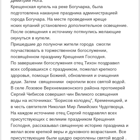
Крещенская купель на реке Богучарка, была
подготовлена накануне праздника администрацией
города Богучара. На месте проведения креще
нских купаний установлено дополнительное освещение.
После освящения к источнику потянулись желающие
окунуться в купели.
Пришедшие до полуночи жители города смогли
поучаствовать в торжественном богослужении,
посвящённом празднику Крещения Господня.
По завершении богослужения отец Тихон поздравил
всех собравшихся с праздником, пожелал крепкого
здоровья, помощи Божией, обновления и очищения
души. Затем священники окропили всех святой водой.
В селе Лозовое Верхнемамонского района протоиерей
Сергий Чибисов совершил чин Великого освящения
воды на источниках: "Борисов колодец", Кременицкий, и
в честь святителя Николая Мир Ликийских Чудотворца.
На каждом источнике отец Сергий поздравлял всех
присутствующих с великим праздником Крещения
Господня, рассказывал священную историю праздника и
желал всем крепкой веры и духовного возрастания. Все
присутствующие были щедро окроплены святой водой .