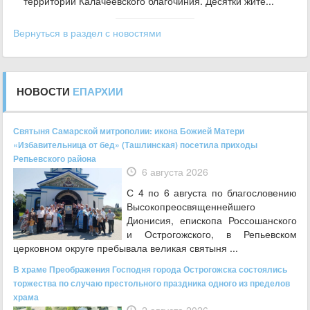
территории Калачеевского благочиния. Десятки жите...
Вернуться в раздел с новостями
НОВОСТИ
ЕПАРХИИ
Святыня Самарской митрополии: икона Божией Матери
«Избавительница от бед» (Ташлинская) посетила приходы
Репьевского района
6 августа 2026
С 4 по 6 августа по благословению
Высокопреосвященнейшего
Дионисия, епископа Россошанского
и Острогожского, в Репьевском
церковном округе пребывала великая святыня ...
В храме Преображения Господня города Острогожска состоялись
торжества по случаю престольного праздника одного из пределов
храма
2 августа 2026