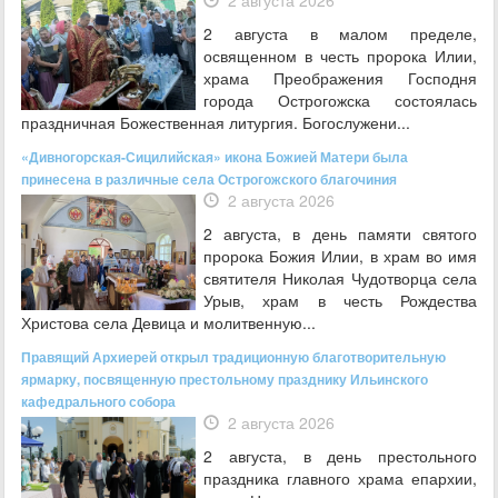
2 августа в малом пределе,
освященном в честь пророка Илии,
храма Преображения Господня
города Острогожска состоялась
праздничная Божественная литургия. Богослужени...
«Дивногорская-Сицилийская» икона Божией Матери была
принесена в различные села Острогожского благочиния
2 августа 2026
2 августа, в день памяти святого
пророка Божия Илии, в храм во имя
святителя Николая Чудотворца села
Урыв, храм в честь Рождества
Христова села Девица и молитвенную...
Правящий Архиерей открыл традиционную благотворительную
ярмарку, посвященную престольному празднику Ильинского
кафедрального собора
2 августа 2026
2 августа, в день престольного
праздника главного храма епархии,