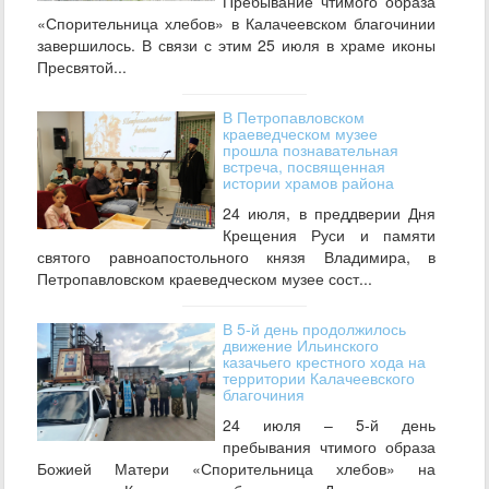
Пребывание чтимого образа
«Спорительница хлебов» в Калачеевском благочинии
завершилось. В связи с этим 25 июля в храме иконы
Пресвятой...
В Петропавловском
краеведческом музее
прошла познавательная
встреча, посвященная
истории храмов района
24 июля, в преддверии Дня
Крещения Руси и памяти
святого равноапостольного князя Владимира, в
Петропавловском краеведческом музее сост...
В 5-й день продолжилось
движение Ильинского
казачьего крестного хода на
территории Калачеевского
благочиния
24 июля – 5-й день
пребывания чтимого образа
Божией Матери «Спорительница хлебов» на