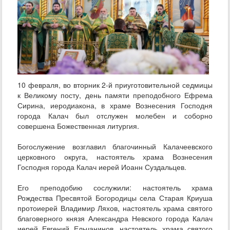
10 февраля, во вторник 2-й приуготовительной седмицы
к Великому посту, день памяти преподобного Ефрема
Сирина, иеродиакона, в храме Вознесения Господня
города Калач был отслужен молебен и соборно
совершена Божественная литургия.
Богослужение возглавил благочинный Калачеевского
церковного округа, настоятель храма Вознесения
Господня города Калач иерей Иоанн Суздальцев.
Его преподобию сослужили: настоятель храма
Рождества Пресвятой Богородицы села Старая Криуша
протоиерей Владимир Ляхов, настоятель храма святого
благоверного князя Александра Невского города Калач
иерей Евгений Ельчанинов, настоятель храма святого