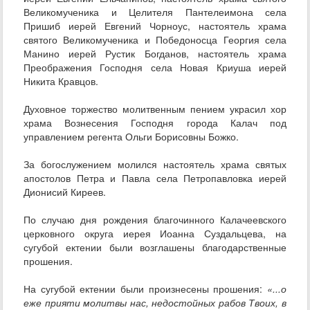
Великомученика и Целителя Пантелеимона села
Пришиб иерей Евгений Чорноус, настоятель храма
святого Великомученика и Победоносца Георгия села
Манино иерей Рустик Богданов, настоятель храма
Преображения Господня села Новая Криуша иерей
Никита Кравцов.
Духовное торжество молитвенным пением украсил хор
храма Вознесения Господня города Калач под
управлением регента Ольги Борисовны Божко.
За богослужением молился настоятель храма святых
апостолов Петра и Павла села Петропавловка иерей
Дионисий Киреев.
По случаю дня рождения благочинного Калачеевского
церковного округа иерея Иоанна Суздальцева, на
сугубой ектении были возглашены благодарственные
прошения.
На сугубой ектении были произнесены прошения:
«...о
еже прияти молитвы нас, недостойных рабов Твоих, в