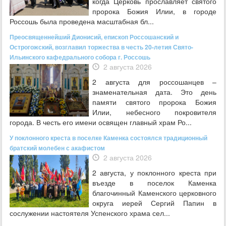
когда Церковь прославляет святого
пророка Божия Илии, в городе
Россошь была проведена масштабная бл...
Преосвященнейший Дионисий, епископ Россошанский и
Острогожский, возглавил торжества в честь 20-летия Свято-
Ильинского кафедрального собора г. Россошь
2 августа 2026
2 августа для россошанцев –
знаменательная дата. Это день
памяти святого пророка Божия
Илии, небесного покровителя
города. В честь его имени освящен главный храм Ро...
У поклонного креста в поселке Каменка состоялся традиционный
братский молебен с акафистом
2 августа 2026
2 августа, у поклонного креста при
въезде в поселок Каменка
благочинный Каменского церковного
округа иерей Сергий Папин в
сослужении настоятеля Успенского храма сел...