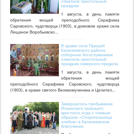
отметили престольный
праздник
1 августа, в день памяти
обретения мощей преподобного Серафима
Саровского, чудотворца (1903), в домовом храме села
Лещаное Воробьевско...
В храме села Пришиб
Калачеевского района
соборным богослужением
отметили престольный
праздник северного придела
1 августа, в день памяти
обретения мощей
преподобного Серафима Саровского, чудотворца
(1903), в храме святого Великомученика и Целител...
Завершилось пребывание
Ильинского казачьего
крестного хода с чтимым
образом «Спорительница
хлебов» в Калачеевском
благочинии