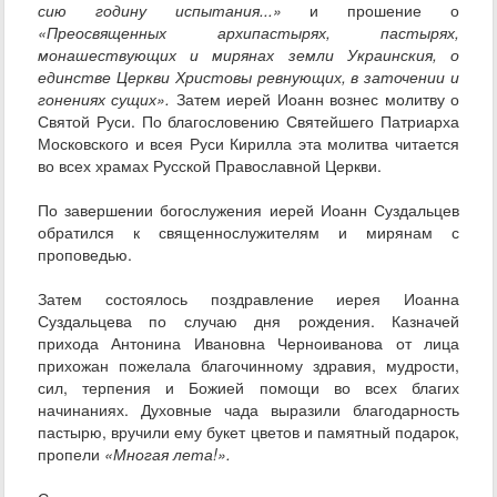
сию годину испытания...»
и прошение о
«Преосвященных архипастырях, пастырях,
монашествующих и мирянах земли Украинския, о
единстве Церкви Христовы ревнующих, в заточении и
гонениях сущих».
Затем иерей Иоанн вознес молитву о
Святой Руси. По благословению Святейшего Патриарха
Московского и всея Руси Кирилла эта молитва читается
во всех храмах Русской Православной Церкви.
По завершении богослужения иерей Иоанн Суздальцев
обратился к священнослужителям и мирянам с
проповедью.
Затем состоялось поздравление иерея Иоанна
Суздальцева по случаю дня рождения. Казначей
прихода Антонина Ивановна Черноиванова от лица
прихожан пожелала благочинному здравия, мудрости,
сил, терпения и Божией помощи во всех благих
начинаниях. Духовные чада выразили благодарность
пастырю, вручили ему букет цветов и памятный подарок,
пропели
«Многая лета!».