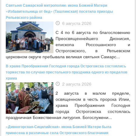
Святыня Самарской митрополии: икона Божией Матери
«Избавительница от бед» (Ташлинская) посетила приходы
Репьевского района
6 августа 2026
С 4 по 6 августа по благословению
Преосвященнейшего Дионисия,
епископа Россошанского и
Острогожского, в Репьевском
церковном округе пребывала великая святыня Самарс...
В храме Преображения Господня города Острогожска состоялись
торжества по случаю престольного праздника одного из пределов
храма
2 августа 2026
2 августа в малом пределе,
освященном в честь пророка Илии,
храма Преображения Господня
города Острогожска состоялась
праздничная Божественная литургия. Богослужени...
«Дивногорская-Сицилийская» икона Божией Матери была
принесена в различные села Острогожского благочиния