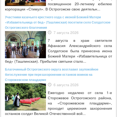
посвященное 20‑летнему юбилею
корпорации «Стимул». В Острогожске свою деятельн...
Участники казачьего крестного хода с иконой Божией Матери
«Избавительница от бед» (Ташлинская) посетили село Солдатское
Острогожского благочиния
7 августа 2026
7 августа в храм святителя
Афанасия Александрийского села
Солдатское была принесена икона
Божией Матери «Избавительница от
бед» (Ташлинская). Прибытие святыни стало...
Благочинный Острогожского округа возглавил заупокойное
богослужение при перезахоронении останков воинов на
Сторожевском плацдарме
6 августа 2026
Ежегодно недалеко от села 1-е
Сторожевое Острогожского района,
на «Сторожевском плацдарме»,
проходит церемония захоронения
останков солдат Великой Отечественной вой...