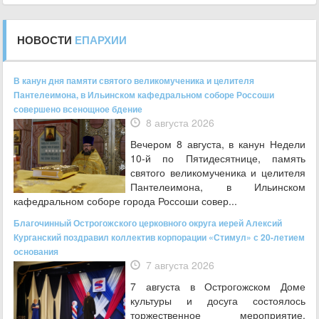
НОВОСТИ
ЕПАРХИИ
В канун дня памяти святого великомученика и целителя
Пантелеимона, в Ильинском кафедральном соборе Россоши
совершено всенощное бдение
8 августа 2026
Вечером 8 августа, в канун Недели
10-й по Пятидесятнице, память
святого великомученика и целителя
Пантелеимона, в Ильинском
кафедральном соборе города Россоши совер...
Благочинный Острогожского церковного округа иерей Алексий
Курганский поздравил коллектив корпорации «Стимул» с 20-летием
основания
7 августа 2026
7 августа в Острогожском Доме
культуры и досуга состоялось
торжественное мероприятие,