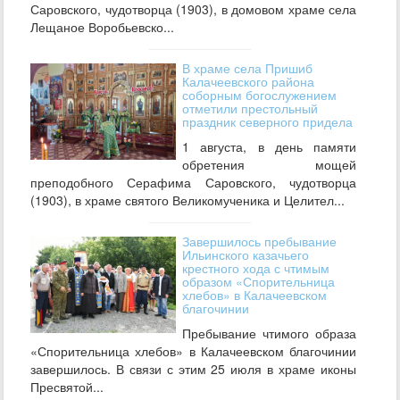
Саровского, чудотворца (1903), в домовом храме села
Лещаное Воробьевско...
В храме села Пришиб
Калачеевского района
соборным богослужением
отметили престольный
праздник северного придела
1 августа, в день памяти
обретения мощей
преподобного Серафима Саровского, чудотворца
(1903), в храме святого Великомученика и Целител...
Завершилось пребывание
Ильинского казачьего
крестного хода с чтимым
образом «Спорительница
хлебов» в Калачеевском
благочинии
Пребывание чтимого образа
«Спорительница хлебов» в Калачеевском благочинии
завершилось. В связи с этим 25 июля в храме иконы
Пресвятой...