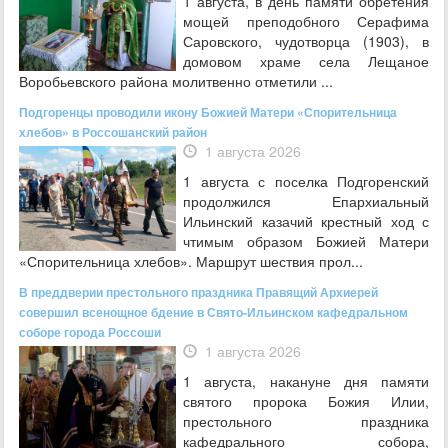
1 августа, в день памяти обретения
мощей преподобного Серафима
Саровского, чудотворца (1903), в
домовом храме села Лещаное
Воробьевского района молитвенно отметили ...
Подгоренцы проводили икону Божией Матери «Спорительница
хлебов» в Россошанский район
1 августа 2026
1 августа с поселка Подгоренский
продолжился Епархиальный
Ильинский казачий крестный ход с
чтимым образом Божией Матери
«Спорительница хлебов». Маршрут шествия прол...
В преддверии престольного праздника Правящий Архиерей
совершил всенощное бдение в Свято-Ильинском кафедральном
соборе города Россоши
1 августа 2026
1 августа, накануне дня памяти
святого пророка Божия Илии,
престольного праздника
кафедрального собора,