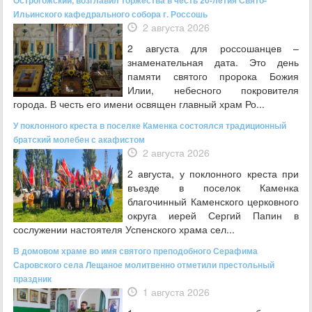
Острогожский, возглавил торжества в честь 20-летия Свято-
Ильинского кафедрального собора г. Россошь
2 августа 2026
2 августа для россошанцев –
знаменательная дата. Это день
памяти святого пророка Божия
Илии, небесного покровителя
города. В честь его имени освящен главный храм Ро...
У поклонного креста в поселке Каменка состоялся традиционный
братский молебен с акафистом
2 августа 2026
2 августа, у поклонного креста при
въезде в поселок Каменка
благочинный Каменского церковного
округа иерей Сергий Папин в
сослужении настоятеля Успенского храма сел...
В домовом храме во имя святого преподобного Серафима
Саровского села Лещаное молитвенно отметили престольный
праздник
1 августа 2026