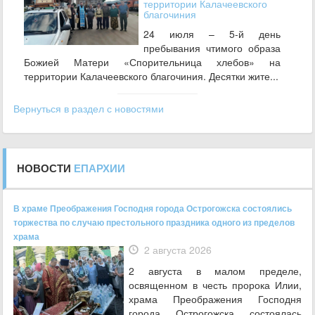
территории Калачеевского
благочиния
24 июля – 5-й день
пребывания чтимого образа
Божией Матери «Спорительница хлебов» на
территории Калачеевского благочиния. Десятки жите...
Вернуться в раздел с новостями
НОВОСТИ
ЕПАРХИИ
В храме Преображения Господня города Острогожска состоялись
торжества по случаю престольного праздника одного из пределов
храма
2 августа 2026
2 августа в малом пределе,
освященном в честь пророка Илии,
храма Преображения Господня
города Острогожска состоялась