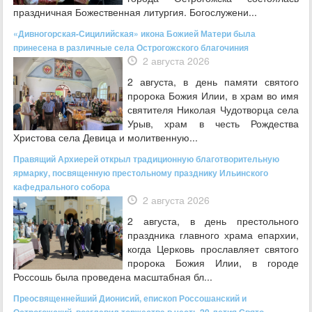
праздничная Божественная литургия. Богослужени...
«Дивногорская-Сицилийская» икона Божией Матери была
принесена в различные села Острогожского благочиния
2 августа 2026
2 августа, в день памяти святого
пророка Божия Илии, в храм во имя
святителя Николая Чудотворца села
Урыв, храм в честь Рождества
Христова села Девица и молитвенную...
Правящий Архиерей открыл традиционную благотворительную
ярмарку, посвященную престольному празднику Ильинского
кафедрального собора
2 августа 2026
2 августа, в день престольного
праздника главного храма епархии,
когда Церковь прославляет святого
пророка Божия Илии, в городе
Россошь была проведена масштабная бл...
Преосвященнейший Дионисий, епископ Россошанский и