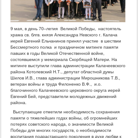
9 мая, в день 70–летия Великой Победы, настоятель
храма св. блгв. князя Александра Невского г. Калача
иерей Евгений Ельчанинов принял участие в шествии
Бессмертного полка и праздничном митинге памяти
павших в годы Великой Отечественной войне,
состоявшемся у мемориала Скорбящей Матери. На
митинге выступили глава администрации Калачеевского
района Котолевский Н.Т., депутат областной думы
Шилов И.В., глава администрации Мирошникова Т.В.,
ветеран войны и труда Филоненко В.Ф., и.о.
благочинного Калачеевского церковного округа иерей
Евгений Бей, представители молодежных движений
района.
Выступающие отметили необходимость сохранения
памяти о тяжелейших годах войны, об огромнейших
потерях советского народа, о значимости Великой
Победы для многих государств, о необходимости
воспитания подрастающего поколения в духе любви к