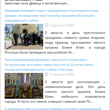
Христова села Девица и молитвенную...
Правящий Архиерей открыл традиционную благотворительную
ярмарку, посвященную престольному празднику Ильинского
кафедрального собора
2 августа 2026
2 августа, в день престольного
праздника главного храма епархии,
когда Церковь прославляет святого
пророка Божия Илии, в городе
Россошь была проведена масштабная бл...
Преосвященнейший Дионисий, епископ Россошанский и
Острогожский, возглавил торжества в честь 20-летия Свято-
Ильинского кафедрального собора г. Россошь
2 августа 2026
2 августа для россошанцев –
знаменательная дата. Это день
памяти святого пророка Божия
Илии, небесного покровителя
города. В честь его имени освящен главный храм Ро...
У поклонного креста в поселке Каменка состоялся традиционный