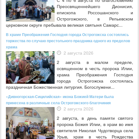
Преосвященнейшего Дионисия,
епископа Россошанского и
Острогожского, в Репьевском
церковном округе пребывала великая святыня Самарс...
В храме Преображения Господня города Острогожска состоялись
торжества по случаю престольного праздника одного из пределов
храма
2 августа 2026
2 августа в малом пределе,
освященном в честь пророка Илии,
храма Преображения Господня
города Острогожска состоялась
праздничная Божественная литургия. Богослужени...
«Дивногорская-Сицилийская» икона Божией Матери была
принесена в различные села Острогожского благочиния
2 августа 2026
2 августа, в день памяти святого
пророка Божия Илии, в храм во имя
святителя Николая Чудотворца села
Урыв, храм в честь Рождества