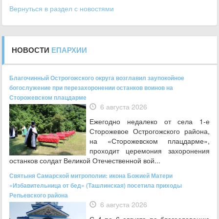
Вернуться в раздел с новостями
НОВОСТИ
ЕПАРХИИ
Благочинный Острогожского округа возглавил заупокойное
богослужение при перезахоронении останков воинов на
Сторожевском плацдарме
6 августа 2026
Ежегодно недалеко от села 1-е
Сторожевое Острогожского района,
на «Сторожевском плацдарме»,
проходит церемония захоронения
останков солдат Великой Отечественной вой...
Святыня Самарской митрополии: икона Божией Матери
«Избавительница от бед» (Ташлинская) посетила приходы
Репьевского района
6 августа 2026
С 4 по 6 августа по благословению