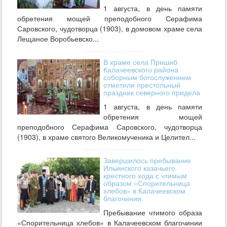
1 августа, в день памяти
обретения мощей преподобного Серафима
Саровского, чудотворца (1903), в домовом храме села
Лещаное Воробьевско...
В храме села Пришиб
Калачеевского района
соборным богослужением
отметили престольный
праздник северного придела
1 августа, в день памяти
обретения мощей
преподобного Серафима Саровского, чудотворца
(1903), в храме святого Великомученика и Целител...
Завершилось пребывание
Ильинского казачьего
крестного хода с чтимым
образом «Спорительница
хлебов» в Калачеевском
благочинии
Пребывание чтимого образа
«Спорительница хлебов» в Калачеевском благочинии