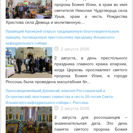
пророка Божия Илии, в храм во имя
святителя Николая Чудотворца села
Урыв, храм в честь Рождества
Христова села Девица и молитвенную...
Правящий Архиерей открыл традиционную благотворительную
ярмарку, посвященную престольному празднику Ильинского
кафедрального собора
2 августа 2026
2 августа, в день престольного
праздника главного храма епархии,
когда Церковь прославляет святого
пророка Божия Илии, в городе
Россошь была проведена масштабная бл...
Преосвященнейший Дионисий, епископ Россошанский и
Острогожский, возглавил торжества в честь 20-летия Свято-
Ильинского кафедрального собора г. Россошь
2 августа 2026
2 августа для россошанцев –
знаменательная дата. Это день
памяти святого пророка Божия