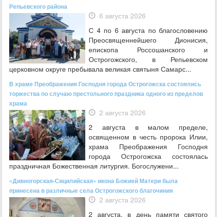
Репьевского района
6 августа 2026
С 4 по 6 августа по благословению
Преосвященнейшего Дионисия,
епископа Россошанского и
Острогожского, в Репьевском
церковном округе пребывала великая святыня Самарс...
В храме Преображения Господня города Острогожска состоялись
торжества по случаю престольного праздника одного из пределов
храма
2 августа 2026
2 августа в малом пределе,
освященном в честь пророка Илии,
храма Преображения Господня
города Острогожска состоялась
праздничная Божественная литургия. Богослужени...
«Дивногорская-Сицилийская» икона Божией Матери была
принесена в различные села Острогожского благочиния
2 августа 2026
2 августа, в день памяти святого