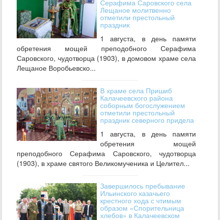
Серафима Саровского села
Лещаное молитвенно
отметили престольный
праздник
1 августа, в день памяти
обретения мощей преподобного Серафима
Саровского, чудотворца (1903), в домовом храме села
Лещаное Воробьевско...
В храме села Пришиб
Калачеевского района
соборным богослужением
отметили престольный
праздник северного придела
1 августа, в день памяти
обретения мощей
преподобного Серафима Саровского, чудотворца
(1903), в храме святого Великомученика и Целител...
Завершилось пребывание
Ильинского казачьего
крестного хода с чтимым
образом «Спорительница
хлебов» в Калачеевском