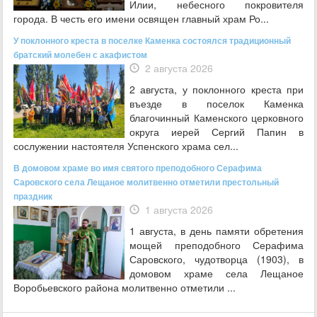
Илии, небесного покровителя
города. В честь его имени освящен главный храм Ро...
У поклонного креста в поселке Каменка состоялся традиционный
братский молебен с акафистом
2 августа 2026
2 августа, у поклонного креста при
въезде в поселок Каменка
благочинный Каменского церковного
округа иерей Сергий Папин в
сослужении настоятеля Успенского храма сел...
В домовом храме во имя святого преподобного Серафима
Саровского села Лещаное молитвенно отметили престольный
праздник
1 августа 2026
1 августа, в день памяти обретения
мощей преподобного Серафима
Саровского, чудотворца (1903), в
домовом храме села Лещаное
Воробьевского района молитвенно отметили ...