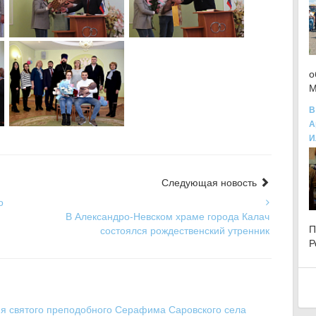
о
М
В
А
И
Следующая новость
о
В Александро-Невском храме города Калач
состоялся рождественский утренник
Р
я святого преподобного Серафима Саровского села