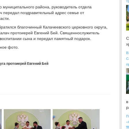
т
о муниципального района, руководитель отдела
ч передал поздравительный адрес семье от
асти.
ратился благочинный Калачеевского церковного округа,
Калач протоиерей Евгений Бей. Священнослужитель
С
оспитании сына и передал памятный подарок.
х
ное фото.
В
С
уга протоиерей Евгений Бей
п
в
р
П
«