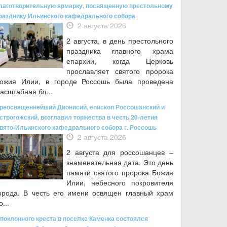
лаготворительную ярмарку, посвященную престольному
разднику Ильинского кафедрального собора
2 августа 2026
2 августа, в день престольного
праздника главного храма
епархии, когда Церковь
прославляет святого пророка
ожия Илии, в городе Россошь была проведена
асштабная бл...
реосвященнейший Дионисий, епископ Россошанский и
строгожский, возглавил торжества в честь 20-летия
вято-Ильинского кафедрального собора г. Россошь
2 августа 2026
2 августа для россошанцев –
знаменательная дата. Это день
памяти святого пророка Божия
Илии, небесного покровителя
орода. В честь его имени освящен главный храм
о...
 поклонного креста в поселке Каменка состоялся