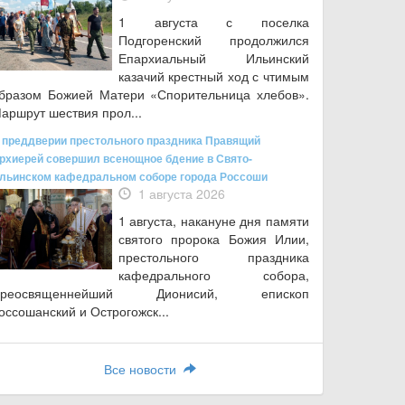
1 августа с поселка
Подгоренский продолжился
Епархиальный Ильинский
казачий крестный ход с чтимым
бразом Божией Матери «Спорительница хлебов».
аршрут шествия прол...
 преддверии престольного праздника Правящий
рхиерей совершил всенощное бдение в Свято-
льинском кафедральном соборе города Россоши
1 августа 2026
1 августа, накануне дня памяти
святого пророка Божия Илии,
престольного праздника
кафедрального собора,
Преосвященнейший Дионисий, епископ
оссошанский и Острогожск...
Все новости