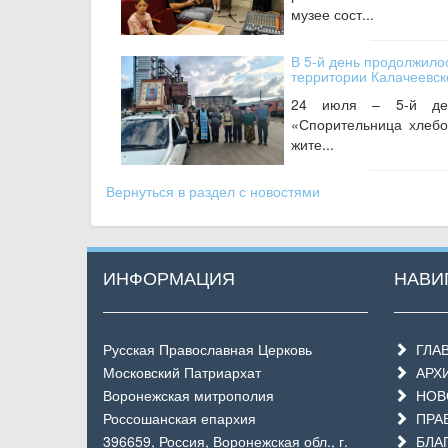
музее сост...
В 5-й день продолжилос
территории Калачеевск
24 июля – 5-й ден
«Спорительница хлебо
жите...
Вернуться в раздел с новостями
ИНФОРМАЦИЯ
НАВИ
Русская Православная Церковь
ГЛА
Московский Патриархат
АРХ
Воронежская митрополия
НОВО
Россошанская епархия
ПРАВ
396659, Россия, Воронежская обл., г.
БЛАГ