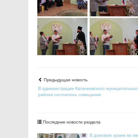
Предыдущая новость
В администрации Калачеевского муниципальног
района состоялось совещание
Последние новости раздела
В домовом храме во им