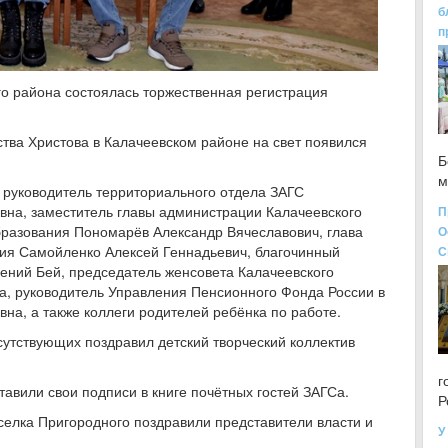
б
п
го района состоялась торжественная регистрация
ства Христова в Калачеевском районе на свет появился
Б
м
 руководитель территориального отдела ЗАГС
вна, заместитель главы администрации Калачеевского
П
бразования Пономарёв Александр Вячеславович, глава
О
ия Самойленко Алексей Геннадьевич, благочинный
С
гений Бей, председатель женсовета Калачеевского
, руководитель Управления Пенсионного Фонда России в
а, а также коллеги родителей ребёнка по работе.
утствующих поздравил детский творческий коллектив
г
тавили свои подписи в книге почётных гостей ЗАГСа.
Р
елка Пригородного поздравили представители власти и
У