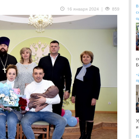
В
16 января 2024 |
859
с
о
с
Б
«
п
У
и
П