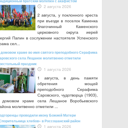
радиционный братский молебен с акафистом
2 августа 2026
2 августа, у поклонного креста
при въезде в поселок Каменка
благочинный Каменского
церковного округа иерей
ергий Папин в сослужении настоятеля Успенского
рама сел...
 домовом храме во имя святого преподобного Серафима
аровского села Лещаное молитвенно отметили
рестольный праздник
1 августа 2026
1 августа, в день памяти
обретения мощей
преподобного Серафима
Саровского, чудотворца (1903),
 домовом храме села Лещаное Воробьевского
айона молитвенно отметили ...
одгоренцы проводили икону Божией Матери
Спорительница хлебов» в Россошанский район
1 августа 2026