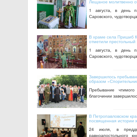
Лещаное молитвенно о
1 августа, в день 
Саровского, чудотворца
В храме села Пришиб 
отметили престольный 
1 августа, в день 
Саровского, чудотворца
Завершилось пребывани
образом «Спорительниц
Пребывание чтимого
благочинии завершилось
В Петропавловском кра
посвященная истории 
24 июля, в предд
равноапостольного к