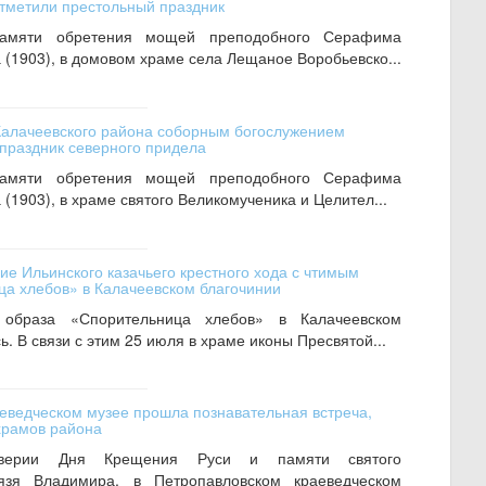
тметили престольный праздник
памяти обретения мощей преподобного Серафима
 (1903), в домовом храме села Лещаное Воробьевско...
Калачеевского района соборным богослужением
праздник северного придела
памяти обретения мощей преподобного Серафима
 (1903), в храме святого Великомученика и Целител...
е Ильинского казачьего крестного хода с чтимым
а хлебов» в Калачеевском благочинии
 образа «Спорительница хлебов» в Калачеевском
. В связи с этим 25 июля в храме иконы Пресвятой...
еведческом музее прошла познавательная встреча,
храмов района
верии Дня Крещения Руси и памяти святого
нязя Владимира, в Петропавловском краеведческом