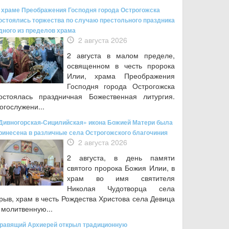
 храме Преображения Господня города Острогожска
остоялись торжества по случаю престольного праздника
дного из пределов храма
2 августа 2026
2 августа в малом пределе,
освященном в честь пророка
Илии, храма Преображения
Господня города Острогожска
остоялась праздничная Божественная литургия.
огослужени...
Дивногорская-Сицилийская» икона Божией Матери была
ринесена в различные села Острогожского благочиния
2 августа 2026
2 августа, в день памяти
святого пророка Божия Илии, в
храм во имя святителя
Николая Чудотворца села
рыв, храм в честь Рождества Христова села Девица
 молитвенную...
равящий Архиерей открыл традиционную