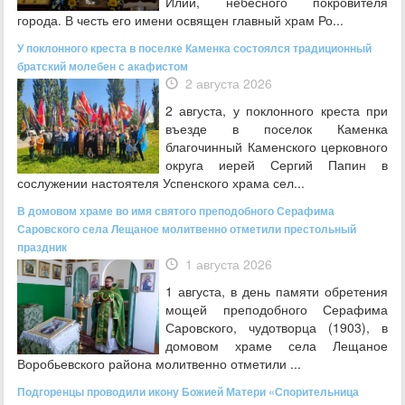
Илии, небесного покровителя
города. В честь его имени освящен главный храм Ро...
У поклонного креста в поселке Каменка состоялся традиционный
братский молебен с акафистом
2 августа 2026
2 августа, у поклонного креста при
въезде в поселок Каменка
благочинный Каменского церковного
округа иерей Сергий Папин в
сослужении настоятеля Успенского храма сел...
В домовом храме во имя святого преподобного Серафима
Саровского села Лещаное молитвенно отметили престольный
праздник
1 августа 2026
1 августа, в день памяти обретения
мощей преподобного Серафима
Саровского, чудотворца (1903), в
домовом храме села Лещаное
Воробьевского района молитвенно отметили ...
Подгоренцы проводили икону Божией Матери «Спорительница