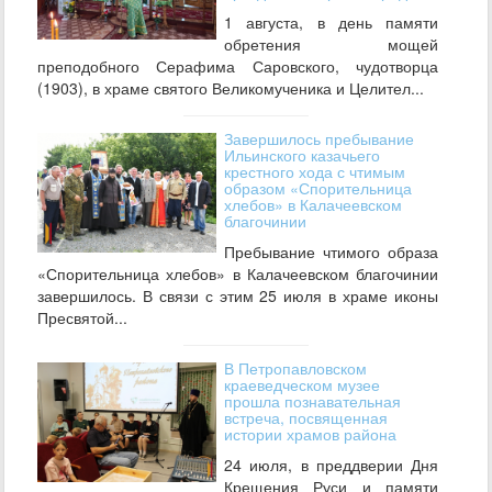
1 августа, в день памяти
обретения мощей
преподобного Серафима Саровского, чудотворца
(1903), в храме святого Великомученика и Целител...
Завершилось пребывание
Ильинского казачьего
крестного хода с чтимым
образом «Спорительница
хлебов» в Калачеевском
благочинии
Пребывание чтимого образа
«Спорительница хлебов» в Калачеевском благочинии
завершилось. В связи с этим 25 июля в храме иконы
Пресвятой...
В Петропавловском
краеведческом музее
прошла познавательная
встреча, посвященная
истории храмов района
24 июля, в преддверии Дня
Крещения Руси и памяти