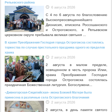
Репьевского района
6 августа 2026
С 4 по 6 августа по благословению
Высокопреосвященнейшего
Дионисия, епископа Россошанского
и Острогожского, в Репьевском
церковном округе пребывала великая святыня ...
В храме Преображения Господня города Острогожска состоялись
торжества по случаю престольного праздника одного из пределов
храма
2 августа 2026
2 августа в малом пределе,
освященном в честь пророка Илии,
храма Преображения Господня
города Острогожска состоялась
праздничная Божественная литургия. Богослужени...
«Дивногорская-Сицилийская» икона Божией Матери была
принесена в различные села Острогожского благочиния
2 августа 2026
2 августа, в день памяти святого