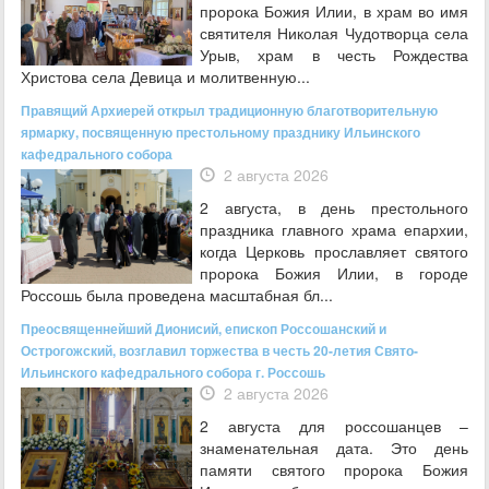
пророка Божия Илии, в храм во имя
святителя Николая Чудотворца села
Урыв, храм в честь Рождества
Христова села Девица и молитвенную...
Правящий Архиерей открыл традиционную благотворительную
ярмарку, посвященную престольному празднику Ильинского
кафедрального собора
2 августа 2026
2 августа, в день престольного
праздника главного храма епархии,
когда Церковь прославляет святого
пророка Божия Илии, в городе
Россошь была проведена масштабная бл...
Преосвященнейший Дионисий, епископ Россошанский и
Острогожский, возглавил торжества в честь 20-летия Свято-
Ильинского кафедрального собора г. Россошь
2 августа 2026
2 августа для россошанцев –
знаменательная дата. Это день
памяти святого пророка Божия