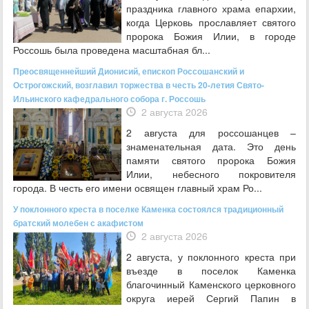
праздника главного храма епархии,
когда Церковь прославляет святого
пророка Божия Илии, в городе
Россошь была проведена масштабная бл...
Преосвященнейший Дионисий, епископ Россошанский и
Острогожский, возглавил торжества в честь 20-летия Свято-
Ильинского кафедрального собора г. Россошь
2 августа 2026
2 августа для россошанцев –
знаменательная дата. Это день
памяти святого пророка Божия
Илии, небесного покровителя
города. В честь его имени освящен главный храм Ро...
У поклонного креста в поселке Каменка состоялся традиционный
братский молебен с акафистом
2 августа 2026
2 августа, у поклонного креста при
въезде в поселок Каменка
благочинный Каменского церковного
округа иерей Сергий Папин в