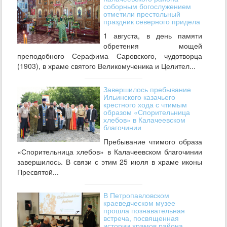
соборным богослужением
отметили престольный
праздник северного придела
1 августа, в день памяти
обретения мощей
преподобного Серафима Саровского, чудотворца
(1903), в храме святого Великомученика и Целител...
Завершилось пребывание
Ильинского казачьего
крестного хода с чтимым
образом «Спорительница
хлебов» в Калачеевском
благочинии
Пребывание чтимого образа
«Спорительница хлебов» в Калачеевском благочинии
завершилось. В связи с этим 25 июля в храме иконы
Пресвятой...
В Петропавловском
краеведческом музее
прошла познавательная
встреча, посвященная
истории храмов района