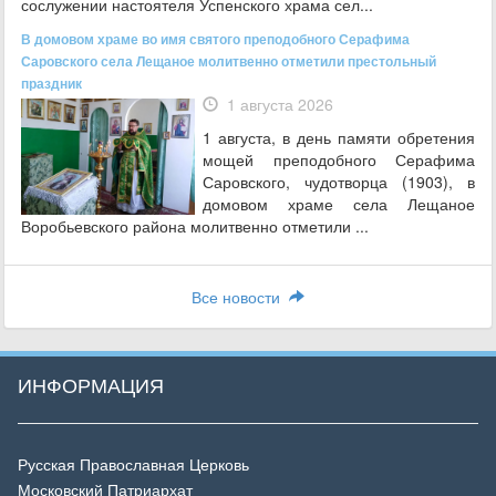
сослужении настоятеля Успенского храма сел...
В домовом храме во имя святого преподобного Серафима
Саровского села Лещаное молитвенно отметили престольный
праздник
1 августа 2026
1 августа, в день памяти обретения
мощей преподобного Серафима
Саровского, чудотворца (1903), в
домовом храме села Лещаное
Воробьевского района молитвенно отметили ...
Все новости
ИНФОРМАЦИЯ
Русская Православная Церковь
Московский Патриархат