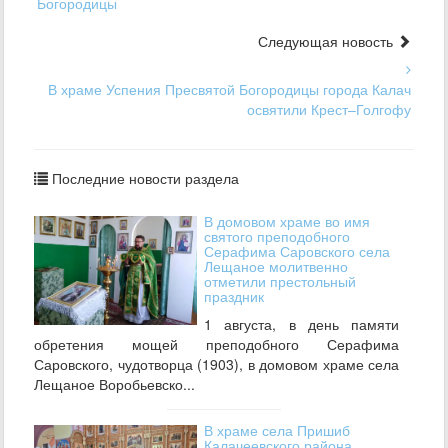
Богородицы
Следующая новость
В храме Успения Пресвятой Богородицы города Калач
освятили Крест–Голгофу
Последние новости раздела
В домовом храме во имя
святого преподобного
Серафима Саровского села
Лещаное молитвенно
отметили престольный
праздник
1 августа, в день памяти
обретения мощей преподобного Серафима
Саровского, чудотворца (1903), в домовом храме села
Лещаное Воробьевско...
В храме села Пришиб
Калачеевского района