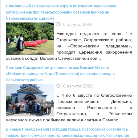
Благочинный Острогожского округа возглавил заупокойное
богослужение при перезахоронении останков воинов на
Сторожевском плацдарме
6 августа 2026
Ежегодно недалеко от села 1-е
Сторожевое Острогожского района,
на «Сторожевском плацдарме»,
проходит церемония захоронения
останков солдат Великой Отечественной вой...
Святыня Самарской митрополии: икона Божией Матери
«Избавительница от бед» (Ташлинская) посетила приходы
Репьевского района
6 августа 2026
С 4 по 6 августа по благословению
Преосвященнейшего Дионисия,
епископа Россошанского и
Острогожского, в Репьевском
церковном округе пребывала великая святыня Самарс...
В храме Преображения Господня города Острогожска состоялись
торжества по случаю престольного праздника одного из пределов