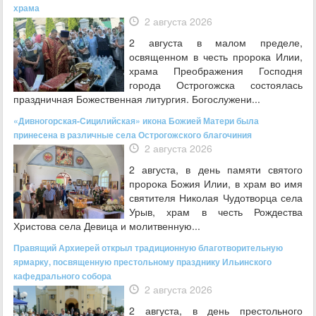
храма
2 августа 2026
2 августа в малом пределе,
освященном в честь пророка Илии,
храма Преображения Господня
города Острогожска состоялась
праздничная Божественная литургия. Богослужени...
«Дивногорская-Сицилийская» икона Божией Матери была
принесена в различные села Острогожского благочиния
2 августа 2026
2 августа, в день памяти святого
пророка Божия Илии, в храм во имя
святителя Николая Чудотворца села
Урыв, храм в честь Рождества
Христова села Девица и молитвенную...
Правящий Архиерей открыл традиционную благотворительную
ярмарку, посвященную престольному празднику Ильинского
кафедрального собора
2 августа 2026
2 августа, в день престольного