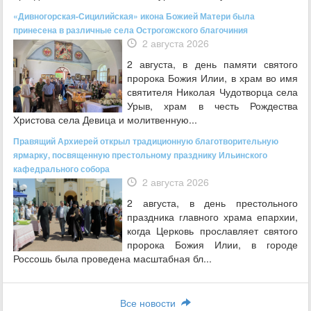
«Дивногорская-Сицилийская» икона Божией Матери была
принесена в различные села Острогожского благочиния
2 августа 2026
2 августа, в день памяти святого
пророка Божия Илии, в храм во имя
святителя Николая Чудотворца села
Урыв, храм в честь Рождества
Христова села Девица и молитвенную...
Правящий Архиерей открыл традиционную благотворительную
ярмарку, посвященную престольному празднику Ильинского
кафедрального собора
2 августа 2026
2 августа, в день престольного
праздника главного храма епархии,
когда Церковь прославляет святого
пророка Божия Илии, в городе
Россошь была проведена масштабная бл...
Все новости