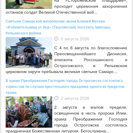
на «Сторожевском плацдарме»,
проходит церемония захоронения
останков солдат Великой Отечественной вой...
Святыня Самарской митрополии: икона Божией Матери
«Избавительница от бед» (Ташлинская) посетила приходы
Репьевского района
6 августа 2026
С 4 по 6 августа по благословению
Преосвященнейшего Дионисия,
епископа Россошанского и
Острогожского, в Репьевском
церковном округе пребывала великая святыня Самарс...
В храме Преображения Господня города Острогожска состоялись
торжества по случаю престольного праздника одного из пределов
храма
2 августа 2026
2 августа в малом пределе,
освященном в честь пророка Илии,
храма Преображения Господня
города Острогожска состоялась
праздничная Божественная литургия. Богослужени...