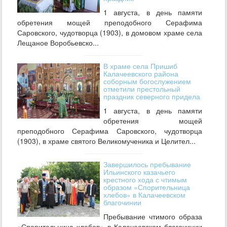
1 августа, в день памяти
обретения мощей преподобного Серафима
Саровского, чудотворца (1903), в домовом храме села
Лещаное Воробьевско...
В храме села Пришиб
Калачеевского района
соборным богослужением
отметили престольный
праздник северного придела
1 августа, в день памяти
обретения мощей
преподобного Серафима Саровского, чудотворца
(1903), в храме святого Великомученика и Целител...
Завершилось пребывание
Ильинского казачьего
крестного хода с чтимым
образом «Спорительница
хлебов» в Калачеевском
благочинии
Пребывание чтимого образа
«Спорительница хлебов» в Калачеевском благочинии