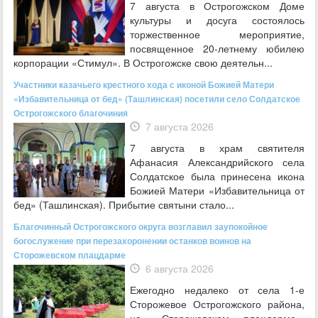
7 августа в Острогожском Доме
культуры и досуга состоялось
торжественное мероприятие,
посвященное 20‑летнему юбилею
корпорации «Стимул». В Острогожске свою деятельн...
Участники казачьего крестного хода с иконой Божией Матери
«Избавительница от бед» (Ташлинская) посетили село Солдатское
Острогожского благочиния
7 августа 2026
7 августа в храм святителя
Афанасия Александрийского села
Солдатское была принесена икона
Божией Матери «Избавительница от
бед» (Ташлинская). Прибытие святыни стало...
Благочинный Острогожского округа возглавил заупокойное
богослужение при перезахоронении останков воинов на
Сторожевском плацдарме
6 августа 2026
Ежегодно недалеко от села 1-е
Сторожевое Острогожского района,