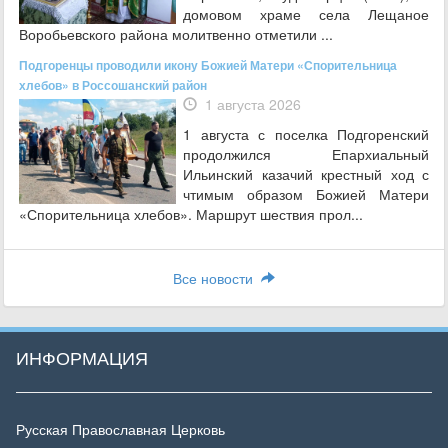
домовом храме села Лещаное
Воробьевского района молитвенно отметили ...
Подгоренцы проводили икону Божией Матери «Спорительница
хлебов» в Россошанский район
1 августа 2026
1 августа с поселка Подгоренский
продолжился Епархиальный
Ильинский казачий крестный ход с
чтимым образом Божией Матери
«Спорительница хлебов». Маршрут шествия прол...
Все новости
ИНФОРМАЦИЯ
Русская Православная Церковь