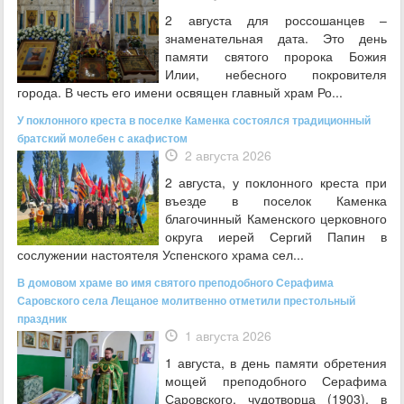
2 августа для россошанцев –
знаменательная дата. Это день
памяти святого пророка Божия
Илии, небесного покровителя
города. В честь его имени освящен главный храм Ро...
У поклонного креста в поселке Каменка состоялся традиционный
братский молебен с акафистом
2 августа 2026
2 августа, у поклонного креста при
въезде в поселок Каменка
благочинный Каменского церковного
округа иерей Сергий Папин в
сослужении настоятеля Успенского храма сел...
В домовом храме во имя святого преподобного Серафима
Саровского села Лещаное молитвенно отметили престольный
праздник
1 августа 2026
1 августа, в день памяти обретения
мощей преподобного Серафима
Саровского, чудотворца (1903), в