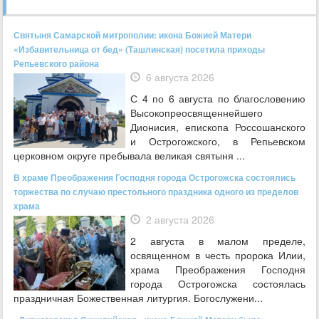
Святыня Самарской митрополии: икона Божией Матери
«Избавительница от бед» (Ташлинская) посетила приходы
Репьевского района
6 августа 2026
С 4 по 6 августа по благословению
Высокопреосвященнейшего
Дионисия, епископа Россошанского
и Острогожского, в Репьевском
церковном округе пребывала великая святыня ...
В храме Преображения Господня города Острогожска состоялись
торжества по случаю престольного праздника одного из пределов
храма
2 августа 2026
2 августа в малом пределе,
освященном в честь пророка Илии,
храма Преображения Господня
города Острогожска состоялась
праздничная Божественная литургия. Богослужени...