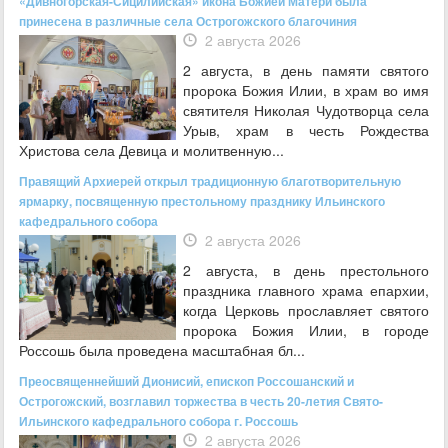
«Дивногорская-Сицилийская» икона Божией Матери была
принесена в различные села Острогожского благочиния
2 августа 2026
2 августа, в день памяти святого
пророка Божия Илии, в храм во имя
святителя Николая Чудотворца села
Урыв, храм в честь Рождества
Христова села Девица и молитвенную...
Правящий Архиерей открыл традиционную благотворительную
ярмарку, посвященную престольному празднику Ильинского
кафедрального собора
2 августа 2026
2 августа, в день престольного
праздника главного храма епархии,
когда Церковь прославляет святого
пророка Божия Илии, в городе
Россошь была проведена масштабная бл...
Преосвященнейший Дионисий, епископ Россошанский и
Острогожский, возглавил торжества в честь 20-летия Свято-
Ильинского кафедрального собора г. Россошь
2 августа 2026