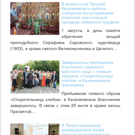
В храме села Пришиб
Калачеевского района
соборным богослужением
отметили престольный
праздник северного придела
1 августа, в день памяти
обретения мощей
преподобного Серафима Саровского, чудотворца
(1903), в храме святого Великомученика и Целител...
Завершилось пребывание
Ильинского казачьего
крестного хода с чтимым
образом «Спорительница
хлебов» в Калачеевском
благочинии
Пребывание чтимого образа
«Спорительница хлебов» в Калачеевском благочинии
завершилось. В связи с этим 25 июля в храме иконы
Пресвятой...
В Петропавловском
краеведческом музее
прошла познавательная