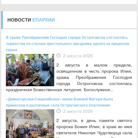
НОВОСТИ
ЕПАРХИИ
В храме Преображения Господня города Острогожска состоялись
торжества по случаю престольного праздника одного из пределов
храма
2 августа 2026
2 августа в малом пределе,
освященном в честь пророка Илии,
храма Преображения Господня
города Острогожска состоялась
праздничная Божественная литургия. Богослужени...
«Дивногорская-Сицилийская» икона Божией Матери была
принесена в различные села Острогожского благочиния
2 августа 2026
2 августа, в день памяти святого
пророка Божия Илии, в храм во имя
святителя Николая Чудотворца села