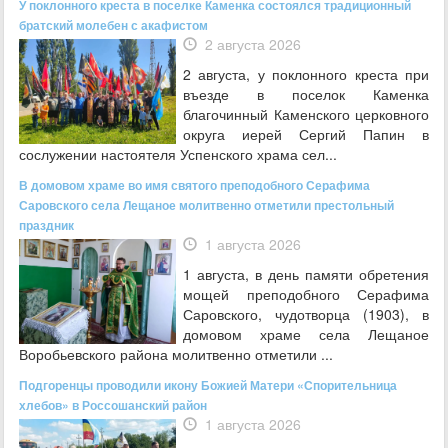
У поклонного креста в поселке Каменка состоялся традиционный
братский молебен с акафистом
2 августа 2026
2 августа, у поклонного креста при
въезде в поселок Каменка
благочинный Каменского церковного
округа иерей Сергий Папин в
сослужении настоятеля Успенского храма сел...
В домовом храме во имя святого преподобного Серафима
Саровского села Лещаное молитвенно отметили престольный
праздник
1 августа 2026
1 августа, в день памяти обретения
мощей преподобного Серафима
Саровского, чудотворца (1903), в
домовом храме села Лещаное
Воробьевского района молитвенно отметили ...
Подгоренцы проводили икону Божией Матери «Спорительница
хлебов» в Россошанский район
1 августа 2026