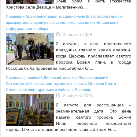
Урыв, храм в честь Рождества
Христова села Девица и молитвенную...
Правящий Архиерей открыл традиционную благотворительную
ярмарку, посвященную престольному празднику Ильинского
кафедрального собора
2 августа 2026
2 августа, в день престольного
праздника главного храма епархии,
когда Церковь прославляет святого
пророка Божия Илии, в городе
Россошь была проведена масштабная бл...
Преосвященнейший Дионисий, епископ Россошанский и
Острогожский, возглавил торжества в честь 20-летия Свято-
Ильинского кафедрального собора г. Россошь
2 августа 2026
2 августа для россошанцев –
знаменательная дата. Это день
памяти святого пророка Божия
Илии, небесного покровителя
города. В честь его имени освящен главный храм Ро...