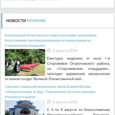
НОВОСТИ
ЕПАРХИИ
Благочинный Острогожского округа возглавил заупокойное
богослужение при перезахоронении останков воинов на
Сторожевском плацдарме
6 августа 2026
Ежегодно недалеко от села 1-е
Сторожевое Острогожского района,
на «Сторожевском плацдарме»,
проходит церемония захоронения
останков солдат Великой Отечественной вой...
Святыня Самарской митрополии: икона Божией Матери
«Избавительница от бед» (Ташлинская) посетила приходы
Репьевского района
6 августа 2026
С 4 по 6 августа по благословению
Преосвященнейшего Дионисия,