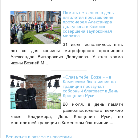
Память нетленна: в день
пятилетия преставления
протоиерея Александра
Долгушева в Каменке
совершена заупокойная
молитва
31 июля исполнилось пять
лет со дня кончины митрофорного протоиерея
Александра Викторовича Долгушева. У стен храма
иконы Божией М...
«Слава тебе, Боже!» - в
Каменском благочинии по
традиции прозвучал
соборный благовест в День
Крещения Руси
28 июля, в день памяти
равноапостольного великого
князя Владимира, День Крещения Руси, по
многолетней традиции в Каменском благочинии ...
Вернуться в раздел с новостями