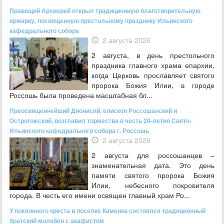
Правящий Архиерей открыл традиционную благотворительную
ярмарку, посвященную престольному празднику Ильинского
кафедрального собора
2 августа 2026
2 августа, в день престольного
праздника главного храма епархии,
когда Церковь прославляет святого
пророка Божия Илии, в городе
Россошь была проведена масштабная бл...
Преосвященнейший Дионисий, епископ Россошанский и
Острогожский, возглавил торжества в честь 20-летия Свято-
Ильинского кафедрального собора г. Россошь
2 августа 2026
2 августа для россошанцев –
знаменательная дата. Это день
памяти святого пророка Божия
Илии, небесного покровителя
города. В честь его имени освящен главный храм Ро...
У поклонного креста в поселке Каменка состоялся традиционный
братский молебен с акафистом