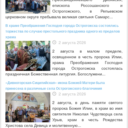
епископа Россошанского и
Острогожского, в Репьевском
церковном округе пребывала великая святыня Самарс...
В храме Преображения Господня города Острогожска состоялись
торжества по случаю престольного праздника одного из пределов
храма
2 августа 2026
2 августа в малом пределе,
освященном в честь пророка Илии,
храма Преображения Господня
города Острогожска состоялась
праздничная Божественная литургия. Богослужени...
«Дивногорская-Сицилийская» икона Божией Матери была
принесена в различные села Острогожского благочиния
2 августа 2026
2 августа, в день памяти святого
пророка Божия Илии, в храм во имя
святителя Николая Чудотворца села
Урыв, храм в честь Рождества
Христова села Девица и молитвенную...