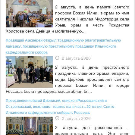
2 августа, в день памяти святого
пророка Божия Илии, в храм во имя
святителя Николая Чудотворца села
Урыв, храм в честь Рождества
Христова села Девица и молитвенную...
Правящий Архиерей открыл традиционную благотворительную
ярмарку, посвященную престольному празднику Ильинского
кафедрального собора
2 августа 2026
2 августа, в день престольного
праздника главного храма епархии,
когда Церковь прославляет святого
пророка Божия Илии, в городе
Россошь была проведена масштабная бл...
Преосвященнейший Дионисий, епископ Россошанский и
Острогожский, возглавил торжества в честь 20-летия Свято-
Ильинского кафедрального собора г. Россошь
2 августа 2026
2 августа для россошанцев –
знаменательная дата. Это день