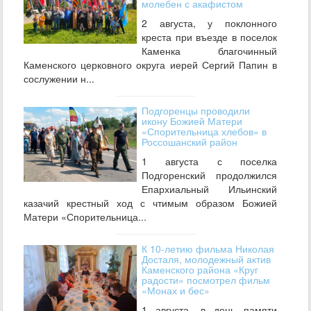
молебен с акафистом
2 августа, у поклонного
креста при въезде в поселок
Каменка благочинный
Каменского церковного округа иерей Сергий Папин в
сослужении н...
Подгоренцы проводили
икону Божией Матери
«Спорительница хлебов» в
Россошанский район
1 августа с поселка
Подгоренский продолжился
Епархиальный Ильинский
казачий крестный ход с чтимым образом Божией
Матери «Спорительница...
К 10-летию фильма Николая
Досталя, молодежный актив
Каменского района «Круг
радости» посмотрел фильм
«Монах и бес»
1 августа, в день памяти