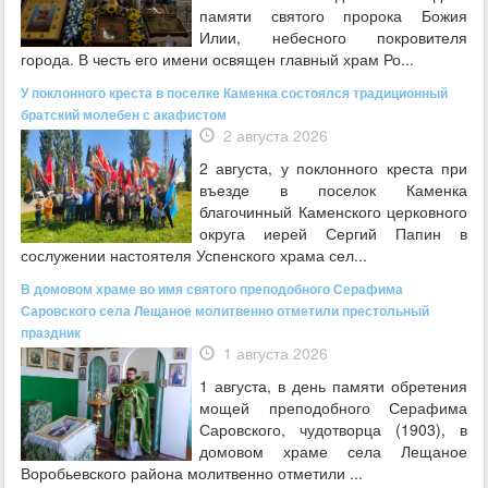
памяти святого пророка Божия
Илии, небесного покровителя
города. В честь его имени освящен главный храм Ро...
У поклонного креста в поселке Каменка состоялся традиционный
братский молебен с акафистом
2 августа 2026
2 августа, у поклонного креста при
въезде в поселок Каменка
благочинный Каменского церковного
округа иерей Сергий Папин в
сослужении настоятеля Успенского храма сел...
В домовом храме во имя святого преподобного Серафима
Саровского села Лещаное молитвенно отметили престольный
праздник
1 августа 2026
1 августа, в день памяти обретения
мощей преподобного Серафима
Саровского, чудотворца (1903), в
домовом храме села Лещаное
Воробьевского района молитвенно отметили ...