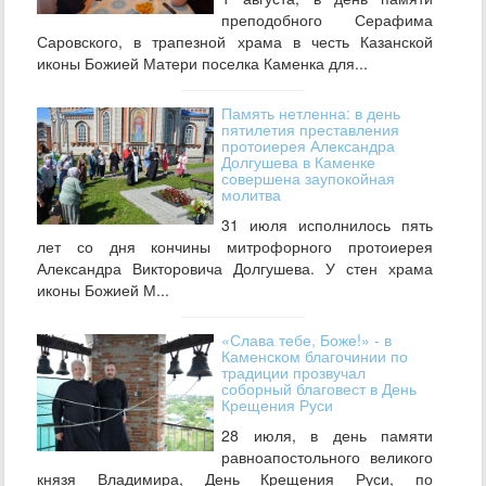
преподобного Серафима
Саровского, в трапезной храма в честь Казанской
иконы Божией Матери поселка Каменка для...
Память нетленна: в день
пятилетия преставления
протоиерея Александра
Долгушева в Каменке
совершена заупокойная
молитва
31 июля исполнилось пять
лет со дня кончины митрофорного протоиерея
Александра Викторовича Долгушева. У стен храма
иконы Божией М...
«Слава тебе, Боже!» - в
Каменском благочинии по
традиции прозвучал
соборный благовест в День
Крещения Руси
28 июля, в день памяти
равноапостольного великого
князя Владимира, День Крещения Руси, по