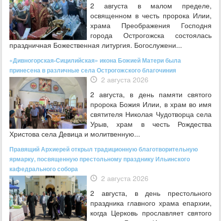
2 августа в малом пределе,
освященном в честь пророка Илии,
храма Преображения Господня
города Острогожска состоялась
праздничная Божественная литургия. Богослужени...
«Дивногорская-Сицилийская» икона Божией Матери была
принесена в различные села Острогожского благочиния
2 августа 2026
2 августа, в день памяти святого
пророка Божия Илии, в храм во имя
святителя Николая Чудотворца села
Урыв, храм в честь Рождества
Христова села Девица и молитвенную...
Правящий Архиерей открыл традиционную благотворительную
ярмарку, посвященную престольному празднику Ильинского
кафедрального собора
2 августа 2026
2 августа, в день престольного
праздника главного храма епархии,
когда Церковь прославляет святого