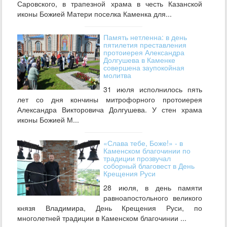
Саровского, в трапезной храма в честь Казанской
иконы Божией Матери поселка Каменка для...
Память нетленна: в день
пятилетия преставления
протоиерея Александра
Долгушева в Каменке
совершена заупокойная
молитва
31 июля исполнилось пять
лет со дня кончины митрофорного протоиерея
Александра Викторовича Долгушева. У стен храма
иконы Божией М...
«Слава тебе, Боже!» - в
Каменском благочинии по
традиции прозвучал
соборный благовест в День
Крещения Руси
28 июля, в день памяти
равноапостольного великого
князя Владимира, День Крещения Руси, по
многолетней традиции в Каменском благочинии ...