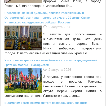
пророка Божия Илии, в городе
Россошь была проведена масштабная бл...
Преосвященнейший Дионисий, епископ Россошанский и
Острогожский, возглавил торжества в честь 20-летия Свято-
Ильинского кафедрального собора г. Россошь
2 августа 2026
2 августа для россошанцев –
знаменательная дата. Это день
памяти святого пророка Божия
Илии, небесного покровителя
города. В честь его имени освящен главный храм Ро...
У поклонного креста в поселке Каменка состоялся традиционный
братский молебен с акафистом
2 августа 2026
2 августа, у поклонного креста при
въезде в поселок Каменка
благочинный Каменского церковного
округа иерей Сергий Папин в
сослужении настоятеля Успенского храма сел...
В домовом храме во имя святого преподобного Серафима