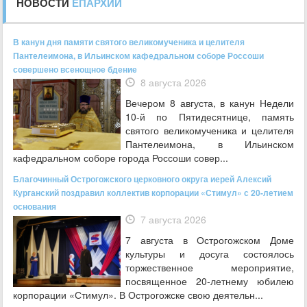
НОВОСТИ
ЕПАРХИИ
В канун дня памяти святого великомученика и целителя
Пантелеимона, в Ильинском кафедральном соборе Россоши
совершено всенощное бдение
8 августа 2026
Вечером 8 августа, в канун Недели
10-й по Пятидесятнице, память
святого великомученика и целителя
Пантелеимона, в Ильинском
кафедральном соборе города Россоши совер...
Благочинный Острогожского церковного округа иерей Алексий
Курганский поздравил коллектив корпорации «Стимул» с 20-летием
основания
7 августа 2026
7 августа в Острогожском Доме
культуры и досуга состоялось
торжественное мероприятие,
посвященное 20‑летнему юбилею
корпорации «Стимул». В Острогожске свою деятельн...