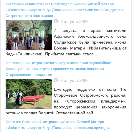
Участники казачьего крестного хода с иконой Божией Матери
«Избавительница от бед» (Ташлинская) посетили село Солдатское
Острогожского благочиния
7 августа 2026
7 августа в храм святителя
Афанасия Александрийского села
Солдатское была принесена икона
Божией Матери «Избавительница от
бед» (Ташлинская). Прибытие святыни стало...
Благочинный Острогожского округа возглавил заупокойное
богослужение при перезахоронении останков воинов на
Сторожевском плацдарме
6 августа 2026
Ежегодно недалеко от села 1-е
Сторожевое Острогожского района,
на «Сторожевском плацдарме»,
проходит церемония захоронения
останков солдат Великой Отечественной вой...
Святыня Самарской митрополии: икона Божией Матери
«Избавительница от бед» (Ташлинская) посетила приходы