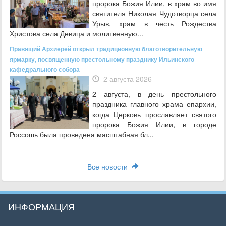
пророка Божия Илии, в храм во имя
святителя Николая Чудотворца села
Урыв, храм в честь Рождества
Христова села Девица и молитвенную...
Правящий Архиерей открыл традиционную благотворительную
ярмарку, посвященную престольному празднику Ильинского
кафедрального собора
2 августа 2026
2 августа, в день престольного
праздника главного храма епархии,
когда Церковь прославляет святого
пророка Божия Илии, в городе
Россошь была проведена масштабная бл...
Все новости
ИНФОРМАЦИЯ