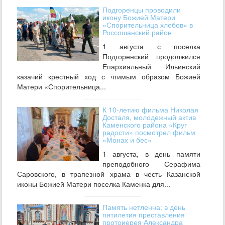
Подгоренцы проводили
икону Божией Матери
«Спорительница хлебов» в
Россошанский район
1 августа с поселка
Подгоренский продолжился
Епархиальный Ильинский
казачий крестный ход с чтимым образом Божией
Матери «Спорительница...
К 10-летию фильма Николая
Досталя, молодежный актив
Каменского района «Круг
радости» посмотрел фильм
«Монах и бес»
1 августа, в день памяти
преподобного Серафима
Саровского, в трапезной храма в честь Казанской
иконы Божией Матери поселка Каменка для...
Память нетленна: в день
пятилетия преставления
протоиерея Александра