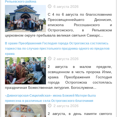
Репьевского района
6 августа 2026
С 4 по 6 августа по благословению
Преосвященнейшего Дионисия,
епископа Россошанского и
Острогожского, в Репьевском
церковном округе пребывала великая святыня Самарс...
В храме Преображения Господня города Острогожска состоялись
торжества по случаю престольного праздника одного из пределов
храма
2 августа 2026
2 августа в малом пределе,
освященном в честь пророка Илии,
храма Преображения Господня
города Острогожска состоялась
праздничная Божественная литургия. Богослужени...
«Дивногорская-Сицилийская» икона Божией Матери была
принесена в различные села Острогожского благочиния
2 августа 2026
2 августа, в день памяти святого