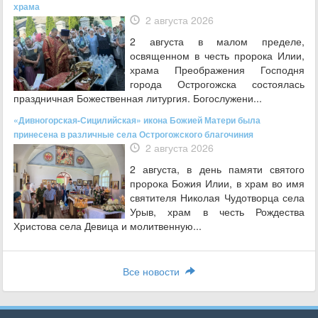
храма
2 августа 2026
2 августа в малом пределе,
освященном в честь пророка Илии,
храма Преображения Господня
города Острогожска состоялась
праздничная Божественная литургия. Богослужени...
«Дивногорская-Сицилийская» икона Божией Матери была
принесена в различные села Острогожского благочиния
2 августа 2026
2 августа, в день памяти святого
пророка Божия Илии, в храм во имя
святителя Николая Чудотворца села
Урыв, храм в честь Рождества
Христова села Девица и молитвенную...
Все новости