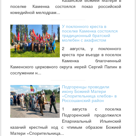
поселке Каменка состоялся показ российской
комедийной мелодрам...
У поклонного креста в
поселке Каменка состоялся
традиционный братский
молебен с акафистом
2 августа, у поклонного
креста при въезде в поселок
Каменка благочинный
Каменского церковного округа иерей Сергий Папин в
сослужении н...
Подгоренцы проводили
икону Божией Матери
«Спорительница хлебов» в
Россошанский район
1 августа с поселка
Подгоренский продолжился
Епархиальный Ильинский
казачий крестный ход с чтимым образом Божией
Матери «Спорительница...