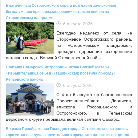
Благочинный Острогожского округа возглавил заупокойное
богослужение при перезахоронении останков воинов на
Сторожевском плацдарме
6 августа 2026
Ежегодно недалеко от села 1-е
Сторожевое Острогожского района,
на «Сторожевском плацдарме»,
проходит церемония захоронения
останков солдат Великой Отечественной вой...
Святыня Самарской митрополии: икона Божией Матери
«Избавительница от бед» (Ташлинская) посетила приходы
Репьевского района
6 августа 2026
С 4 по 6 августа по благословению
Преосвященнейшего Дионисия,
епископа Россошанского и
Острогожского, в Репьевском
церковном округе пребывала великая святыня Самарс...
В храме Преображения Господня города Острогожска состоялись
торжества по случаю престольного праздника одного из пределов