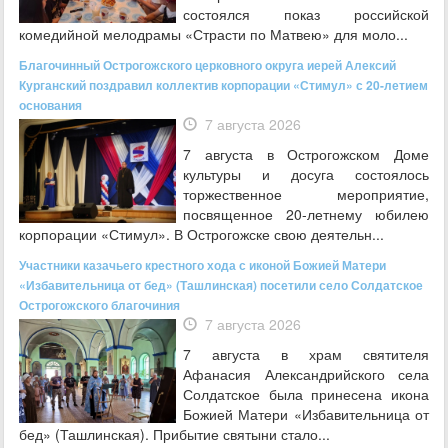
состоялся показ российской
комедийной мелодрамы «Страсти по Матвею» для моло...
Благочинный Острогожского церковного округа иерей Алексий
Курганский поздравил коллектив корпорации «Стимул» с 20-летием
основания
7 августа 2026
7 августа в Острогожском Доме
культуры и досуга состоялось
торжественное мероприятие,
посвященное 20‑летнему юбилею
корпорации «Стимул». В Острогожске свою деятельн...
Участники казачьего крестного хода с иконой Божией Матери
«Избавительница от бед» (Ташлинская) посетили село Солдатское
Острогожского благочиния
7 августа 2026
7 августа в храм святителя
Афанасия Александрийского села
Солдатское была принесена икона
Божией Матери «Избавительница от
бед» (Ташлинская). Прибытие святыни стало...