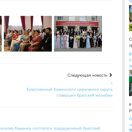
т
С
х
В
С
п
Следующая новость
Благочинный Каменского церковного округа
совершил братский молебен
в
р
П
«
 поселке Каменка состоялся традиционный братский