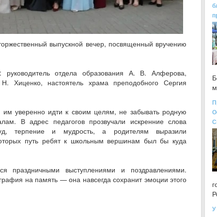
б
п
торжественный выпускной вечер, посвященный вручению
: руководитель отдела образования А. В. Алферова,
Б
Н. Хиценко, настоятель храма преподобного Сергия
м
П
и им уверенно идти к своим целям, не забывать родную
О
лам. В адрес педагогов прозвучали искренние слова
С
уд, терпение и мудрость, а родителям выразили
 которых путь ребят к школьным вершинам был бы куда
ся праздничными выступлениями и поздравлениями.
афия на память — она навсегда сохранит эмоции этого
г
Р
У