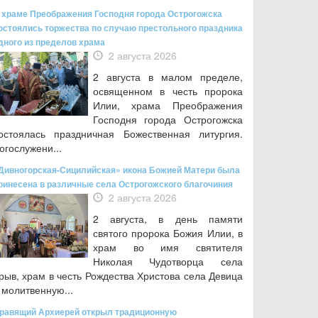
 храме Преображения Господня города Острогожска
остоялись торжества по случаю престольного праздника
дного из пределов храма
2 августа 2026
2 августа в малом пределе,
освященном в честь пророка
Илии, храма Преображения
Господня города Острогожска
остоялась праздничная Божественная литургия.
огослужени...
Дивногорская-Сицилийская» икона Божией Матери была
ринесена в различные села Острогожского благочиния
2 августа 2026
2 августа, в день памяти
святого пророка Божия Илии, в
храм во имя святителя
Николая Чудотворца села
рыв, храм в честь Рождества Христова села Девица
 молитвенную...
равящий Архиерей открыл традиционную