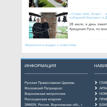
«Слава тебе, Боже!» - 
соборный благовест в 
28 июля, в день памят
Крещения Руси, по мно
Вернуться в раздел с новостями
ИНФОРМАЦИЯ
НАВИ
Русская Православная Церковь
ГЛА
Московский Патриархат
АРХ
Воронежская митрополия
НОВО
Россошанская епархия
ПРАВ
396659, Россия, Воронежская обл., г.
БЛАГ