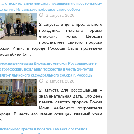
лаготворительную ярмарку, посвященную престольному
разднику Ильинского кафедрального собора
2 августа 2026
2 августа, в день престольного
праздника главного храма
епархии, когда Церковь
прославляет святого пророка
ожия Илии, в городе Россошь была проведена
асштабная бл...
реосвященнейший Дионисий, епископ Россошанский и
строгожский, возглавил торжества в честь 20-летия
вято-Ильинского кафедрального собора г. Россошь
2 августа 2026
2 августа для россошанцев –
знаменательная дата. Это день
памяти святого пророка Божия
Илии, небесного покровителя
орода. В честь его имени освящен главный храм
о...
 поклонного креста в поселке Каменка состоялся