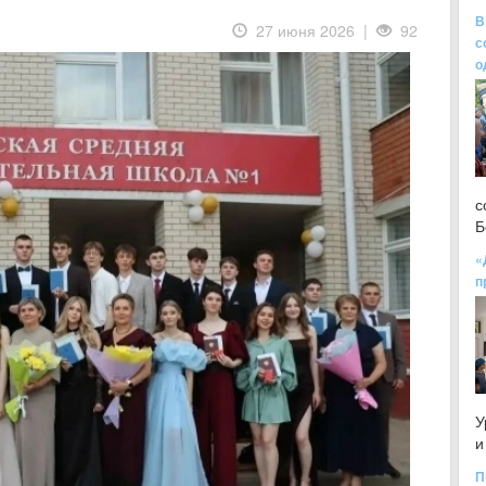
В
27 июня 2026 |
92
с
о
с
Б
«
п
У
и
П