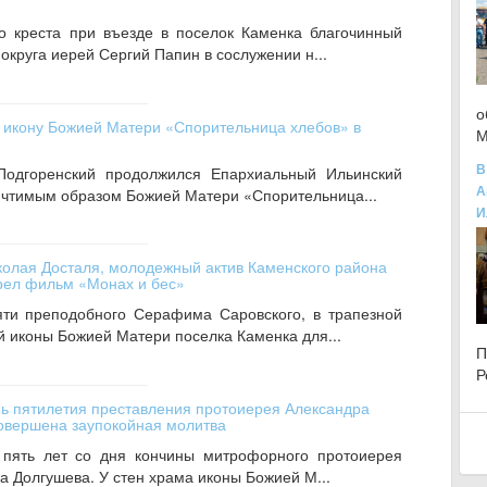
го креста при въезде в поселок Каменка благочинный
округа иерей Сергий Папин в сослужении н...
о
 икону Божией Матери «Спорительница хлебов» в
М
В
 Подгоренский продолжился Епархиальный Ильинский
А
с чтимым образом Божией Матери «Спорительница...
И
олая Досталя, молодежный актив Каменского района
рел фильм «Монах и бес»
мяти преподобного Серафима Саровского, в трапезной
й иконы Божией Матери поселка Каменка для...
Р
нь пятилетия преставления протоиерея Александра
овершена заупокойная молитва
 пять лет со дня кончины митрофорного протоиерея
а Долгушева. У стен храма иконы Божией М...