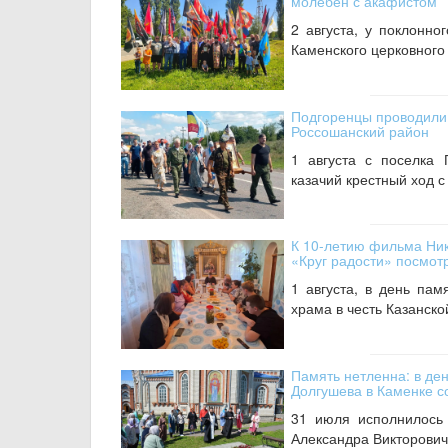
молебен с акафистом
2 августа, у поклонно
Каменского церковного 
Подгоренцы проводили
Россошанский район
1 августа с поселка
казачий крестный ход 
К 10-летию фильма Ник
«Круг радости» посмот
1 августа, в день па
храма в честь Казанско
Память нетленна: в де
Долгушева в Каменке с
31 июля исполнилось
Александра Викторович