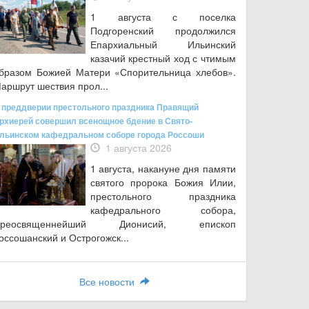
1 августа с поселка
Подгоренский продолжился
Епархиальный Ильинский
казачий крестный ход с чтимым
бразом Божией Матери «Спорительница хлебов».
аршрут шествия прол...
 преддверии престольного праздника Правящий
рхиерей совершил всенощное бдение в Свято-
льинском кафедральном соборе города Россоши
1 августа 2026
1 августа, накануне дня памяти
святого пророка Божия Илии,
престольного праздника
кафедрального собора,
Преосвященнейший Дионисий, епископ
оссошанский и Острогожск...
Все новости