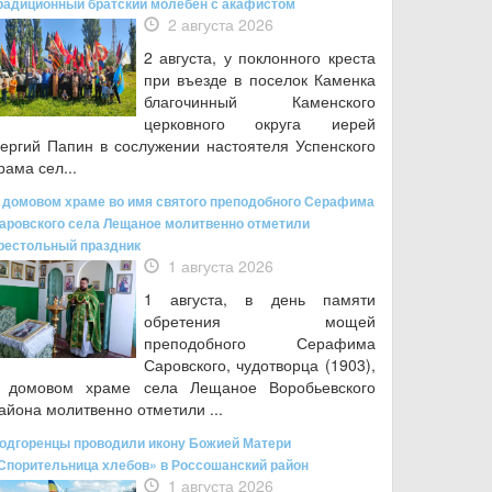
радиционный братский молебен с акафистом
2 августа 2026
2 августа, у поклонного креста
при въезде в поселок Каменка
благочинный Каменского
церковного округа иерей
ергий Папин в сослужении настоятеля Успенского
рама сел...
 домовом храме во имя святого преподобного Серафима
аровского села Лещаное молитвенно отметили
рестольный праздник
1 августа 2026
1 августа, в день памяти
обретения мощей
преподобного Серафима
Саровского, чудотворца (1903),
 домовом храме села Лещаное Воробьевского
айона молитвенно отметили ...
одгоренцы проводили икону Божией Матери
Спорительница хлебов» в Россошанский район
1 августа 2026