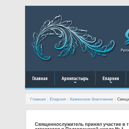
Главная
Архипастырь
Епархия
+
+
Главная
Епархия
Каменское благочиние
Свяще
Священнослужитель принял участие в 
аттестатов в Подгоренской школе № 1