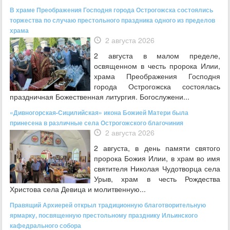
В храме Преображения Господня города Острогожска состоялись
торжества по случаю престольного праздника одного из пределов
храма
2 августа 2026
2 августа в малом пределе,
освященном в честь пророка Илии,
храма Преображения Господня
города Острогожска состоялась
праздничная Божественная литургия. Богослужени...
«Дивногорская-Сицилийская» икона Божией Матери была
принесена в различные села Острогожского благочиния
2 августа 2026
2 августа, в день памяти святого
пророка Божия Илии, в храм во имя
святителя Николая Чудотворца села
Урыв, храм в честь Рождества
Христова села Девица и молитвенную...
Правящий Архиерей открыл традиционную благотворительную
ярмарку, посвященную престольному празднику Ильинского
кафедрального собора