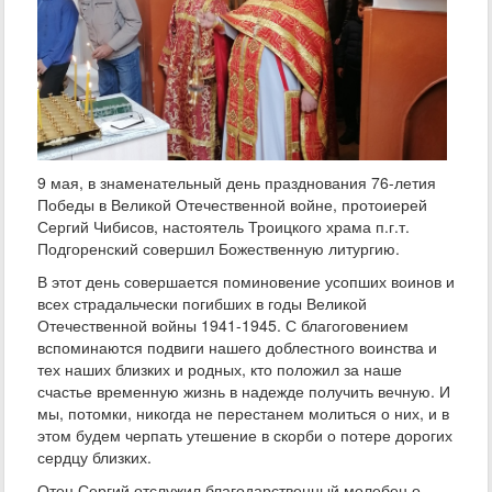
9 мая, в знаменательный день празднования 76-летия
Победы в Великой Отечественной войне, протоиерей
Сергий Чибисов, настоятель Троицкого храма п.г.т.
Подгоренский совершил Божественную литургию.
В этот день совершается поминовение усопших воинов и
всех страдальчески погибших в годы Великой
Отечественной войны 1941-1945. С благоговением
вспоминаются подвиги нашего доблестного воинства и
тех наших близких и родных, кто положил за наше
счастье временную жизнь в надежде получить вечную. И
мы, потомки, никогда не перестанем молиться о них, и в
этом будем черпать утешение в скорби о потере дорогих
сердцу близких.
Отец Сергий отслужил благодарственный молебен о