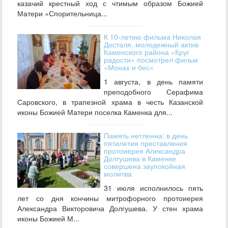
казачий крестный ход с чтимым образом Божией
Матери «Спорительница...
К 10-летию фильма Николая
Досталя, молодежный актив
Каменского района «Круг
радости» посмотрел фильм
«Монах и бес»
1 августа, в день памяти
преподобного Серафима
Саровского, в трапезной храма в честь Казанской
иконы Божией Матери поселка Каменка для...
Память нетленна: в день
пятилетия преставления
протоиерея Александра
Долгушева в Каменке
совершена заупокойная
молитва
31 июля исполнилось пять
лет со дня кончины митрофорного протоиерея
Александра Викторовича Долгушева. У стен храма
иконы Божией М...