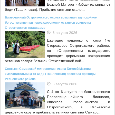
Божией Матери «Избавительница от
бед» (Ташлинская). Прибытие святыни стало...
Благочинный Острогожского округа возглавил заупокойное
богослужение при перезахоронении останков воинов на
Сторожевском плацдарме
6 августа 2026
Ежегодно недалеко от села 1-е
Сторожевое Острогожского района,
на «Сторожевском плацдарме»,
проходит церемония захоронения
останков солдат Великой Отечественной вой...
Святыня Самарской митрополии: икона Божией Матери
«Избавительница от бед» (Ташлинская) посетила приходы
Репьевского района
6 августа 2026
С 4 по 6 августа по благословению
Преосвященнейшего Дионисия,
епископа Россошанского и
Острогожского, в Репьевском
церковном округе пребывала великая святыня Самарс...