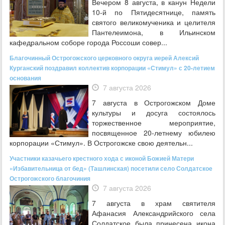
Вечером 8 августа, в канун Недели
10-й по Пятидесятнице, память
святого великомученика и целителя
Пантелеимона, в Ильинском
кафедральном соборе города Россоши совер...
Благочинный Острогожского церковного округа иерей Алексий
Курганский поздравил коллектив корпорации «Стимул» с 20-летием
основания
7 августа 2026
7 августа в Острогожском Доме
культуры и досуга состоялось
торжественное мероприятие,
посвященное 20‑летнему юбилею
корпорации «Стимул». В Острогожске свою деятельн...
Участники казачьего крестного хода с иконой Божией Матери
«Избавительница от бед» (Ташлинская) посетили село Солдатское
Острогожского благочиния
7 августа 2026
7 августа в храм святителя
Афанасия Александрийского села
Солдатское была принесена икона