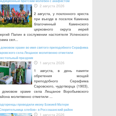
радиционный братский молебен с акафистом
2 августа 2026
2 августа, у поклонного креста
при въезде в поселок Каменка
благочинный Каменского
церковного округа иерей
ергий Папин в сослужении настоятеля Успенского
рама сел...
 домовом храме во имя святого преподобного Серафима
аровского села Лещаное молитвенно отметили
рестольный праздник
1 августа 2026
1 августа, в день памяти
обретения мощей
преподобного Серафима
Саровского, чудотворца (1903),
 домовом храме села Лещаное Воробьевского
айона молитвенно отметили ...
одгоренцы проводили икону Божией Матери
Спорительница хлебов» в Россошанский район
1 августа 2026