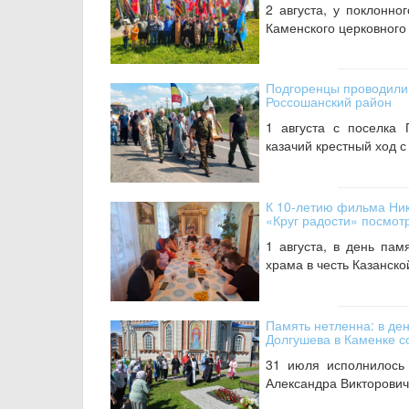
2 августа, у поклонно
Каменского церковного 
Подгоренцы проводили
Россошанский район
1 августа с поселка
казачий крестный ход 
К 10-летию фильма Ник
«Круг радости» посмот
1 августа, в день па
храма в честь Казанско
Память нетленна: в де
Долгушева в Каменке с
31 июля исполнилось
Александра Викторович