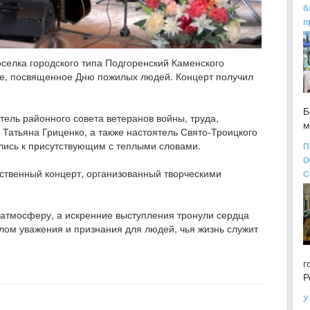
б
п
оселка городского типа Подгоренский Каменского
ие, посвященное Дню пожилых людей. Концерт получил
Б
ель районного совета ветеранов войны, труда,
м
Татьяна Гриценко, а также настоятель Свято-Троицкого
лись к присутствующим с теплыми словами.
П
О
ственный концерт, организованный творческими
С
атмосферу, а искренние выступления тронули сердца
лом уважения и признания для людей, чья жизнь служит
г
Р
У