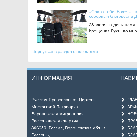
«Слава тебе, Боже!» - 
соборный благовест в 
28 июля, в день памят
Крещения Руси, по мно
Вернуться в раздел с новостями
ИНФОРМАЦИЯ
НАВИ
Русская Православная Церковь
ГЛА
Московский Патриархат
АРХ
Воронежская митрополия
НОВО
Россошанская епархия
ПРАВ
396659, Россия, Воронежская обл., г.
БЛАГ
Россошь,
БЛА