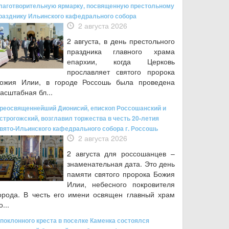
лаготворительную ярмарку, посвященную престольному
разднику Ильинского кафедрального собора
2 августа 2026
2 августа, в день престольного
праздника главного храма
епархии, когда Церковь
прославляет святого пророка
ожия Илии, в городе Россошь была проведена
асштабная бл...
реосвященнейший Дионисий, епископ Россошанский и
строгожский, возглавил торжества в честь 20-летия
вято-Ильинского кафедрального собора г. Россошь
2 августа 2026
2 августа для россошанцев –
знаменательная дата. Это день
памяти святого пророка Божия
Илии, небесного покровителя
орода. В честь его имени освящен главный храм
о...
 поклонного креста в поселке Каменка состоялся