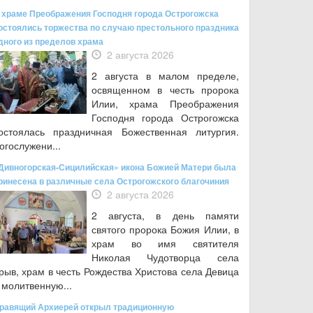
 храме Преображения Господня города Острогожска
остоялись торжества по случаю престольного праздника
дного из пределов храма
2 августа 2026
2 августа в малом пределе,
освященном в честь пророка
Илии, храма Преображения
Господня города Острогожска
остоялась праздничная Божественная литургия.
огослужени...
Дивногорская-Сицилийская» икона Божией Матери была
ринесена в различные села Острогожского благочиния
2 августа 2026
2 августа, в день памяти
святого пророка Божия Илии, в
храм во имя святителя
Николая Чудотворца села
рыв, храм в честь Рождества Христова села Девица
 молитвенную...
равящий Архиерей открыл традиционную