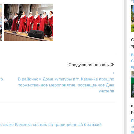
т
С
х
В
С
Следующая новость
п
го
В районном Доме культуры пгт. Каменка прошло
торжественное мероприятие, посвященное Дню
учителя
в
р
П
 поселке Каменка состоялся традиционный братский
«