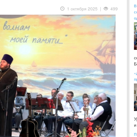
В
1 октября 2025 |
499
с
о
с
Б
«
п
У
и
П