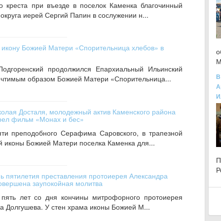
го креста при въезде в поселок Каменка благочинный
округа иерей Сергий Папин в сослужении н...
 икону Божией Матери «Спорительница хлебов» в
о
М
 Подгоренский продолжился Епархиальный Ильинский
В
с чтимым образом Божией Матери «Спорительница...
А
И
олая Досталя, молодежный актив Каменского района
рел фильм «Монах и бес»
мяти преподобного Серафима Саровского, в трапезной
й иконы Божией Матери поселка Каменка для...
Р
нь пятилетия преставления протоиерея Александра
овершена заупокойная молитва
 пять лет со дня кончины митрофорного протоиерея
а Долгушева. У стен храма иконы Божией М...