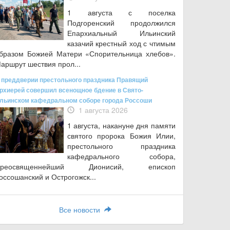
1 августа с поселка
Подгоренский продолжился
Епархиальный Ильинский
казачий крестный ход с чтимым
бразом Божией Матери «Спорительница хлебов».
аршрут шествия прол...
 преддверии престольного праздника Правящий
рхиерей совершил всенощное бдение в Свято-
льинском кафедральном соборе города Россоши
1 августа 2026
1 августа, накануне дня памяти
святого пророка Божия Илии,
престольного праздника
кафедрального собора,
Преосвященнейший Дионисий, епископ
оссошанский и Острогожск...
Все новости