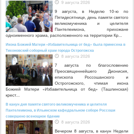
9 августа 2026
9 августа, в Неделю 10-ю по
Пятидесятнице, день памяти святого
великомученика и целителя
Пантелеимона, прихожане
одноименного храма, расположенного на территории Кр...
Икона Божией Матери «Избавительница от бед» была принесена в
Тихоновский соборный храм города Острогожска
8 августа 2026
7 августа по благословению
Преосвященнейшего Дионисия,
епископа Россошанского и
Острогожского, чтимая икона
Божией Матери «Избавительница от бед» (Ташлинская)
крест...
В канун дня памяти святого великомученика и целителя
Пантелеимона, в Ильинском кафедральном соборе Россоши
совершено всенощное бдение
8 августа 2026
Вечером 8 августа, в канун Недели