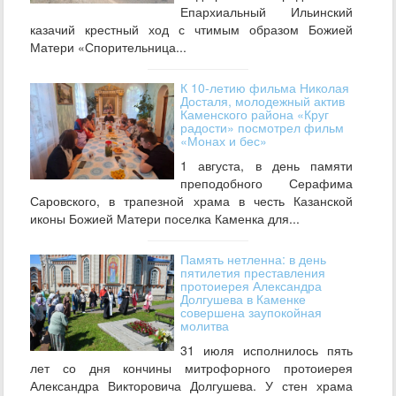
Епархиальный Ильинский
казачий крестный ход с чтимым образом Божией
Матери «Спорительница...
К 10-летию фильма Николая
Досталя, молодежный актив
Каменского района «Круг
радости» посмотрел фильм
«Монах и бес»
1 августа, в день памяти
преподобного Серафима
Саровского, в трапезной храма в честь Казанской
иконы Божией Матери поселка Каменка для...
Память нетленна: в день
пятилетия преставления
протоиерея Александра
Долгушева в Каменке
совершена заупокойная
молитва
31 июля исполнилось пять
лет со дня кончины митрофорного протоиерея
Александра Викторовича Долгушева. У стен храма