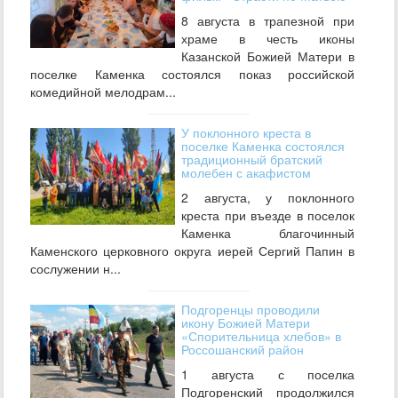
8 августа в трапезной при
храме в честь иконы
Казанской Божией Матери в
поселке Каменка состоялся показ российской
комедийной мелодрам...
У поклонного креста в
поселке Каменка состоялся
традиционный братский
молебен с акафистом
2 августа, у поклонного
креста при въезде в поселок
Каменка благочинный
Каменского церковного округа иерей Сергий Папин в
сослужении н...
Подгоренцы проводили
икону Божией Матери
«Спорительница хлебов» в
Россошанский район
1 августа с поселка
Подгоренский продолжился