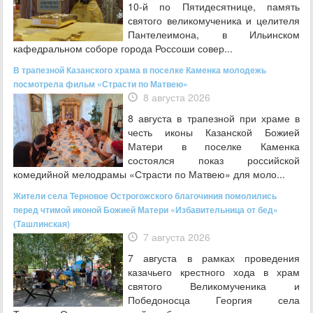
10-й по Пятидесятнице, память
святого великомученика и целителя
Пантелеимона, в Ильинском
кафедральном соборе города Россоши совер...
В трапезной Казанского храма в поселке Каменка молодежь
посмотрела фильм «Страсти по Матвею»
8 августа 2026
8 августа в трапезной при храме в
честь иконы Казанской Божией
Матери в поселке Каменка
состоялся показ российской
комедийной мелодрамы «Страсти по Матвею» для моло...
Жители села Терновое Острогожского благочиния помолились
перед чтимой иконой Божией Матери «Избавительница от бед»
(Ташлинская)
7 августа 2026
7 августа в рамках проведения
казачьего крестного хода в храм
святого Великомученика и
Победоносца Георгия села