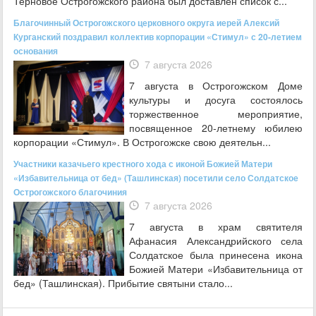
Терновое Острогожского района был доставлен список с...
Благочинный Острогожского церковного округа иерей Алексий
Курганский поздравил коллектив корпорации «Стимул» с 20-летием
основания
7 августа 2026
7 августа в Острогожском Доме
культуры и досуга состоялось
торжественное мероприятие,
посвященное 20‑летнему юбилею
корпорации «Стимул». В Острогожске свою деятельн...
Участники казачьего крестного хода с иконой Божией Матери
«Избавительница от бед» (Ташлинская) посетили село Солдатское
Острогожского благочиния
7 августа 2026
7 августа в храм святителя
Афанасия Александрийского села
Солдатское была принесена икона
Божией Матери «Избавительница от
бед» (Ташлинская). Прибытие святыни стало...