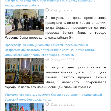
ярмарку, посвященную престольному празднику Ильинского
кафедрального собора
2 августа 2026
2 августа, в день престольного
праздника главного храма епархии,
когда Церковь прославляет святого
пророка Божия Илии, в городе
Россошь была проведена масштабная бл...
Преосвященнейший Дионисий, епископ Россошанский и
Острогожский, возглавил торжества в честь 20-летия Свято-
Ильинского кафедрального собора г. Россошь
2 августа 2026
2 августа для россошанцев –
знаменательная дата. Это день
памяти святого пророка Божия
Илии, небесного покровителя
города. В честь его имени освящен главный храм Ро...
У поклонного креста в поселке Каменка состоялся традиционный
братский молебен с акафистом
2 августа 2026