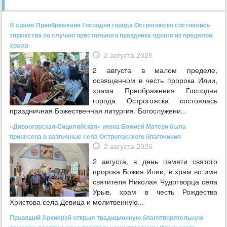
В храме Преображения Господня города Острогожска состоялись
торжества по случаю престольного праздника одного из пределов
храма
2 августа 2026
2 августа в малом пределе,
освященном в честь пророка Илии,
храма Преображения Господня
города Острогожска состоялась
праздничная Божественная литургия. Богослужени...
«Дивногорская-Сицилийская» икона Божией Матери была
принесена в различные села Острогожского благочиния
2 августа 2026
2 августа, в день памяти святого
пророка Божия Илии, в храм во имя
святителя Николая Чудотворца села
Урыв, храм в честь Рождества
Христова села Девица и молитвенную...
Правящий Архиерей открыл традиционную благотворительную