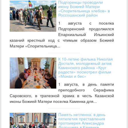
Подгоренцы проводили
икону Божией Матери
«Спорительница хлебов» в
Россошанский район
1 августа с поселка
Подгоренский продолжился
Епархиальный Ильинский
казачий крестный ход с чтимым образом Божией
Матери «Спорительница...
К 10-летию фильма Николая
Досталя, молодежный актив
Каменского района «Круг
радости» посмотрел фильм
«Монах и бес»
1 августа, в день памяти
преподобного Серафима
Саровского, в трапезной храма в честь Казанской
иконы Божией Матери поселка Каменка для...
Память нетленна: в день
пятилетия преставления
протоиерея Александра
Долгушева в Каменке