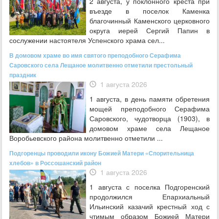
2 августа, у поклонного креста при
въезде в поселок Каменка
благочинный Каменского церковного
округа иерей Сергий Папин в
сослужении настоятеля Успенского храма сел...
В домовом храме во имя святого преподобного Серафима
Саровского села Лещаное молитвенно отметили престольный
праздник
1 августа 2026
1 августа, в день памяти обретения
мощей преподобного Серафима
Саровского, чудотворца (1903), в
домовом храме села Лещаное
Воробьевского района молитвенно отметили ...
Подгоренцы проводили икону Божией Матери «Спорительница
хлебов» в Россошанский район
1 августа 2026
1 августа с поселка Подгоренский
продолжился Епархиальный
Ильинский казачий крестный ход с
чтимым образом Божией Матери