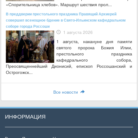
«Спорительница хлебов». Маршрут шествия прол...
В преддверии престольного праздника Правящий Архиерей
совершил всенощное бдение в Свято-Ильинском кафедральном
соборе города Россоши
1 августа 2026
1 августа, накануне дня памяти
святого пророка Божия Илии,
престольного праздника
кафедрального собора,
Преосвященнейший Дионисий, епископ Россошанский и
Острогожск...
Все новости
ИНФОРМАЦИЯ