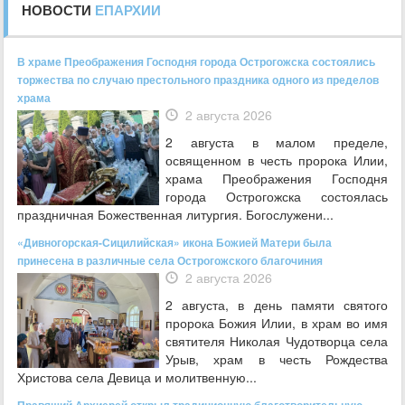
НОВОСТИ
ЕПАРХИИ
В храме Преображения Господня города Острогожска состоялись
торжества по случаю престольного праздника одного из пределов
храма
2 августа 2026
2 августа в малом пределе,
освященном в честь пророка Илии,
храма Преображения Господня
города Острогожска состоялась
праздничная Божественная литургия. Богослужени...
«Дивногорская-Сицилийская» икона Божией Матери была
принесена в различные села Острогожского благочиния
2 августа 2026
2 августа, в день памяти святого
пророка Божия Илии, в храм во имя
святителя Николая Чудотворца села
Урыв, храм в честь Рождества
Христова села Девица и молитвенную...
Правящий Архиерей открыл традиционную благотворительную