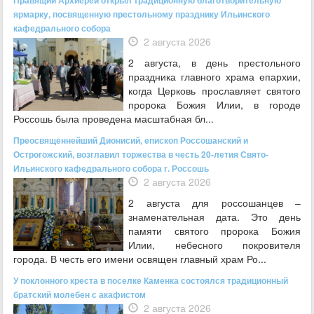
ярмарку, посвященную престольному празднику Ильинского
кафедрального собора
2 августа 2026
2 августа, в день престольного
праздника главного храма епархии,
когда Церковь прославляет святого
пророка Божия Илии, в городе
Россошь была проведена масштабная бл...
Преосвященнейший Дионисий, епископ Россошанский и
Острогожский, возглавил торжества в честь 20-летия Свято-
Ильинского кафедрального собора г. Россошь
2 августа 2026
2 августа для россошанцев –
знаменательная дата. Это день
памяти святого пророка Божия
Илии, небесного покровителя
города. В честь его имени освящен главный храм Ро...
У поклонного креста в поселке Каменка состоялся традиционный
братский молебен с акафистом
2 августа 2026