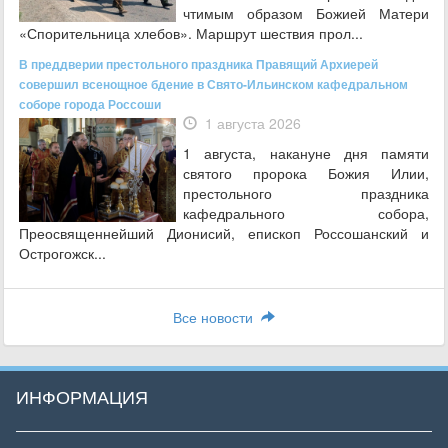
чтимым образом Божией Матери
«Спорительница хлебов». Маршрут шествия прол...
В преддверии престольного праздника Правящий Архиерей
совершил всенощное бдение в Свято-Ильинском кафедральном
соборе города Россоши
1 августа 2026
1 августа, накануне дня памяти
святого пророка Божия Илии,
престольного праздника
кафедрального собора,
Преосвященнейший Дионисий, епископ Россошанский и
Острогожск...
Все новости
ИНФОРМАЦИЯ