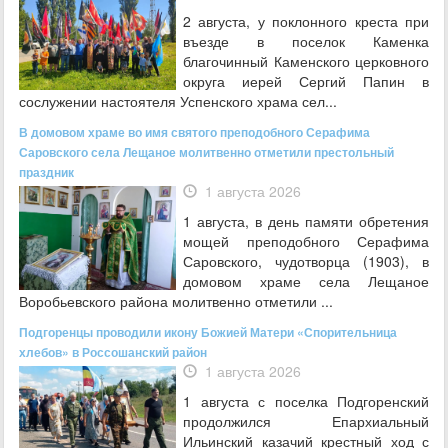
2 августа, у поклонного креста при
въезде в поселок Каменка
благочинный Каменского церковного
округа иерей Сергий Папин в
сослужении настоятеля Успенского храма сел...
В домовом храме во имя святого преподобного Серафима
Саровского села Лещаное молитвенно отметили престольный
праздник
1 августа 2026
1 августа, в день памяти обретения
мощей преподобного Серафима
Саровского, чудотворца (1903), в
домовом храме села Лещаное
Воробьевского района молитвенно отметили ...
Подгоренцы проводили икону Божией Матери «Спорительница
хлебов» в Россошанский район
1 августа 2026
1 августа с поселка Подгоренский
продолжился Епархиальный
Ильинский казачий крестный ход с