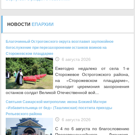
НОВОСТИ
ЕПАРХИИ
Благочинный Острогожского округа возглавил заупокойное
богослужение при перезахоронении останков воинов на
Сторожевском плацдарме
6 августа 2026
Ежегодно недалеко от села 1-е
Сторожевое Острогожского района,
на «Сторожевском плацдарме»,
проходит церемония захоронения
останков солдат Великой Отечественной вой...
Святыня Самарской митрополии: икона Божией Матери
«Избавительница от бед» (Ташлинская) посетила приходы
Репьевского района
6 августа 2026
С 4 по 6 августа по благословению
Преосвященнейшего Дионисия,