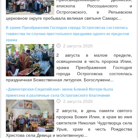
епископа Россошанского и
Острогожского, в Репьевском
церковном округе пребывала великая святыня Самарс...
В храме Преображения Господня города Острогожска состоялись
торжества по случаю престольного праздника одного из пределов
храма
2 августа 2026
2 августа в малом пределе,
освященном в честь пророка Илии,
храма Преображения Господня
города Острогожска состоялась
праздничная Божественная литургия. Богослужени...
«Дивногорская-Сицилийская» икона Божией Матери была
принесена в различные села Острогожского благочиния
2 августа 2026
2 августа, в день памяти святого
пророка Божия Илии, в храм во имя
святителя Николая Чудотворца села
Урыв, храм в честь Рождества
Христова села Девица и молитвенную...