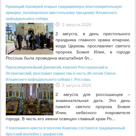
Правящий Архиерей открыл традиционную благотворительную
ярмарку, посвященную престольному празднику Ильинского
кафедрального собора
2 августа 2026
2 августа, в день престольного
праздника главного храма епархии,
когда Церковь прославляет святого
пророка Божия Илии, в городе
Россошь была проведена масштабная бл...
Преосвященнейший Дионисий, епископ Россошанский и
Острогожский, возглавил торжества в честь 20-летия Свято-
Ильинского кафедрального собора г. Россошь
2 августа 2026
2 августа для россошанцев –
знаменательная дата. Это день
памяти святого пророка Божия
Илии, небесного покровителя
города. В честь его имени освящен главный храм Ро...
У поклонного креста в поселке Каменка состоялся традиционный
братский молебен с акафистом