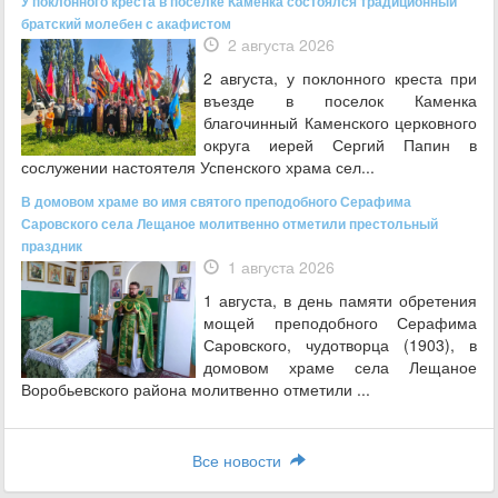
У поклонного креста в поселке Каменка состоялся традиционный
братский молебен с акафистом
2 августа 2026
2 августа, у поклонного креста при
въезде в поселок Каменка
благочинный Каменского церковного
округа иерей Сергий Папин в
сослужении настоятеля Успенского храма сел...
В домовом храме во имя святого преподобного Серафима
Саровского села Лещаное молитвенно отметили престольный
праздник
1 августа 2026
1 августа, в день памяти обретения
мощей преподобного Серафима
Саровского, чудотворца (1903), в
домовом храме села Лещаное
Воробьевского района молитвенно отметили ...
Все новости