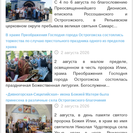
С 4 по 6 августа по благословению
Преосвященнейшего Дионисия,
епископа Россошанского и
Острогожского, в Репьевском
церковном округе пребывала великая святыня Самарс...
В храме Преображения Господня города Острогожска состоялись
торжества по случаю престольного праздника одного из пределов
храма
2 августа 2026
2 августа в малом пределе,
освященном в честь пророка Илии,
храма Преображения Господня
города Острогожска состоялась
праздничная Божественная литургия. Богослужени...
«Дивногорская-Сицилийская» икона Божией Матери была
принесена в различные села Острогожского благочиния
2 августа 2026
2 августа, в день памяти святого
пророка Божия Илии, в храм во имя
святителя Николая Чудотворца села
Урыв, храм в честь Рождества