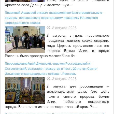
Христова села Девица и молитвенную...
Правящий Архиерей открыл традиционную благотворительную
ярмарку, посвященную престольному празднику Ильинского
кафедрального собора
2 августа 2026
2 августа, в день престольного
праздника главного храма епархии,
когда Церковь прославляет святого
пророка Божия Илии, в городе
Россошь была проведена масштабная бл...
Преосвященнейший Дионисий, епископ Россошанский и
Острогожский, возглавил торжества в честь 20-летия Свято-
Ильинского кафедрального собора г. Россошь
2 августа 2026
2 августа для россошанцев –
знаменательная дата. Это день
памяти святого пророка Божия
Илии, небесного покровителя
города. В честь его имени освящен главный храм Ро...