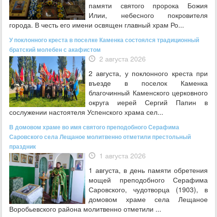
памяти святого пророка Божия
Илии, небесного покровителя
города. В честь его имени освящен главный храм Ро...
У поклонного креста в поселке Каменка состоялся традиционный
братский молебен с акафистом
2 августа 2026
2 августа, у поклонного креста при
въезде в поселок Каменка
благочинный Каменского церковного
округа иерей Сергий Папин в
сослужении настоятеля Успенского храма сел...
В домовом храме во имя святого преподобного Серафима
Саровского села Лещаное молитвенно отметили престольный
праздник
1 августа 2026
1 августа, в день памяти обретения
мощей преподобного Серафима
Саровского, чудотворца (1903), в
домовом храме села Лещаное
Воробьевского района молитвенно отметили ...