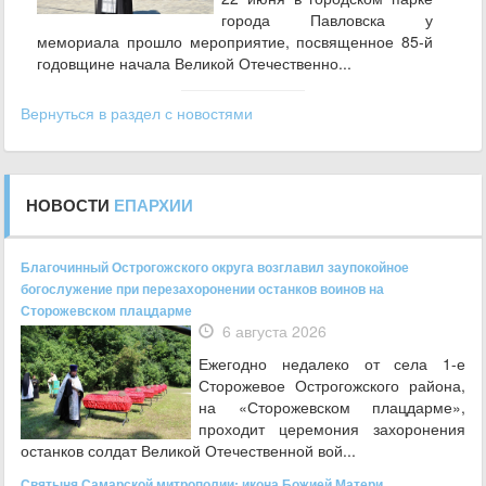
города Павловска у
мемориала прошло мероприятие, посвященное 85‑й
годовщине начала Великой Отечественно...
Вернуться в раздел с новостями
НОВОСТИ
ЕПАРХИИ
Благочинный Острогожского округа возглавил заупокойное
богослужение при перезахоронении останков воинов на
Сторожевском плацдарме
6 августа 2026
Ежегодно недалеко от села 1-е
Сторожевое Острогожского района,
на «Сторожевском плацдарме»,
проходит церемония захоронения
останков солдат Великой Отечественной вой...
Святыня Самарской митрополии: икона Божией Матери