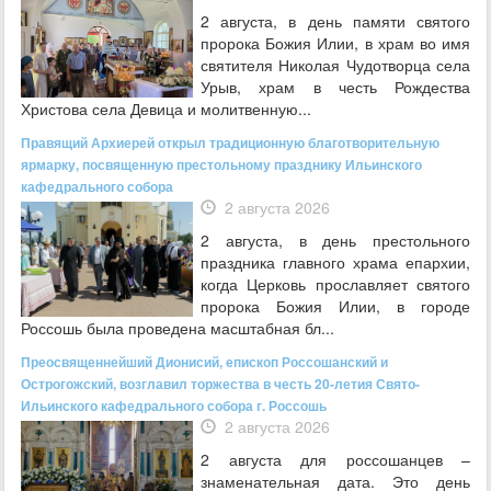
2 августа, в день памяти святого
пророка Божия Илии, в храм во имя
святителя Николая Чудотворца села
Урыв, храм в честь Рождества
Христова села Девица и молитвенную...
Правящий Архиерей открыл традиционную благотворительную
ярмарку, посвященную престольному празднику Ильинского
кафедрального собора
2 августа 2026
2 августа, в день престольного
праздника главного храма епархии,
когда Церковь прославляет святого
пророка Божия Илии, в городе
Россошь была проведена масштабная бл...
Преосвященнейший Дионисий, епископ Россошанский и
Острогожский, возглавил торжества в честь 20-летия Свято-
Ильинского кафедрального собора г. Россошь
2 августа 2026
2 августа для россошанцев –
знаменательная дата. Это день