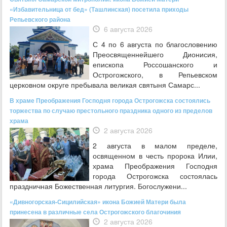
«Избавительница от бед» (Ташлинская) посетила приходы
Репьевского района
6 августа 2026
С 4 по 6 августа по благословению
Преосвященнейшего Дионисия,
епископа Россошанского и
Острогожского, в Репьевском
церковном округе пребывала великая святыня Самарс...
В храме Преображения Господня города Острогожска состоялись
торжества по случаю престольного праздника одного из пределов
храма
2 августа 2026
2 августа в малом пределе,
освященном в честь пророка Илии,
храма Преображения Господня
города Острогожска состоялась
праздничная Божественная литургия. Богослужени...
«Дивногорская-Сицилийская» икона Божией Матери была
принесена в различные села Острогожского благочиния
2 августа 2026