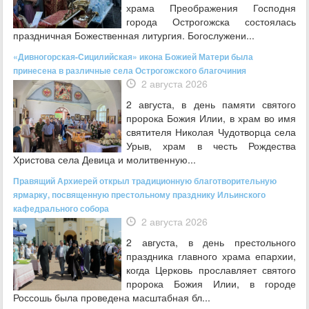
храма Преображения Господня
города Острогожска состоялась
праздничная Божественная литургия. Богослужени...
«Дивногорская-Сицилийская» икона Божией Матери была
принесена в различные села Острогожского благочиния
2 августа 2026
2 августа, в день памяти святого
пророка Божия Илии, в храм во имя
святителя Николая Чудотворца села
Урыв, храм в честь Рождества
Христова села Девица и молитвенную...
Правящий Архиерей открыл традиционную благотворительную
ярмарку, посвященную престольному празднику Ильинского
кафедрального собора
2 августа 2026
2 августа, в день престольного
праздника главного храма епархии,
когда Церковь прославляет святого
пророка Божия Илии, в городе
Россошь была проведена масштабная бл...