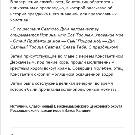
В завершении службы отец Константин обратился к
прихожанам с проповедью, в которой рассказал об
истории праздника и его значении для православных
христиан:
«С сошествия Святого Духа человечеству
открывается Истина, что Бог Троичен. Упование мое
- Отец! Прибежище мое — Сын! Покров мой — Дух
Святый! Троица Святая! Слава Тебе. С праздником!».
Затем присутствующие во главе с иереем Константином
Деркачевым, под пение хора, прошли молитвенным
крестным ходом вокруг храма. Совершив молебен, отец
Константин окропил молящихся освященной водой.
Затем была сотслужена великая вечерня, во время
которой были прочитаны коленопреклонные молитвы.
Источник: благочинный Верхнемамонского церковного округа
Россошанской епархии иерей Иаков Калинин