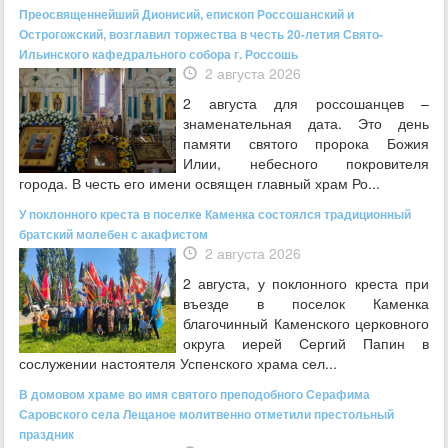
Преосвященнейший Дионисий, епископ Россошанский и
Острогожский, возглавил торжества в честь 20-летия Свято-
Ильинского кафедрального собора г. Россошь
2 августа 2026
2 августа для россошанцев –
знаменательная дата. Это день
памяти святого пророка Божия
Илии, небесного покровителя
города. В честь его имени освящен главный храм Ро...
У поклонного креста в поселке Каменка состоялся традиционный
братский молебен с акафистом
2 августа 2026
2 августа, у поклонного креста при
въезде в поселок Каменка
благочинный Каменского церковного
округа иерей Сергий Папин в
сослужении настоятеля Успенского храма сел...
В домовом храме во имя святого преподобного Серафима
Саровского села Лещаное молитвенно отметили престольный
праздник