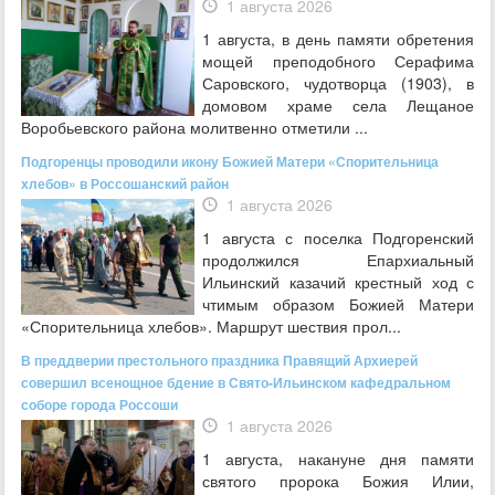
1 августа 2026
1 августа, в день памяти обретения
мощей преподобного Серафима
Саровского, чудотворца (1903), в
домовом храме села Лещаное
Воробьевского района молитвенно отметили ...
Подгоренцы проводили икону Божией Матери «Спорительница
хлебов» в Россошанский район
1 августа 2026
1 августа с поселка Подгоренский
продолжился Епархиальный
Ильинский казачий крестный ход с
чтимым образом Божией Матери
«Спорительница хлебов». Маршрут шествия прол...
В преддверии престольного праздника Правящий Архиерей
совершил всенощное бдение в Свято-Ильинском кафедральном
соборе города Россоши
1 августа 2026
1 августа, накануне дня памяти
святого пророка Божия Илии,