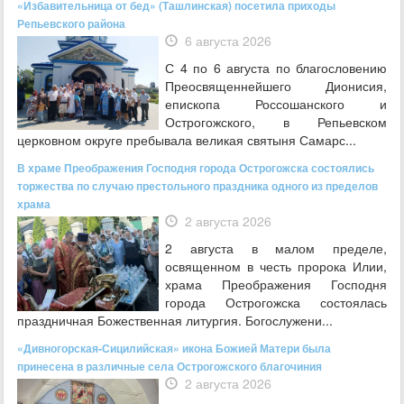
«Избавительница от бед» (Ташлинская) посетила приходы
Репьевского района
6 августа 2026
С 4 по 6 августа по благословению
Преосвященнейшего Дионисия,
епископа Россошанского и
Острогожского, в Репьевском
церковном округе пребывала великая святыня Самарс...
В храме Преображения Господня города Острогожска состоялись
торжества по случаю престольного праздника одного из пределов
храма
2 августа 2026
2 августа в малом пределе,
освященном в честь пророка Илии,
храма Преображения Господня
города Острогожска состоялась
праздничная Божественная литургия. Богослужени...
«Дивногорская-Сицилийская» икона Божией Матери была
принесена в различные села Острогожского благочиния
2 августа 2026