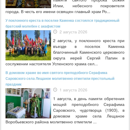
Илии, небесного покровителя
города. В честь его имени освящен главный храм Ро...
У поклонного креста в поселке Каменка состоялся традиционный
братский молебен с акафистом
2 августа 2026
2 августа, у поклонного креста при
въезде в поселок Каменка
благочинный Каменского церковного
округа иерей Сергий Папин в
сослужении настоятеля Успенского храма сел...
В домовом храме во имя святого преподобного Серафима
Саровского села Лещаное молитвенно отметили престольный
праздник
1 августа 2026
1 августа, в день памяти обретения
мощей преподобного Серафима
Саровского, чудотворца (1903), в
домовом храме села Лещаное
Воробьевского района молитвенно отметили ...