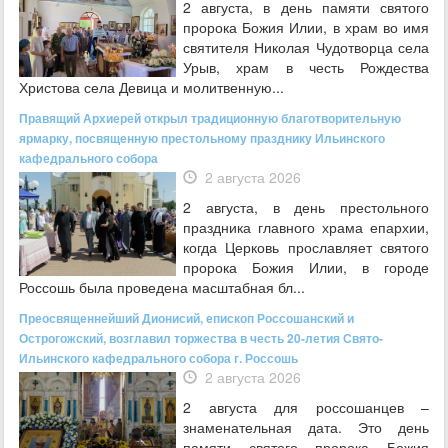
2 августа, в день памяти святого
пророка Божия Илии, в храм во имя
святителя Николая Чудотворца села
Урыв, храм в честь Рождества
Христова села Девица и молитвенную...
Правящий Архиерей открыл традиционную благотворительную
ярмарку, посвященную престольному празднику Ильинского
кафедрального собора
2 августа 2026
2 августа, в день престольного
праздника главного храма епархии,
когда Церковь прославляет святого
пророка Божия Илии, в городе
Россошь была проведена масштабная бл...
Преосвященнейший Дионисий, епископ Россошанский и
Острогожский, возглавил торжества в честь 20-летия Свято-
Ильинского кафедрального собора г. Россошь
2 августа 2026
2 августа для россошанцев –
знаменательная дата. Это день
памяти святого пророка Божия