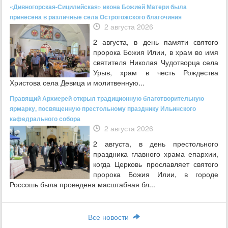
«Дивногорская-Сицилийская» икона Божией Матери была
принесена в различные села Острогожского благочиния
2 августа 2026
2 августа, в день памяти святого
пророка Божия Илии, в храм во имя
святителя Николая Чудотворца села
Урыв, храм в честь Рождества
Христова села Девица и молитвенную...
Правящий Архиерей открыл традиционную благотворительную
ярмарку, посвященную престольному празднику Ильинского
кафедрального собора
2 августа 2026
2 августа, в день престольного
праздника главного храма епархии,
когда Церковь прославляет святого
пророка Божия Илии, в городе
Россошь была проведена масштабная бл...
Все новости