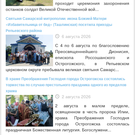
проходит церемония захоронения
останков солдат Великой Отечественной вой...
Святыня Самарской митрополии: икона Божией Матери
«Избавительница от бед» (Ташлинская) посетила приходы
Репьевского района
6 августа 2026
С 4 по 6 августа по благословению
Преосвященнейшего Дионисия,
епископа Россошанского и
Острогожского, в Репьевском
церковном округе пребывала великая святыня Самарс...
В храме Преображения Господня города Острогожска состоялись
торжества по случаю престольного праздника одного из пределов
храма
2 августа 2026
2 августа в малом пределе,
освященном в честь пророка Илии,
храма Преображения Господня
города Острогожска состоялась
праздничная Божественная литургия. Богослужени...