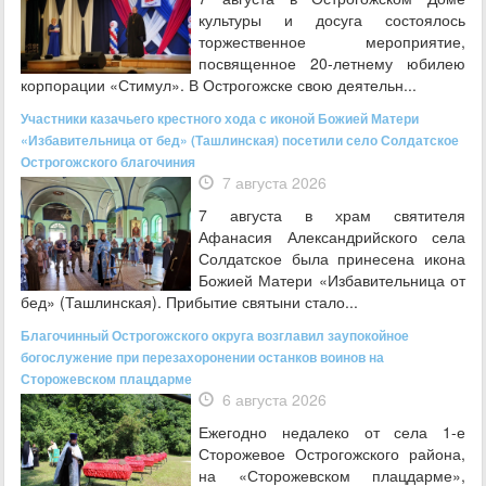
культуры и досуга состоялось
торжественное мероприятие,
посвященное 20‑летнему юбилею
корпорации «Стимул». В Острогожске свою деятельн...
Участники казачьего крестного хода с иконой Божией Матери
«Избавительница от бед» (Ташлинская) посетили село Солдатское
Острогожского благочиния
7 августа 2026
7 августа в храм святителя
Афанасия Александрийского села
Солдатское была принесена икона
Божией Матери «Избавительница от
бед» (Ташлинская). Прибытие святыни стало...
Благочинный Острогожского округа возглавил заупокойное
богослужение при перезахоронении останков воинов на
Сторожевском плацдарме
6 августа 2026
Ежегодно недалеко от села 1-е
Сторожевое Острогожского района,
на «Сторожевском плацдарме»,