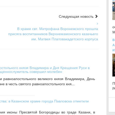
Следующая новость
о
В храме свт. Митрофана Воронежского прошла
М
присяга воспитанников Верхнемамонского казачьего
им. Матвея Платовакадетского корпуса
В
А
И
остольного князя Владимира и Дня Крещения Руси в
вященнослужитель совершил молебен
и равноапостольного великого князя Владимира, День
не в честь святого равноапостольного кня...
Р
ства: в Казанском храме города Павловска отметили
ния иконы Пресвятой Богородицы во граде Казани, в