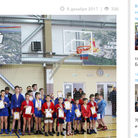
В
9 декабря 2017 |
336
с
о
с
Б
«
п
У
и
П