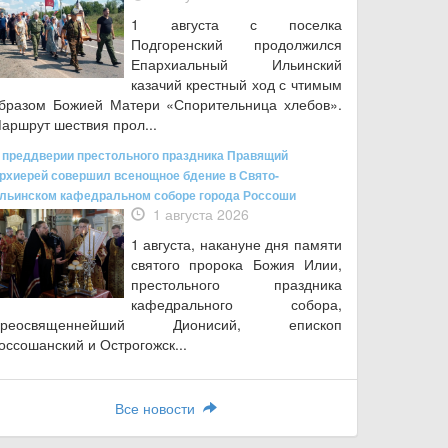
1 августа с поселка
Подгоренский продолжился
Епархиальный Ильинский
казачий крестный ход с чтимым
бразом Божией Матери «Спорительница хлебов».
аршрут шествия прол...
 преддверии престольного праздника Правящий
рхиерей совершил всенощное бдение в Свято-
льинском кафедральном соборе города Россоши
1 августа 2026
1 августа, накануне дня памяти
святого пророка Божия Илии,
престольного праздника
кафедрального собора,
Преосвященнейший Дионисий, епископ
оссошанский и Острогожск...
Все новости