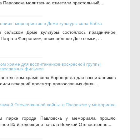
а Павловска молитвенно отметили престольный...
онии»: мероприятие в Доме культуры села Бабка
 сельском Доме культуры состоялось праздничное
Петра и Февронии», посвящённое Дню семьи, ...
ом храме для воспитанников воскресной группы
равославных фильмов
ангельском храме села Воронцовка для воспитанников
роили вечерний просмотр православных филь...
Великой Отечественной войны: в Павловске у мемориала
м парке города Павловска у мемориала прошло
ное 85‑й годовщине начала Великой Отечественно...