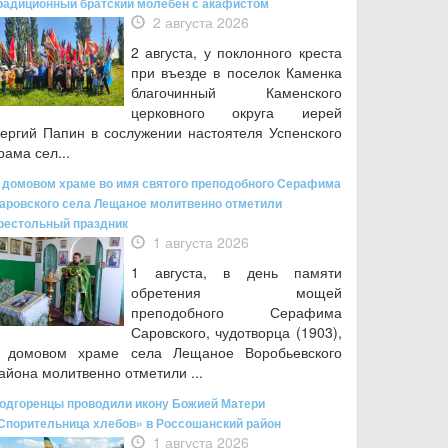
радиционный братский молебен с акафистом
2 августа 2026
2 августа, у поклонного креста
при въезде в поселок Каменка
благочинный Каменского
церковного округа иерей
ергий Папин в сослужении настоятеля Успенского
рама сел...
 домовом храме во имя святого преподобного Серафима
аровского села Лещаное молитвенно отметили
рестольный праздник
1 августа 2026
1 августа, в день памяти
обретения мощей
преподобного Серафима
Саровского, чудотворца (1903),
 домовом храме села Лещаное Воробьевского
айона молитвенно отметили ...
одгоренцы проводили икону Божией Матери
Спорительница хлебов» в Россошанский район
1 августа 2026