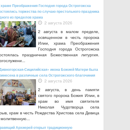
 храме Преображения Господня города Острогожска
остоялись торжества по случаю престольного праздника
дного из пределов храма
2 августа 2026
2 августа в малом пределе,
освященном в честь пророка
Илии, храма Преображения
Господня города Острогожска
остоялась праздничная Божественная литургия.
огослужени...
Дивногорская-Сицилийская» икона Божией Матери была
ринесена в различные села Острогожского благочиния
2 августа 2026
2 августа, в день памяти
святого пророка Божия Илии, в
храм во имя святителя
Николая Чудотворца села
рыв, храм в честь Рождества Христова села Девица
 молитвенную...
равящий Архиерей открыл традиционную