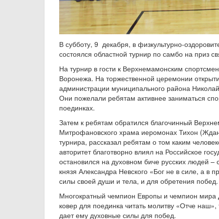
В субботу, 9 декабря, в физкультурно-оздоров
состоялся областной турнир по самбо на приз с
На турнир в гости к Верхнемамонским спортсме
Воронежа. На торжественной церемонии открыти
администрации муниципального района Николай
Они пожелали ребятам активнее заниматься спор
поединках.
Затем к ребятам обратился благочинный Верхнем
Митрофановского храма иеромонах Тихон (Ждано
турнира, рассказал ребятам о том каким человек
авторитет благотворно влиял на Российское госу
остановился на духовном биче русских людей – 
князя Александра Невского «Бог не в силе, а в 
силы своей души и тела, и для обретения побед.
Многократный чемпион Европы и чемпион мира 
ковер для поединка читать молитву «Отче наш», т
дает ему духовные силы для побед.