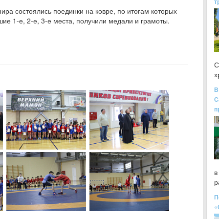
т
ира состоялись поединки на ковре, по итогам которых
е 1-е, 2-е, 3-е места, получили медали и грамоты.
С
х
В
С
п
в
р
П
«