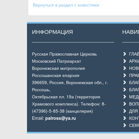
Вернуться в раздел с новостями
ИНФОРМАЦИЯ
НАВИ
Русская Православная Церковь
ГЛА
Московский Патриархат
АРХ
Воронежская митрополия
НОВО
Россошанская епархия
ПРАВ
396659, Россия, Воронежская обл., г.
БЛАГ
Россошь,
БЛА
Октябрьская пл. 19а (территория
МЕД
Храмового комплекса). Телефон: 8-
ВОП
(47396)-5-85-38 (канцелярия)
ДЛЯ 
Email:
palross@ya.ru
КОН
СЕКР