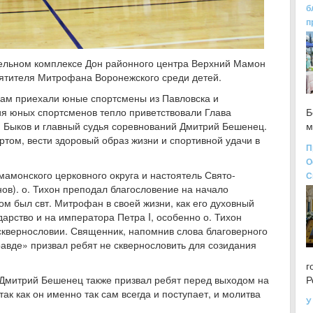
б
п
ительном комплексе Дон районного центра Верхний Мамон
вятителя Митрофана Воронежского среди детей.
нам приехали юные спортсмены из Павловска и
я юных спортсменов тепло приветствовали Глава
Б
 Быков и главный судья соревнований Дмитрий Бешенец.
м
том, вести здоровый образ жизни и спортивной удачи в
П
О
амонского церковного округа и настоятель Свято-
С
в). о. Тихон преподал благословение на начало
ом был свт. Митрофан в своей жизни, как его духовный
дарство и на императора Петра I, особенно о. Тихон
сквернословии. Священник, напомнив слова благоверного
правде» призвал ребят не сквернословить для созидания
г
Дмитрий Бешенец также призвал ребят перед выходом на
Р
ак как он именно так сам всегда и поступает, и молитва
У