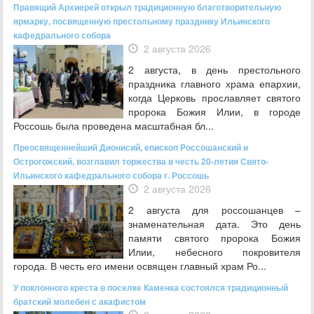
Правящий Архиерей открыл традиционную благотворительную
ярмарку, посвященную престольному празднику Ильинского
кафедрального собора
2 августа 2026
2 августа, в день престольного
праздника главного храма епархии,
когда Церковь прославляет святого
пророка Божия Илии, в городе
Россошь была проведена масштабная бл...
Преосвященнейший Дионисий, епископ Россошанский и
Острогожский, возглавил торжества в честь 20-летия Свято-
Ильинского кафедрального собора г. Россошь
2 августа 2026
2 августа для россошанцев –
знаменательная дата. Это день
памяти святого пророка Божия
Илии, небесного покровителя
города. В честь его имени освящен главный храм Ро...
У поклонного креста в поселке Каменка состоялся традиционный
братский молебен с акафистом