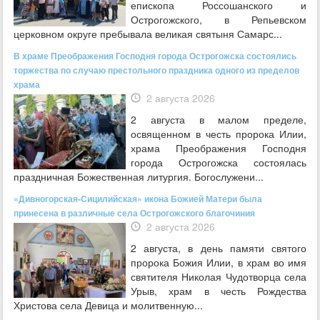
епископа Россошанского и
Острогожского, в Репьевском
церковном округе пребывала великая святыня Самарс...
В храме Преображения Господня города Острогожска состоялись
торжества по случаю престольного праздника одного из пределов
храма
2 августа 2026
2 августа в малом пределе,
освященном в честь пророка Илии,
храма Преображения Господня
города Острогожска состоялась
праздничная Божественная литургия. Богослужени...
«Дивногорская-Сицилийская» икона Божией Матери была
принесена в различные села Острогожского благочиния
2 августа 2026
2 августа, в день памяти святого
пророка Божия Илии, в храм во имя
святителя Николая Чудотворца села
Урыв, храм в честь Рождества
Христова села Девица и молитвенную...