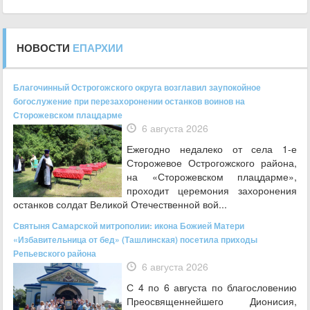
НОВОСТИ
ЕПАРХИИ
Благочинный Острогожского округа возглавил заупокойное
богослужение при перезахоронении останков воинов на
Сторожевском плацдарме
6 августа 2026
Ежегодно недалеко от села 1-е
Сторожевое Острогожского района,
на «Сторожевском плацдарме»,
проходит церемония захоронения
останков солдат Великой Отечественной вой...
Святыня Самарской митрополии: икона Божией Матери
«Избавительница от бед» (Ташлинская) посетила приходы
Репьевского района
6 августа 2026
С 4 по 6 августа по благословению
Преосвященнейшего Дионисия,