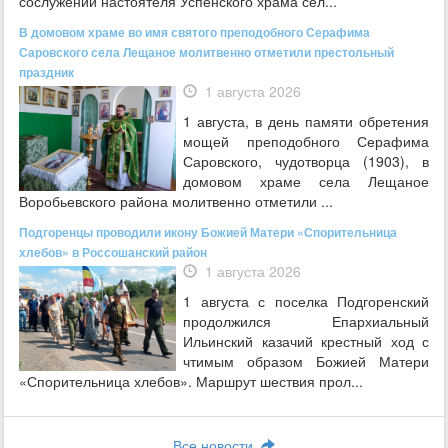
сослужении настоятеля Успенского храма сел...
В домовом храме во имя святого преподобного Серафима
Саровского села Лещаное молитвенно отметили престольный
праздник
1 августа 2026
1 августа, в день памяти обретения
мощей преподобного Серафима
Саровского, чудотворца (1903), в
домовом храме села Лещаное
Воробьевского района молитвенно отметили ...
Подгоренцы проводили икону Божией Матери «Спорительница
хлебов» в Россошанский район
1 августа 2026
1 августа с поселка Подгоренский
продолжился Епархиальный
Ильинский казачий крестный ход с
чтимым образом Божией Матери
«Спорительница хлебов». Маршрут шествия прол...
Все новости