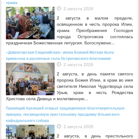
храма
2 августа 2026
2 августа в малом пределе,
освященном в честь пророка Илии,
храма Преображения Господня
города Острогожска состоялась
праздничная Божественная литургия. Богослужени...
«Дивногорская-Сицилийская» икона Божией Матери была
принесена в различные села Острогожского благочиния
2 августа 2026
2 августа, в день памяти святого
пророка Божия Илии, в храм во имя
святителя Николая Чудотворца села
Урыв, храм в честь Рождества
Христова села Девица и молитвенную...
Правящий Архиерей открыл традиционную благотворительную
ярмарку, посвященную престольному празднику Ильинского
кафедрального собора
2 августа 2026
2 августа, в день престольного