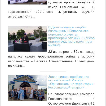
культуры прошел выпускной
вечер Репьевской СОШ. В
торжественной обстановке выпускникам вручили
аттестаты. С на...
В День памяти и скорби
благочинный Репьевского
церковного округа
протоиерей Алексий Чибисов
принял участие в памятном
митинге
22 июня, ровно 85 лет назад,
началась самая кровопролитная война в истории
человечества – Великая Отечественная. В этот день
по в 04:0...
Завершилось пребывание
иконы Божией Матери
«Оршанская» на территории
Россошанской епархии
По благословению епископа
Россошанского и
Острогожского Дионисия с 18