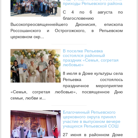
приходы Репьевского района
С 4 по 6 августа по
благословению
Высокопреосвященнейшего Дионисия, епископа
Россошанского и Острогожского, в Репьевском
церковном окр...
В поселке Репьевка
состоялся районный
праздник «Семья, согретая
любовью»
8 июля в Доме культуры села
Репьевка состоялось
праздничное мероприятие
«Семья, согретая любовью», посвященное Дню
семьи, любви и...
Благочинный Репьевского
церковного округа принял
участие в выпускном вечере
учащихся Репьевской СОШ
27 июня в районном Доме