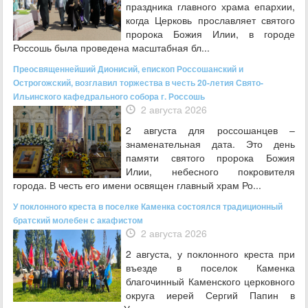
праздника главного храма епархии,
когда Церковь прославляет святого
пророка Божия Илии, в городе
Россошь была проведена масштабная бл...
Преосвященнейший Дионисий, епископ Россошанский и
Острогожский, возглавил торжества в честь 20-летия Свято-
Ильинского кафедрального собора г. Россошь
2 августа 2026
2 августа для россошанцев –
знаменательная дата. Это день
памяти святого пророка Божия
Илии, небесного покровителя
города. В честь его имени освящен главный храм Ро...
У поклонного креста в поселке Каменка состоялся традиционный
братский молебен с акафистом
2 августа 2026
2 августа, у поклонного креста при
въезде в поселок Каменка
благочинный Каменского церковного
округа иерей Сергий Папин в