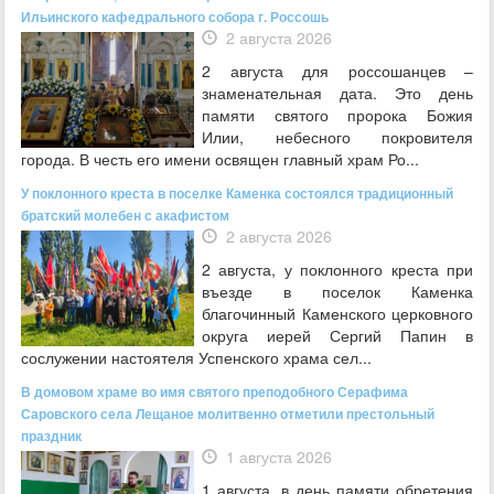
Ильинского кафедрального собора г. Россошь
2 августа 2026
2 августа для россошанцев –
знаменательная дата. Это день
памяти святого пророка Божия
Илии, небесного покровителя
города. В честь его имени освящен главный храм Ро...
У поклонного креста в поселке Каменка состоялся традиционный
братский молебен с акафистом
2 августа 2026
2 августа, у поклонного креста при
въезде в поселок Каменка
благочинный Каменского церковного
округа иерей Сергий Папин в
сослужении настоятеля Успенского храма сел...
В домовом храме во имя святого преподобного Серафима
Саровского села Лещаное молитвенно отметили престольный
праздник
1 августа 2026
1 августа, в день памяти обретения