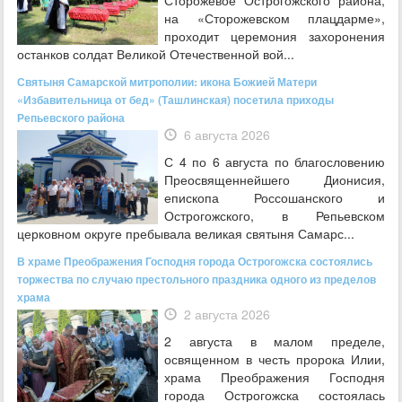
Сторожевое Острогожского района,
на «Сторожевском плацдарме»,
проходит церемония захоронения
останков солдат Великой Отечественной вой...
Святыня Самарской митрополии: икона Божией Матери
«Избавительница от бед» (Ташлинская) посетила приходы
Репьевского района
6 августа 2026
С 4 по 6 августа по благословению
Преосвященнейшего Дионисия,
епископа Россошанского и
Острогожского, в Репьевском
церковном округе пребывала великая святыня Самарс...
В храме Преображения Господня города Острогожска состоялись
торжества по случаю престольного праздника одного из пределов
храма
2 августа 2026
2 августа в малом пределе,
освященном в честь пророка Илии,
храма Преображения Господня
города Острогожска состоялась