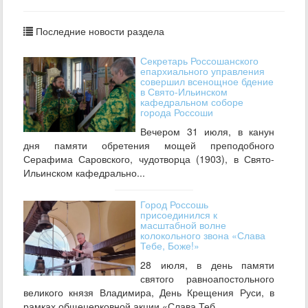
Последние новости раздела
Секретарь Россошанского
епархиального управления
совершил всенощное бдение
в Свято-Ильинском
кафедральном соборе
города Россоши
Вечером 31 июля, в канун
дня памяти обретения мощей преподобного
Серафима Саровского, чудотворца (1903), в Свято-
Ильинском кафедрально...
Город Россошь
присоединился к
масштабной волне
колокольного звона «Слава
Тебе, Боже!»
28 июля, в день памяти
святого равноапостольного
великого князя Владимира, День Крещения Руси, в
рамках общецерковной акции «Слава Теб...