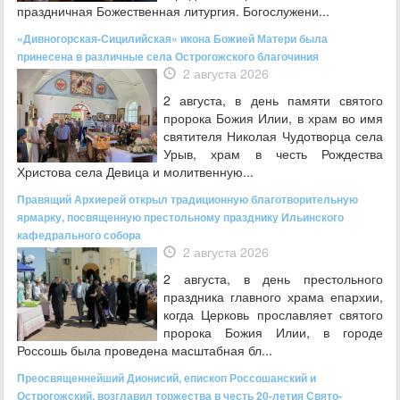
праздничная Божественная литургия. Богослужени...
«Дивногорская-Сицилийская» икона Божией Матери была
принесена в различные села Острогожского благочиния
2 августа 2026
2 августа, в день памяти святого
пророка Божия Илии, в храм во имя
святителя Николая Чудотворца села
Урыв, храм в честь Рождества
Христова села Девица и молитвенную...
Правящий Архиерей открыл традиционную благотворительную
ярмарку, посвященную престольному празднику Ильинского
кафедрального собора
2 августа 2026
2 августа, в день престольного
праздника главного храма епархии,
когда Церковь прославляет святого
пророка Божия Илии, в городе
Россошь была проведена масштабная бл...
Преосвященнейший Дионисий, епископ Россошанский и
Острогожский, возглавил торжества в честь 20-летия Свято-