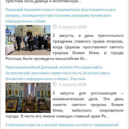
Христова села Девица и молитвенную...
Правящий Архиерей открыл традиционную благотворительную
ярмарку, посвященную престольному празднику Ильинского
кафедрального собора
2 августа 2026
2 августа, в день престольного
праздника главного храма епархии,
когда Церковь прославляет святого
пророка Божия Илии, в городе
Россошь была проведена масштабная бл...
Преосвященнейший Дионисий, епископ Россошанский и
Острогожский, возглавил торжества в честь 20-летия Свято-
Ильинского кафедрального собора г. Россошь
2 августа 2026
2 августа для россошанцев –
знаменательная дата. Это день
памяти святого пророка Божия
Илии, небесного покровителя
города. В честь его имени освящен главный храм Ро...
У поклонного креста в поселке Каменка состоялся традиционный