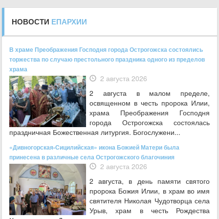
НОВОСТИ
ЕПАРХИИ
В храме Преображения Господня города Острогожска состоялись
торжества по случаю престольного праздника одного из пределов
храма
2 августа 2026
2 августа в малом пределе,
освященном в честь пророка Илии,
храма Преображения Господня
города Острогожска состоялась
праздничная Божественная литургия. Богослужени...
«Дивногорская-Сицилийская» икона Божией Матери была
принесена в различные села Острогожского благочиния
2 августа 2026
2 августа, в день памяти святого
пророка Божия Илии, в храм во имя
святителя Николая Чудотворца села
Урыв, храм в честь Рождества