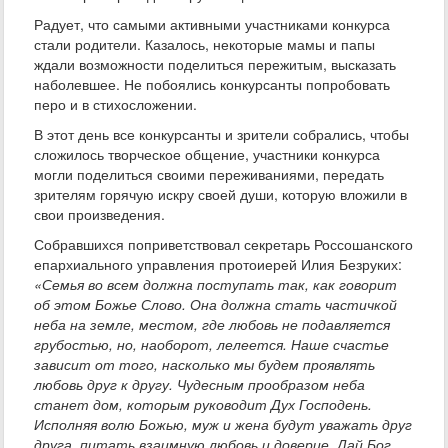
Радует, что самыми активными участниками конкурса
стали родители. Казалось, некоторые мамы и папы
ждали возможности поделиться пережитым, высказать
наболевшее. Не побоялись конкурсанты попробовать
перо и в стихосложении.
В этот день все конкурсанты и зрители собрались, чтобы
сложилось творческое общение, участники конкурса
могли поделиться своими переживаниями, передать
зрителям горячую искру своей души, которую вложили в
свои произведения.
Собравшихся поприветствовал секретарь Россошанского
епархиального управления протоиерей Илия Безруких:
«Семья во всем должна поступать так, как говорит
об этом Божье Слово. Она должна стать частичкой
неба на земле, местом, где любовь не подавляется
грубостью, но, наоборот, лелеется. Наше счастье
зависит от того, насколько мы будем проявлять
любовь друг к другу. Чудесным прообразом неба
станет дом, которым руководит Дух Господень.
Исполняя волю Божью, муж и жена будут уважать друг
друга, питать взаимную любовь и доверие. Дай Бог,