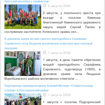
братский молебен с акафистом
2 августа 2026
2 августа, у поклонного креста при
въезде в поселок Каменка
благочинный Каменского церковного
округа иерей Сергий Папин в
сослужении настоятеля Успенского храма сел...
В домовом храме во имя святого преподобного Серафима
Саровского села Лещаное молитвенно отметили престольный
праздник
1 августа 2026
1 августа, в день памяти обретения
мощей преподобного Серафима
Саровского, чудотворца (1903), в
домовом храме села Лещаное
Воробьевского района молитвенно отметили ...
Подгоренцы проводили икону Божией Матери «Спорительница
хлебов» в Россошанский район
1 августа 2026
1 августа с поселка Подгоренский