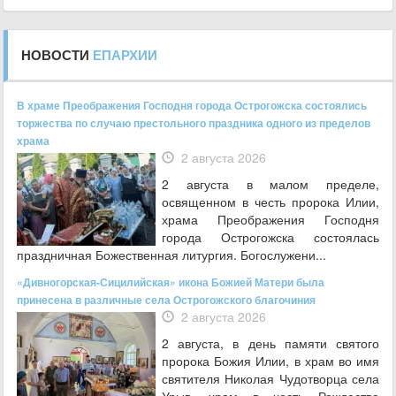
НОВОСТИ
ЕПАРХИИ
В храме Преображения Господня города Острогожска состоялись
торжества по случаю престольного праздника одного из пределов
храма
2 августа 2026
2 августа в малом пределе,
освященном в честь пророка Илии,
храма Преображения Господня
города Острогожска состоялась
праздничная Божественная литургия. Богослужени...
«Дивногорская-Сицилийская» икона Божией Матери была
принесена в различные села Острогожского благочиния
2 августа 2026
2 августа, в день памяти святого
пророка Божия Илии, в храм во имя
святителя Николая Чудотворца села