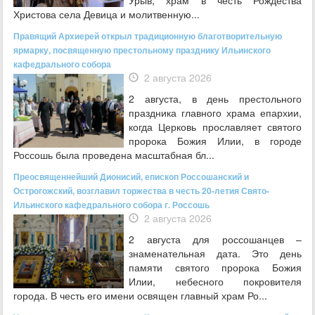
Урыв, храм в честь Рождества
Христова села Девица и молитвенную...
Правящий Архиерей открыл традиционную благотворительную
ярмарку, посвященную престольному празднику Ильинского
кафедрального собора
2 августа 2026
2 августа, в день престольного
праздника главного храма епархии,
когда Церковь прославляет святого
пророка Божия Илии, в городе
Россошь была проведена масштабная бл...
Преосвященнейший Дионисий, епископ Россошанский и
Острогожский, возглавил торжества в честь 20-летия Свято-
Ильинского кафедрального собора г. Россошь
2 августа 2026
2 августа для россошанцев –
знаменательная дата. Это день
памяти святого пророка Божия
Илии, небесного покровителя
города. В честь его имени освящен главный храм Ро...