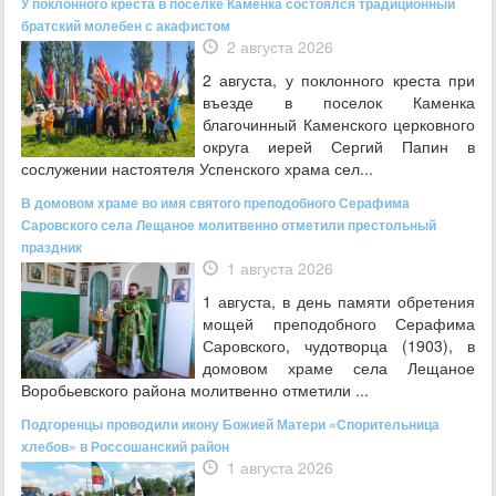
У поклонного креста в поселке Каменка состоялся традиционный
братский молебен с акафистом
2 августа 2026
2 августа, у поклонного креста при
въезде в поселок Каменка
благочинный Каменского церковного
округа иерей Сергий Папин в
сослужении настоятеля Успенского храма сел...
В домовом храме во имя святого преподобного Серафима
Саровского села Лещаное молитвенно отметили престольный
праздник
1 августа 2026
1 августа, в день памяти обретения
мощей преподобного Серафима
Саровского, чудотворца (1903), в
домовом храме села Лещаное
Воробьевского района молитвенно отметили ...
Подгоренцы проводили икону Божией Матери «Спорительница
хлебов» в Россошанский район
1 августа 2026