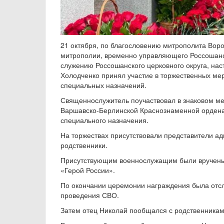
21 октября, по благословению митрополита Воро
митрополии, временно управляющего Россошанс
служению Россошанского церковного округа, нас
Холодченко принял участие в торжественных м
специальных назначений.
Священнослужитель поучаствовал в знаковом м
Варшавско-Берлинской Краснознаменной ордена 
специального назначения.
На торжествах присутствовали представители а
родственники.
Присутствующим военнослужащим были вручены
«Герой России».
По окончании церемонии награждения была отсл
проведения СВО.
Затем отец Николай пообщался с родственника