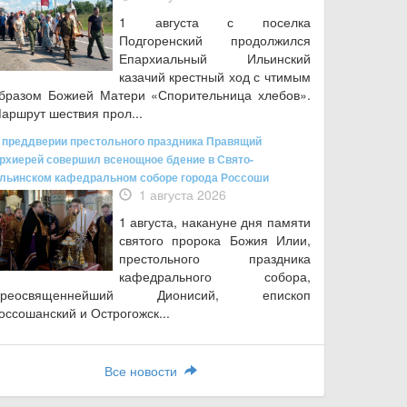
1 августа с поселка
Подгоренский продолжился
Епархиальный Ильинский
казачий крестный ход с чтимым
бразом Божией Матери «Спорительница хлебов».
аршрут шествия прол...
 преддверии престольного праздника Правящий
рхиерей совершил всенощное бдение в Свято-
льинском кафедральном соборе города Россоши
1 августа 2026
1 августа, накануне дня памяти
святого пророка Божия Илии,
престольного праздника
кафедрального собора,
Преосвященнейший Дионисий, епископ
оссошанский и Острогожск...
Все новости