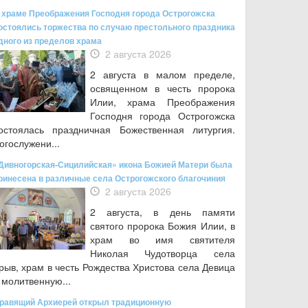
 храме Преображения Господня города Острогожска
остоялись торжества по случаю престольного праздника
дного из пределов храма
2 августа 2026
2 августа в малом пределе,
освященном в честь пророка
Илии, храма Преображения
Господня города Острогожска
остоялась праздничная Божественная литургия.
огослужени...
Дивногорская-Сицилийская» икона Божией Матери была
ринесена в различные села Острогожского благочиния
2 августа 2026
2 августа, в день памяти
святого пророка Божия Илии, в
храм во имя святителя
Николая Чудотворца села
рыв, храм в честь Рождества Христова села Девица
 молитвенную...
равящий Архиерей открыл традиционную