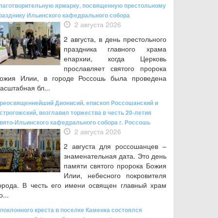
лаготворительную ярмарку, посвященную престольному
разднику Ильинского кафедрального собора
2 августа 2026
2 августа, в день престольного
праздника главного храма
епархии, когда Церковь
прославляет святого пророка
ожия Илии, в городе Россошь была проведена
асштабная бл...
реосвященнейший Дионисий, епископ Россошанский и
строгожский, возглавил торжества в честь 20-летия
вято-Ильинского кафедрального собора г. Россошь
2 августа 2026
2 августа для россошанцев –
знаменательная дата. Это день
памяти святого пророка Божия
Илии, небесного покровителя
орода. В честь его имени освящен главный храм
о...
 поклонного креста в поселке Каменка состоялся