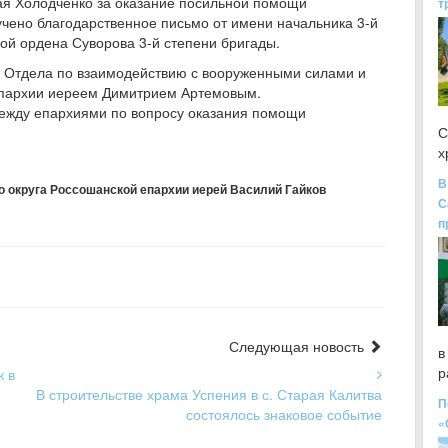
ая Холодченко за оказание посильной помощи
т
ено благодарственное письмо от имени начальника 3-й
й ордена Суворова 3-й степени бригады.
м Отдела по взаимодействию с вооруженными силами и
епархии иереем Димитрием Артемовым.
ежду епархиями по вопросу оказания помощи
С
х
В
го округа Россошанской епархии иерей Василий Гайков
С
п
Следующая новость
в
р
к в
В строительстве храма Успения в с. Старая Калитва
П
состоялось знаковое событие
«