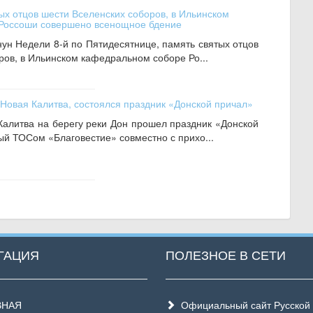
ых отцов шести Вселенских соборов, в Ильинском
Россоши совершено всенощное бдение
нун Недели 8-й по Пятидесятнице, память святых отцов
ров, в Ильинском кафедральном соборе Ро...
 Новая Калитва, состоялся праздник «Донской причал»
Калитва на берегу реки Дон прошел праздник «Донской
ый ТОСом «Благовестие» совместно с прихо...
ГАЦИЯ
ПОЛЕЗНОЕ В СЕТИ
ВНАЯ
Официальный сайт Русской