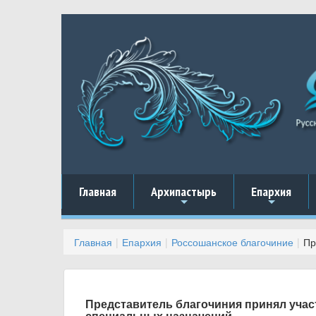
Главная
Архипастырь
Епархия
+
+
Главная
Епархия
Россошанское благочиние
Пр
Представитель благочиния принял учас
специальных назначений