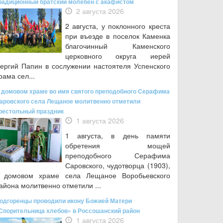
радиционный братский молебен с акафистом
2 августа 2026
2 августа, у поклонного креста
при въезде в поселок Каменка
благочинный Каменского
церковного округа иерей
ергий Папин в сослужении настоятеля Успенского
рама сел...
 домовом храме во имя святого преподобного Серафима
аровского села Лещаное молитвенно отметили
рестольный праздник
1 августа 2026
1 августа, в день памяти
обретения мощей
преподобного Серафима
Саровского, чудотворца (1903),
 домовом храме села Лещаное Воробьевского
айона молитвенно отметили ...
одгоренцы проводили икону Божией Матери
Спорительница хлебов» в Россошанский район
1 августа 2026