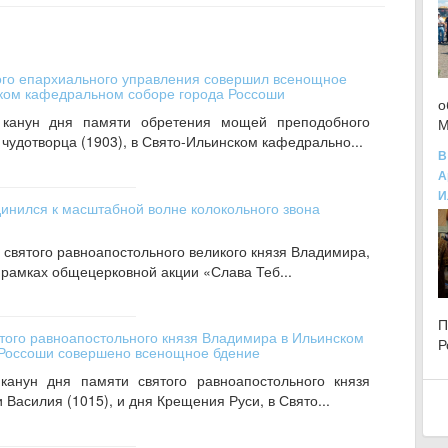
ого епархиального управления совершил всенощное
ском кафедральном соборе города Россоши
о
канун дня памяти обретения мощей преподобного
М
чудотворца (1903), в Свято-Ильинском кафедрально...
В
А
И
инился к масштабной волне колокольного звона
 святого равноапостольного великого князя Владимира,
 рамках общецерковной акции «Слава Теб...
ятого равноапостольного князя Владимира в Ильинском
Р
Россоши совершено всенощное бдение
канун дня памяти святого равноапостольного князя
Василия (1015), и дня Крещения Руси, в Свято...