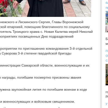
б
п
нежского и Лискинского Сергия, Главы Воронежской
кой епархией, помощник благочинного по социальному
тоятель Троицкого храма с. Новая Калитва иерей Николай
ероприятиях посвященных Дню подразделений
Б
м
ероприятии по приглашению командования 3-й отдельной
П
Суворова 3-й степени гвардейской бригады
О
С
дминистрации Самарской области, военнослужащие и их
 награды, погибшим посмертно присвоены звания
ужена заупокойная лития по погибшим воинам в ходе
г
Р
ми военнослужащих и войсковым священником.
У