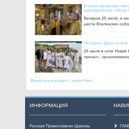
В канун праздника свят
кафедральном соборе 
Вечером 25 июля, в ка
шести Вселенских собо
На берегу Дона, в селе
25 июля в селе Новая 
причал», организованн
Вернуться в раздел с новостями
ИНФОРМАЦИЯ
НАВИ
Русская Православная Церковь
ГЛА