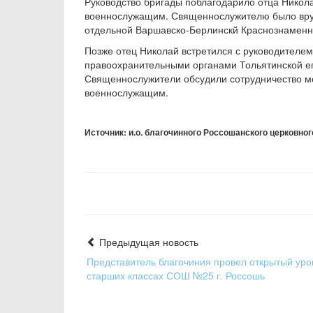
Руководство бригады поблагодарило отца Никол
военнослужащим. Священнослужителю было вруч
отдельной Варшавско-Берлинскй Краснознаменно
Позже отец Николай встретился с руководителе
правоохранительными органами Тольятинской 
Священнослужители обсудили сотрудничество м
военнослужащим.
Источник: и.о. благочинного Россошанского церковно
Предыдущая новость
Представитель благочиния провел открытый уро
старших классах СОШ №25 г. Россошь