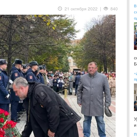
В
21 октября 2022 |
840
с
о
с
Б
«
п
У
и
П