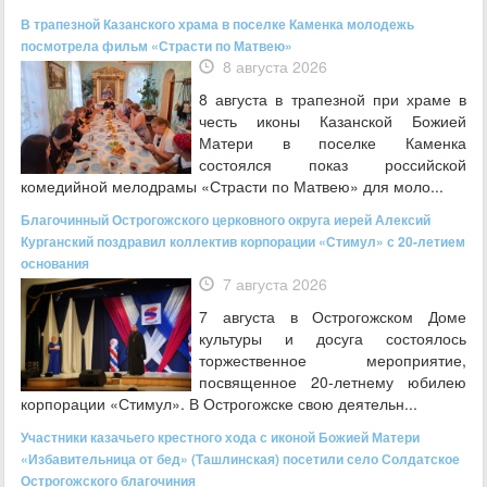
В трапезной Казанского храма в поселке Каменка молодежь
посмотрела фильм «Страсти по Матвею»
8 августа 2026
8 августа в трапезной при храме в
честь иконы Казанской Божией
Матери в поселке Каменка
состоялся показ российской
комедийной мелодрамы «Страсти по Матвею» для моло...
Благочинный Острогожского церковного округа иерей Алексий
Курганский поздравил коллектив корпорации «Стимул» с 20-летием
основания
7 августа 2026
7 августа в Острогожском Доме
культуры и досуга состоялось
торжественное мероприятие,
посвященное 20‑летнему юбилею
корпорации «Стимул». В Острогожске свою деятельн...
Участники казачьего крестного хода с иконой Божией Матери
«Избавительница от бед» (Ташлинская) посетили село Солдатское
Острогожского благочиния