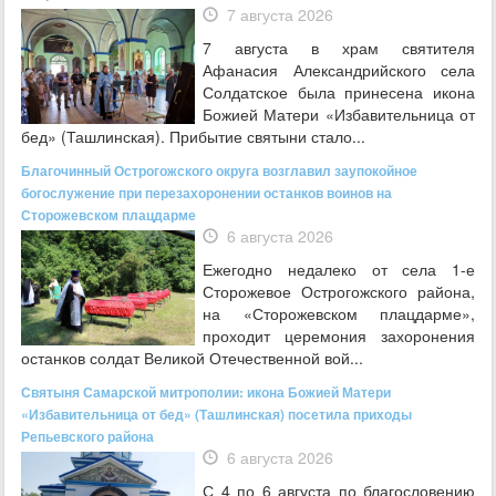
7 августа 2026
7 августа в храм святителя
Афанасия Александрийского села
Солдатское была принесена икона
Божией Матери «Избавительница от
бед» (Ташлинская). Прибытие святыни стало...
Благочинный Острогожского округа возглавил заупокойное
богослужение при перезахоронении останков воинов на
Сторожевском плацдарме
6 августа 2026
Ежегодно недалеко от села 1-е
Сторожевое Острогожского района,
на «Сторожевском плацдарме»,
проходит церемония захоронения
останков солдат Великой Отечественной вой...
Святыня Самарской митрополии: икона Божией Матери
«Избавительница от бед» (Ташлинская) посетила приходы
Репьевского района
6 августа 2026
С 4 по 6 августа по благословению