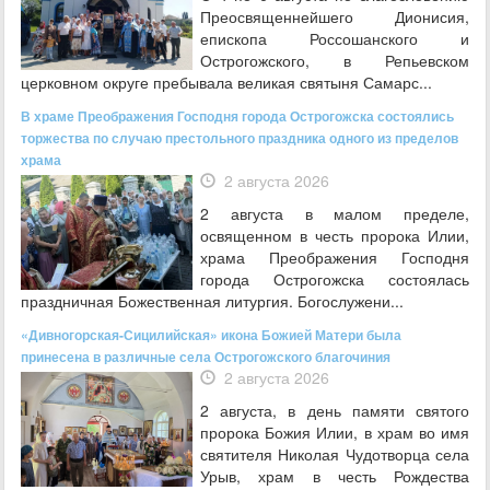
Преосвященнейшего Дионисия,
епископа Россошанского и
Острогожского, в Репьевском
церковном округе пребывала великая святыня Самарс...
В храме Преображения Господня города Острогожска состоялись
торжества по случаю престольного праздника одного из пределов
храма
2 августа 2026
2 августа в малом пределе,
освященном в честь пророка Илии,
храма Преображения Господня
города Острогожска состоялась
праздничная Божественная литургия. Богослужени...
«Дивногорская-Сицилийская» икона Божией Матери была
принесена в различные села Острогожского благочиния
2 августа 2026
2 августа, в день памяти святого
пророка Божия Илии, в храм во имя
святителя Николая Чудотворца села
Урыв, храм в честь Рождества