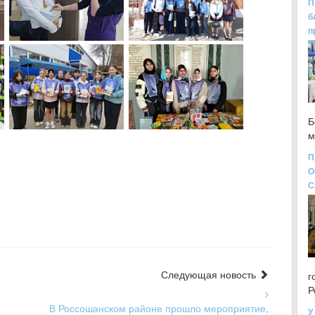
П
б
п
Б
м
П
О
С
Следующая новость
г
Р
В Россошанском районе прошло мероприятие,
У