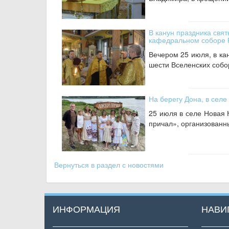
В канун праздника свят
кафедральном соборе 
Вечером 25 июля, в ка
шести Вселенских собо
На берегу Дона, в селе
25 июля в селе Новая 
причал», организованн
Вернуться в раздел с новостями
ИНФОРМАЦИЯ
НАВИ