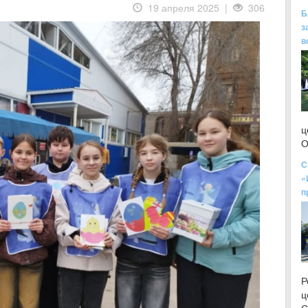
19 апреля 2025 |
306
Б
з
в
ц
О
С
«
п
Р
ц