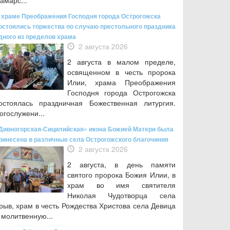
амарс...
 храме Преображения Господня города Острогожска
остоялись торжества по случаю престольного праздника
дного из пределов храма
2 августа 2026
2 августа в малом пределе,
освященном в честь пророка
Илии, храма Преображения
Господня города Острогожска
остоялась праздничная Божественная литургия.
огослужени...
Дивногорская-Сицилийская» икона Божией Матери была
ринесена в различные села Острогожского благочиния
2 августа 2026
2 августа, в день памяти
святого пророка Божия Илии, в
храм во имя святителя
Николая Чудотворца села
рыв, храм в честь Рождества Христова села Девица
 молитвенную...