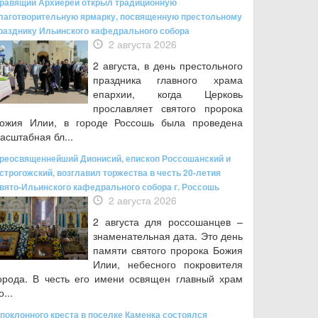
равящий Архиерей открыл традиционную
лаготворительную ярмарку, посвященную престольному
разднику Ильинского кафедрального собора
2 августа 2026
2 августа, в день престольного
праздника главного храма
епархии, когда Церковь
прославляет святого пророка
ожия Илии, в городе Россошь была проведена
асштабная бл...
реосвященнейший Дионисий, епископ Россошанский и
строгожский, возглавил торжества в честь 20-летия
вято-Ильинского кафедрального собора г. Россошь
2 августа 2026
2 августа для россошанцев –
знаменательная дата. Это день
памяти святого пророка Божия
Илии, небесного покровителя
орода. В честь его имени освящен главный храм
о...
 поклонного креста в поселке Каменка состоялся