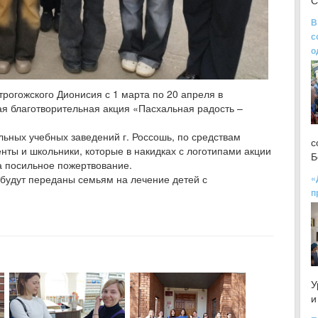
С
В
с
о
рогожского Дионисия с 1 марта по 20 апреля в
я благотворительная акция «Пасхальная радость –
ьных учебных заведений г. Россошь, по средствам
с
енты и школьники, которые в накидках с логотипами акции
Б
за посильное пожертвование.
 будут переданы семьям на лечение детей с
«
п
У
и