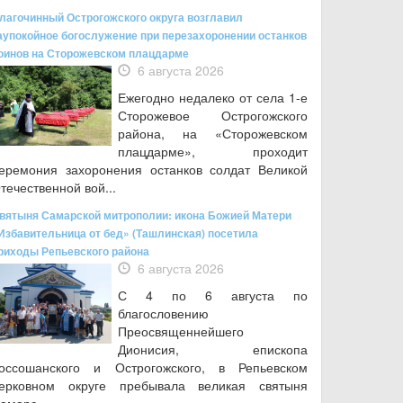
лагочинный Острогожского округа возглавил
аупокойное богослужение при перезахоронении останков
оинов на Сторожевском плацдарме
6 августа 2026
Ежегодно недалеко от села 1-е
Сторожевое Острогожского
района, на «Сторожевском
плацдарме», проходит
еремония захоронения останков солдат Великой
течественной вой...
вятыня Самарской митрополии: икона Божией Матери
Избавительница от бед» (Ташлинская) посетила
риходы Репьевского района
6 августа 2026
С 4 по 6 августа по
благословению
Преосвященнейшего
Дионисия, епископа
оссошанского и Острогожского, в Репьевском
ерковном округе пребывала великая святыня