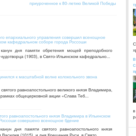
приуроченное к 80-летию Великой Победы
т
ого епархиального управления совершил всенощное
ском кафедральном соборе города Россоши
С
х
канун дня памяти обретения мощей преподобного
чудотворца (1903), в Свято-Ильинском кафедрально...
В
С
п
инился к масштабной волне колокольного звона
 святого равноапостольного великого князя Владимира,
 рамках общецерковной акции «Слава Теб...
в
ятого равноапостольного князя Владимира в Ильинском
р
Россоши совершено всенощное бдение
канун дня памяти святого равноапостольного князя
Василия (1015), и дня Крещения Руси, в Свято...