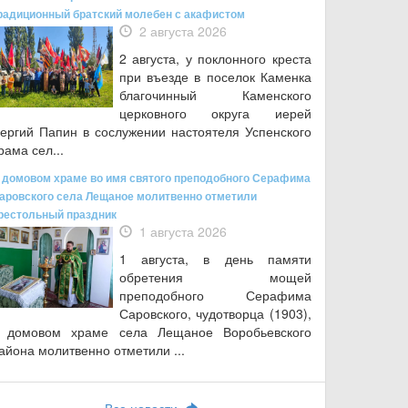
радиционный братский молебен с акафистом
2 августа 2026
2 августа, у поклонного креста
при въезде в поселок Каменка
благочинный Каменского
церковного округа иерей
ергий Папин в сослужении настоятеля Успенского
рама сел...
 домовом храме во имя святого преподобного Серафима
аровского села Лещаное молитвенно отметили
рестольный праздник
1 августа 2026
1 августа, в день памяти
обретения мощей
преподобного Серафима
Саровского, чудотворца (1903),
 домовом храме села Лещаное Воробьевского
айона молитвенно отметили ...